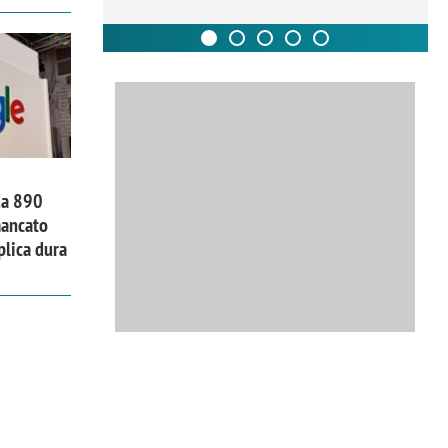
da 890
mancato
plica dura