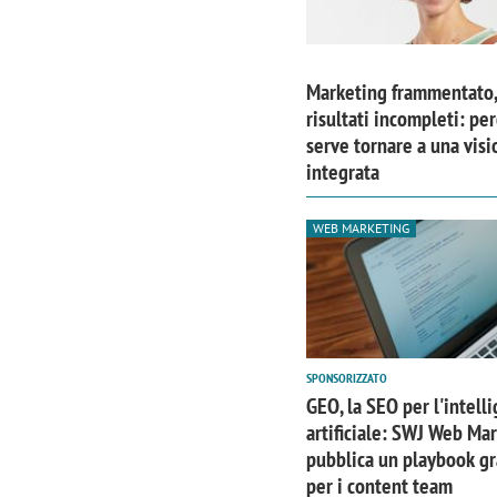
Marketing frammentato,
risultati incompleti: pe
serve tornare a una visi
integrata
WEB MARKETING
SPONSORIZZATO
Scazz, quando un'agenzia di
Emanuele V
GEO, la SEO per l'intell
comunicazione crea un brand food:
«La creativ
artificiale: SWJ Web Ma
«Marketing e prodotto devono
amplificar
pubblica un playbook gr
crescere insieme»
per i content team