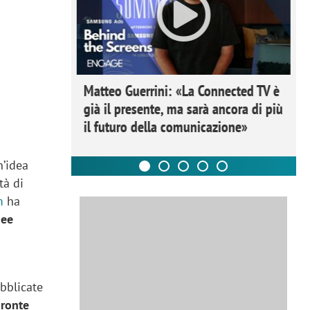
ome la
Matteo Guerrini: «La Connected TV è
nare lo
già il presente, ma sarà ancora di più
il futuro della comunicazione»
n’idea
tà di
m
ha
dee
bblicate
ronte