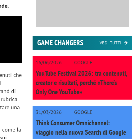
nde.
GAME CHANGERS
VEDI TUTTI
16/06/2026
GOOGLE
YouTube Festival 2026: tra contenuti,
tenuti che
creator e risultati, perché «There’s
i
Only One YouTube»
rand di
 rubrica
ntare una
31/03/2026
GOOGLE
Think Consumer Omnichannel:
i come la
viaggio nella nuova Search di Google
sui