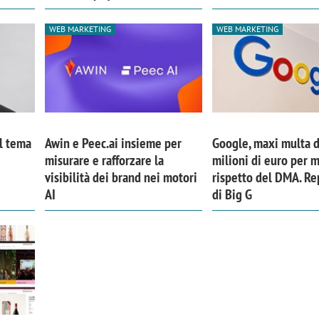
WEB MARKETING
WEB MARKETING
Il tema
Awin e Peec.ai insieme per
Google, maxi multa 
misurare e rafforzare la
milioni di euro per 
visibilità dei brand nei motori
rispetto del DMA. Re
AI
di Big G