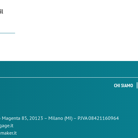
il
CHI SIAMO
so Magenta 85,
20123 – Milano (MI) – P.IVA 08421160964
age.it
maker.it