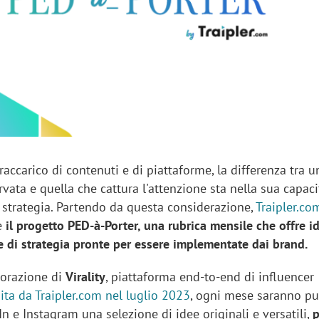
sung Ads: «L'Italia è un
Networking agli eventi: c
rategico e continuerà a
startup Kicè punta a elimi
"spreco di relazioni"
ccarico di contenuti e di piattaforme, la differenza tra u
vata e quella che cattura l'attenzione sta nella sua capaci
e strategia. Partendo da questa considerazione,
Traipler.co
re
il progetto PED-à-Porter, una rubrica mensile che offre i
te di strategia pronte per essere implementate dai brand.
borazione di
Virality
, piattaforma end-to-end di influencer
ita da Traipler.com nel luglio 2023
, ogni mese saranno pu
In e Instagram una selezione di idee originali e versatili,
p