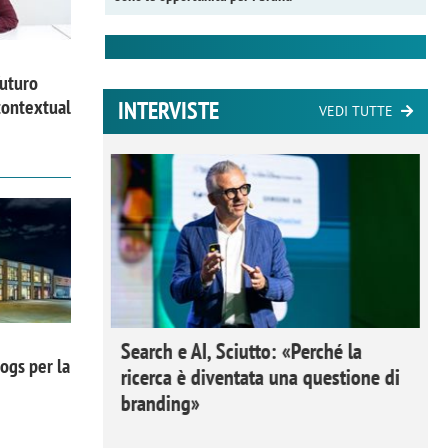
futuro
contextual
INTERVISTE
VEDI TUTTE
 Ipsos
Search e AI, Sciutto: «Perché la
ogs per la
rivere i
ricerca è diventata una questione di
nderli e
branding»