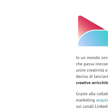
Manassero, Samsung Ads: «Con Total
Perez, Sam
View la reach della CTV diventa
mercato st
finalmente misurabile»
crescere»
In un mondo sovra
che passa inosser
unire creatività 
deciso di lancia
creative arricchi
Grazie alla colla
marketing
acquis
sui canali Linked