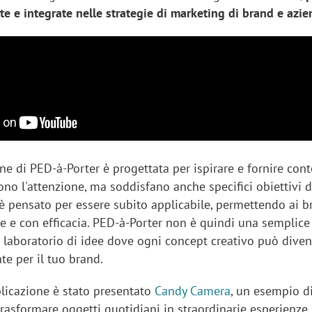
te e integrate nelle strategie di marketing di brand e azie
e di PED-à-Porter è progettata per ispirare e fornire con
no l'attenzione, ma soddisfano anche specifici obiettivi d
 è pensato per essere subito applicabile, permettendo ai b
e e con efficacia. PED-à-Porter non è quindi una semplice
n laboratorio di idee dove ogni concept creativo può dive
e per il tuo brand.
licazione è stato presentato
Candy Camera
, un esempio d
trasformare oggetti quotidiani in straordinarie esperienze 