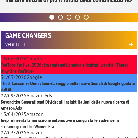
GAME CHANGERS
VEDI TUTTI
16/06/2026
Google
YouTube Festival 2026: tra contenuti, creator e risultati, perché «There’s
Only One YouTube»
31/03/2026
Google
Think Consumer Omnichannel: viaggio nella nuova Search di Google guidata
dall'AI
22/09/2025
Amazon Ads
Beyond the Generational Divide: gli insight italiani della nuova ricerca di
Amazon Ads
15/04/2025
Amazon
Jeep reinventa la narrazione automotive e conquista le audience in
streaming con
The Women Era
27/03/2025
Amazon