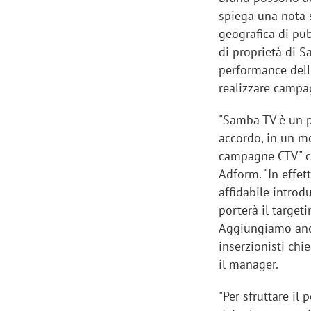
spiega una nota 
geografica di pub
di proprietà di S
performance delle
realizzare campag
"Samba TV è un pa
accordo, in un m
campagne CTV"
Adform. "In effett
affidabile introd
porterà il target
Aggiungiamo anch
inserzionisti ch
il manager.
"Per sfruttare il