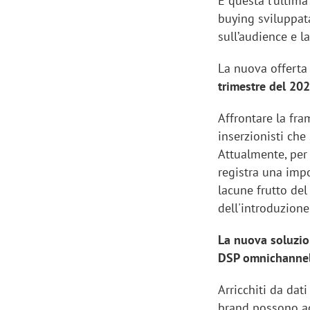
È questa l'ultima
buying sviluppata
sull’audience e 
La nuova offerta 
trimestre del 202
Affrontare la fra
inserzionisti che
Attualmente, per
registra una impo
lacune frutto de
dell'introduzione
La nuova soluzion
DSP omnichannel
Arricchiti da dat
brand possono ac