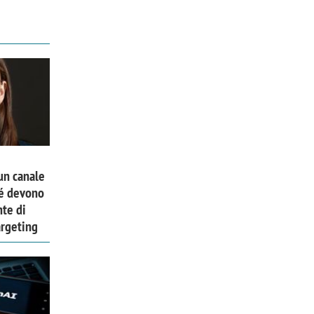
un canale
hé devono
nte di
argeting