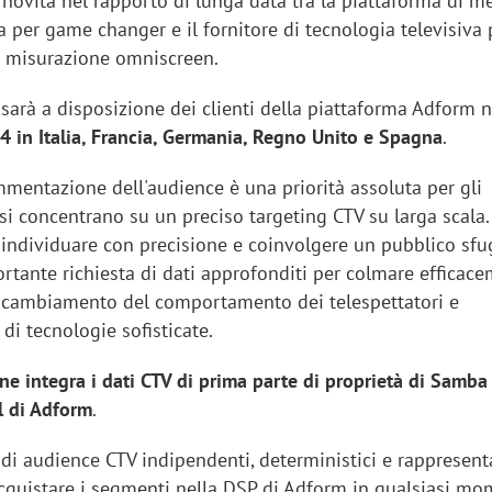
 novità nel rapporto di lunga data tra la piattaforma di m
 per game changer e il fornitore di tecnologia televisiva p
la misurazione omniscreen.
sarà a disposizione dei clienti della piattaforma Adform 
4 in Italia, Francia, Germania, Regno Unito e Spagna
.
mmentazione dell'audience è una priorità assoluta per gli
 si concentrano su un preciso targeting CTV su larga scala.
 individuare con precisione e coinvolgere un pubblico sfu
rtante richiesta di dati approfonditi per colmare efficace
l cambiamento del comportamento dei telespettatori e
 di tecnologie sofisticate.
e integra i dati CTV di prima parte di proprietà di Samba
 di Adform
.
i di audience CTV indipendenti, deterministici e rappresentat
quistare i segmenti nella DSP di Adform in qualsiasi mo