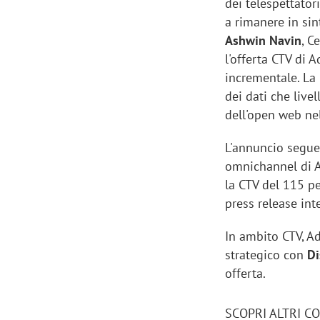
dei telespettator
a rimanere in sin
Ashwin Navin
, C
l'offerta CTV di 
incrementale. La
dei dati che live
dell'open web nel
L'annuncio segue 
omnichannel di A
la CTV del 115 p
press release int
In ambito CTV, Ad
Scazz, quando un'agenzia di
Emanuele V
strategico con
D
comunicazione crea un brand food:
«La creativ
offerta.
«Marketing e prodotto devono
amplificar
crescere insieme»
SCOPRI ALTRI C