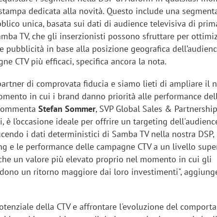
stampa dedicata alla novità. Questo include una segment
blico unica, basata sui dati di audience televisiva di prim
amba TV, che gli inserzionisti possono sfruttare per ottimi
 pubblicità in base alla posizione geografica dell’audienc
ne CTV più efficaci, specifica ancora la nota.
rtner di comprovata fiducia e siamo lieti di ampliare il 
omento in cui i brand danno priorità alle performance del
 commenta
Stefan Sommer
, SVP Global Sales & Partnership
i, è l’occasione ideale per offrire un targeting dell'audienc
ucendo i dati deterministici di Samba TV nella nostra DSP,
ing e le performance delle campagne CTV a un livello super
e un valore più elevato proprio nel momento in cui gli
iedono un ritorno maggiore dai loro investimenti", aggiung
 potenziale della CTV e affrontare l'evoluzione del compor