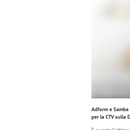
Manassero, Samsung Ads: «Con Total
Perez, Sam
View la reach della CTV diventa
mercato st
finalmente misurabile»
crescere»
Adform e Samba T
per la CTV sulla