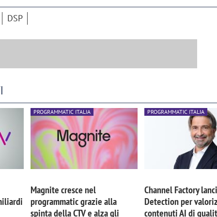
DSP
I
PROGRAMMATIC ITALIA
PROGRAMMATIC ITALIA
Magnite cresce nel
Channel Factory lanci
iliardi
programmatic grazie alla
Detection per valoriz
spinta della CTV e alza gli
contenuti AI di quali