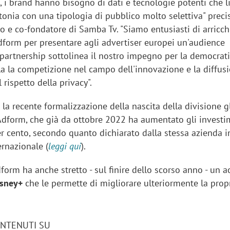
i, i brand hanno bisogno di dati e tecnologie potenti che l
tonia con una tipologia di pubblico molto selettiva" preci
eo e co-fondatore di Samba Tv. "Siamo entusiasti di arricch
Adform per presentare agli advertiser europei un'audience
 partnership sottolinea il nostro impegno per la democrat
lla la competizione nel campo dell'innovazione e la diffus
 rispetto della privacy".
la recente formalizzazione della nascita della divisione g
dform, che già da ottobre 2022 ha aumentato gli investi
er cento, secondo quanto dichiarato dalla stessa azienda 
ernazionale (
leggi qui
).
form ha anche stretto - sul finire dello scorso anno - un 
iora di Deloitte Digital:
Ricerche di mercato. Neri,
isney+
che le permette di migliorare ulteriormente la prop
ità resta centrale, l’AI deve
Doxa: «Non basta più desc
e il talento»
fenomeni: bisogna compre
tradurli in azioni»
ONTENUTI SU