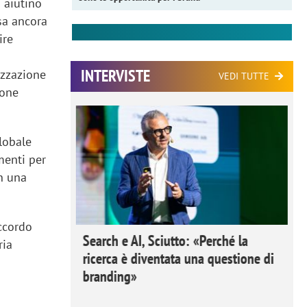
i aiutino
sa ancora
ire
INTERVISTE
izzazione
VEDI TUTTE
ione
lobale
menti per
in una
accordo
 Ipsos
Search e AI, Sciutto: «Perché la
ria
rivere i
ricerca è diventata una questione di
nderli e
branding»