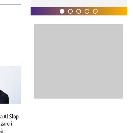
a AI Slop
zare i
tà