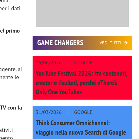
edia
er i dati
nel
primo
GAME CHANGERS
VEDI TUTTI
16/06/2026
GOOGLE
ggente, si
YouTube Festival 2026: tra contenuti,
mente le
creator e risultati, perché «There’s
Only One YouTube»
 TV con la
31/03/2026
GOOGLE
Think Consumer Omnichannel:
ivi, i
viaggio nella nuova Search di Google
mento,