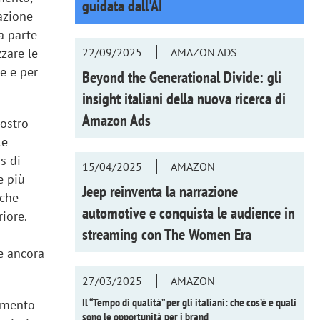
guidata dall'AI
azione
a parte
22/09/2025
AMAZON ADS
zzare le
e e per
Beyond the Generational Divide: gli
insight italiani della nuova ricerca di
Amazon Ads
nostro
le
s di
15/04/2025
AMAZON
e più
Jeep reinventa la narrazione
 che
automotive e conquista le audience in
iore.
streaming con
The Women Era
e ancora
27/03/2025
AMAZON
Il “Tempo di qualità” per gli italiani: che cos’è e quali
tamento
sono le opportunità per i brand