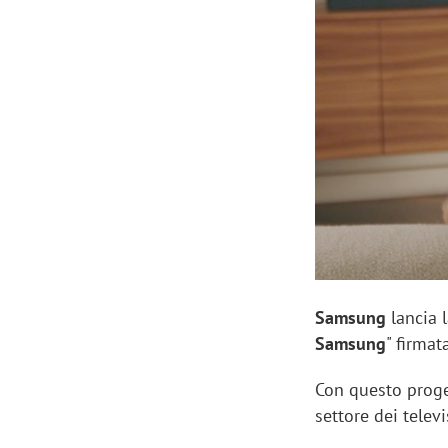
Manassero, Samsung Ads: «Con Total
Perez, Sam
View la reach della CTV diventa
mercato st
finalmente misurabile»
crescere»
Samsung
lancia 
Samsung
" firma
Con questo proget
settore dei telev