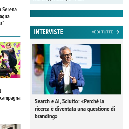
a Serena
pagna
ts"
INTERVISTE
VEDI TUTTE
l
a campagna
 Ipsos
Search e AI, Sciutto: «Perché la
rivere i
ricerca è diventata una questione di
nderli e
branding»