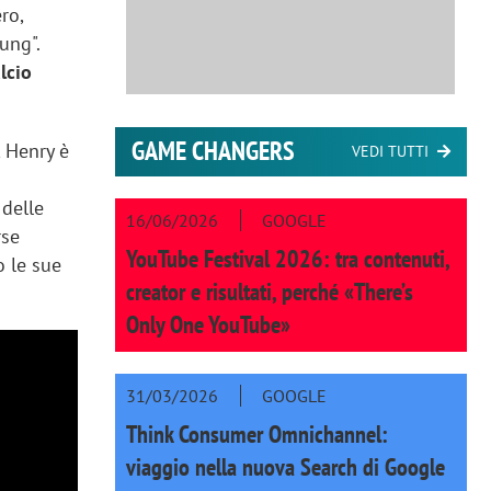
ro,
ung".
lcio
GAME CHANGERS
, Henry è
VEDI TUTTI
 delle
16/06/2026
GOOGLE
rse
YouTube Festival 2026: tra contenuti,
o le sue
creator e risultati, perché «There’s
Only One YouTube»
31/03/2026
GOOGLE
Think Consumer Omnichannel:
viaggio nella nuova Search di Google