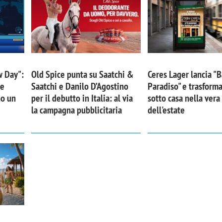
w Day":
Old Spice punta su Saatchi &
Ceres Lager lancia "B
 e
Saatchi e Danilo D’Agostino
Paradiso" e trasforma
no un
per il debutto in Italia: al via
sotto casa nella ver
la campagna pubblicitaria
dell'estate