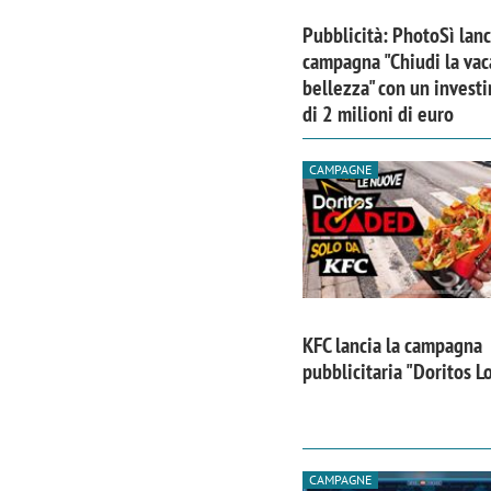
Pubblicità: PhotoSì lanc
campagna "Chiudi la vac
bellezza" con un invest
di 2 milioni di euro
CAMPAGNE
KFC lancia la campagna
pubblicitaria "Doritos 
Scazz, quando un'agenzia di
Emanuele V
comunicazione crea un brand food:
«La creativ
«Marketing e prodotto devono
amplificar
crescere insieme»
CAMPAGNE