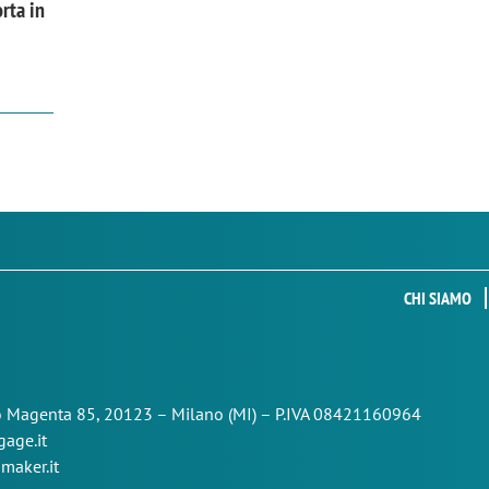
rta in
CHI SIAMO
so Magenta 85,
20123 – Milano (MI) – P.IVA 08421160964
age.it
maker.it