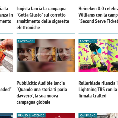
ia la
Logista lancia la campagna
Heineken 0.0 celebr
anza in
"Getta Giusto" sul corretto
Williams con la cam
imento
smaltimento delle sigarette
"Second Serve Ticke
elettroniche
CAMPAGNE
CAMPAGNE
Pubblicità: Audible lancia
Rollerblade rilancia i
Loaded"
"Quando una storia ti parla
Lightning TRS con l
iora di Deloitte Digital:
Ricerche di mercato. Neri,
davvero", la sua nuova
firmata Crafted
ità resta centrale, l’AI deve
Doxa: «Non basta più desc
campagna globale
e il talento»
fenomeni: bisogna compre
tradurli in azioni»
BRAND & AZIENDE
CAMPAGNE