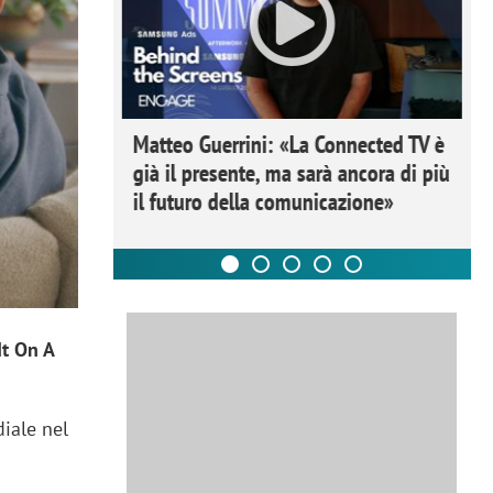
ome la
Matteo Guerrini: «La Connected TV è
nare lo
già il presente, ma sarà ancora di più
il futuro della comunicazione»
It On A
diale nel