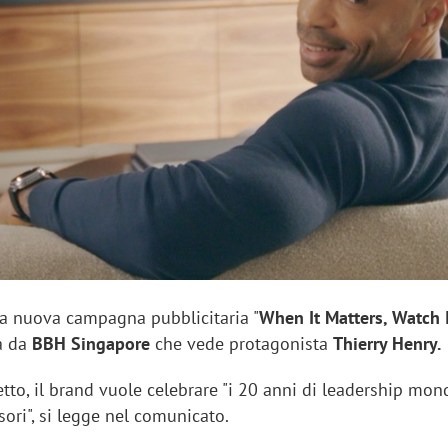
sung Ads: «L'Italia è un
Networking agli eventi: c
rategico e continuerà a
startup Kicè punta a elimi
"spreco di relazioni"
la nuova campagna pubblicitaria "
When It Matters, Watch 
ta da
BBH Singapore
che vede protagonista
Thierry Henry.
to, il brand vuole celebrare "i 20 anni di leadership mon
isori", si legge nel comunicato.