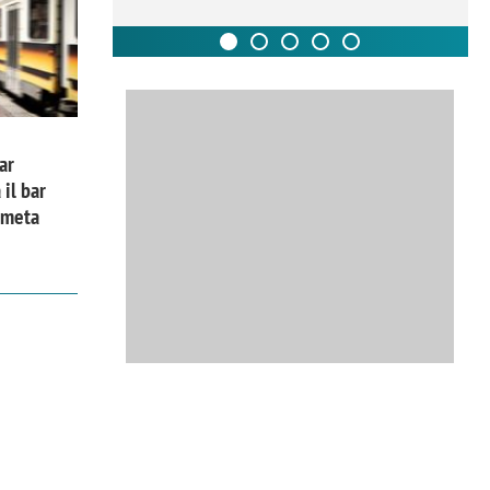
ar
 il bar
a meta