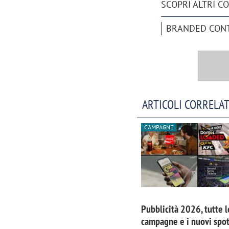
SCOPRI ALTRI C
BRANDED CON
ARTICOLI CORRELAT
CAMPAGNE
Scazz, quando un'agenzia di
Emanuele V
comunicazione crea un brand food:
«La creativ
«Marketing e prodotto devono
amplificar
Pubblicità 2026, tutte l
crescere insieme»
campagne e i nuovi spot