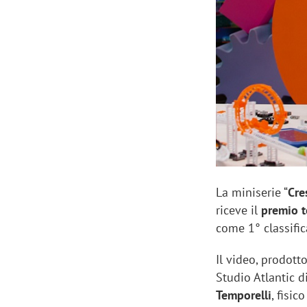
Manassero, Samsung Ads: «Con Total
Perez, Sam
View la reach della CTV diventa
mercato st
finalmente misurabile»
crescere»
La miniserie “
Cre
riceve il
premio t
come 1° classific
Il video, prodott
Studio Atlantic d
Temporelli
, fisi