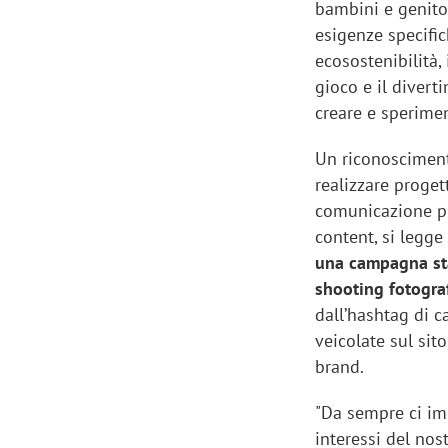
bambini e genito
esigenze specifich
ecosostenibilità,
gioco e il divert
creare e sperime
Un riconoscimento
realizzare proget
comunicazione pi
content, si legge
una campagna sta
shooting fotogra
dall’hashtag di
veicolate sul sit
brand.
"Da sempre ci im
interessi del no