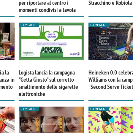
per riportare al centro i
Stracchino e Robiola
momenti condivisi a tavola
CAMPAGNE
CAMPAGNE
ia la
Logista lancia la campagna
Heineken 0.0 celebr
anza in
"Getta Giusto" sul corretto
Williams con la cam
imento
smaltimento delle sigarette
"Second Serve Ticke
elettroniche
CAMPAGNE
CAMPAGNE