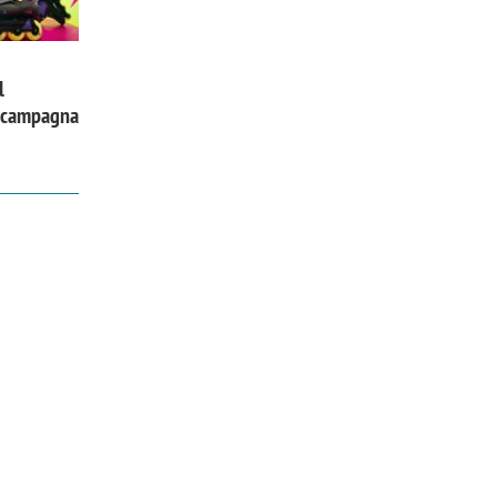
l
a campagna