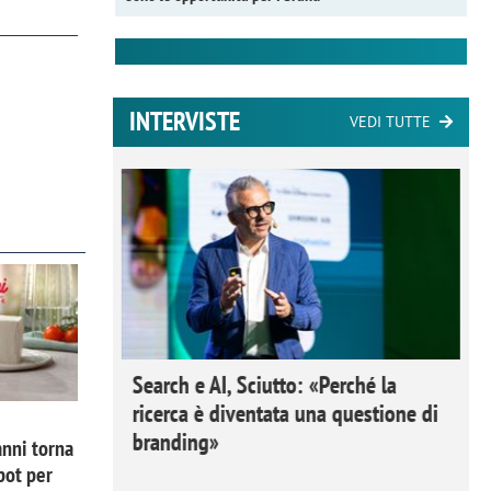
INTERVISTE
VEDI TUTTE
 Ipsos
Search e AI, Sciutto: «Perché la
rivere i
ricerca è diventata una questione di
nderli e
branding»
nni torna
pot per