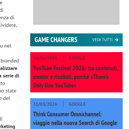
ue
di
enza di
ividere,
GAME CHANGERS
VEDI TUTTI
lu nel
16/06/2026
GOOGLE
i branded
YouTube Festival 2026: tra contenuti,
ealizzare
 serie di
creator e risultati, perché «There’s
to
Only One YouTube»
no state
e del
31/03/2026
GOOGLE
Think Consumer Omnichannel:
li
viaggio nella nuova Search di Google
rketing