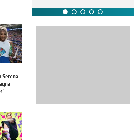
a Serena
pagna
ts"