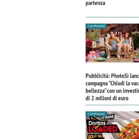
partenza
CAMPAGNE
Pubblicità: PhotoSì lanc
campagna "Chiudi la vac
bellezza" con un invest
di 2 milioni di euro
CAMPAGNE