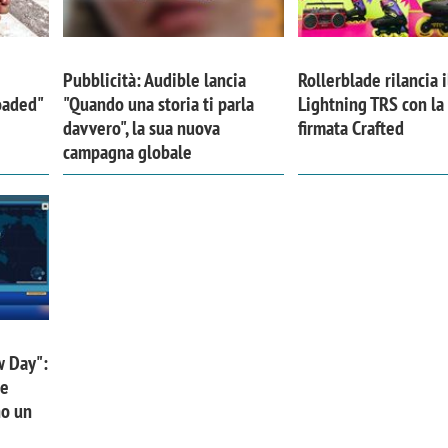
Pubblicità: Audible lancia
Rollerblade rilancia i
Loaded"
"Quando una storia ti parla
Lightning TRS con l
davvero", la sua nuova
firmata Crafted
campagna globale
w Day":
 e
no un