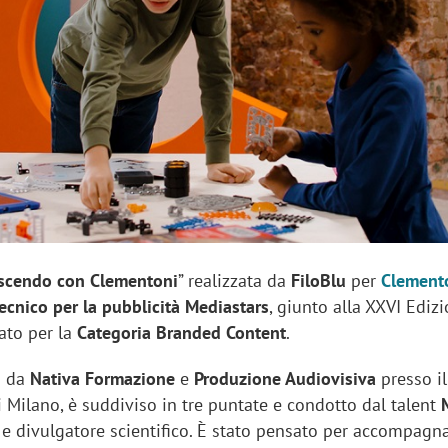
sung Ads: «L'Italia è un
Networking agli eventi: c
rategico e continuerà a
startup Kicè punta a elimi
"spreco di relazioni"
scendo con Clementoni
” realizzata da
FiloBlu
per
Clement
ecnico per la pubblicità Mediastars
, giunto alla XXVI Edizi
ato per la
Categoria Branded Content
.
o da
Nativa Formazione
e
Produzione Audiovisiva
presso il
i Milano, è suddiviso in tre puntate e condotto dal talent
co e divulgatore scientifico. È stato pensato per accompagn