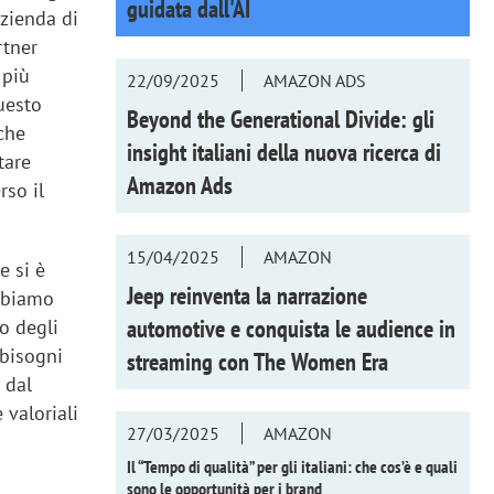
guidata dall'AI
azienda di
rtner
 più
22/09/2025
AMAZON ADS
uesto
Beyond the Generational Divide: gli
che
insight italiani della nuova ricerca di
tare
Amazon Ads
rso il
15/04/2025
AMAZON
he si è
Jeep reinventa la narrazione
Abbiamo
automotive e conquista le audience in
o degli
 bisogni
streaming con
The Women Era
 dal
 valoriali
27/03/2025
AMAZON
Il “Tempo di qualità” per gli italiani: che cos’è e quali
sono le opportunità per i brand