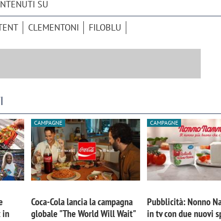
ONTENUTI SU
TENT
CLEMENTONI
FILOBLU
I
CAMPAGNE
CAMPAGNE
iora di Deloitte Digital:
Ricerche di mercato. Neri,
ità resta centrale, l’AI deve
Doxa: «Non basta più desc
e il talento»
fenomeni: bisogna compre
e
Coca-Cola lancia la campagna
Pubblicità: Nonno Na
tradurli in azioni»
 in
globale "The World Will Wait"
in tv con due nuovi s