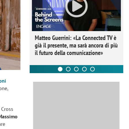
ome la
Matteo Guerrini: «La Connected TV è
nare lo
già il presente, ma sarà ancora di più
il futuro della comunicazione»
oni
one,
 Cross
Massimo
are