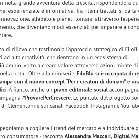
ri nella grande avventura della crescita, rispondendo a d
e: esperienziale e informativa. Tra i temi trattati, si parla 
 innovazione, alfabeto e pianeti lontani, attraverso l’esperi
imento, che diventano modi essenziali per imparare a cond
ntare.
 di rilievo che testimonia l’approccio strategico di FiloB
ti ad alta creatività, che rientrano in un ecosistema di
ù ampio, volto a creare valore attraverso azioni mirate d
 nella nota. Oltre alla miniserie,
FiloBlu si è occupata di
r
mpa con il nuovo concept “Per i creatori di domani” e una
fic
i. A fianco, anche un
piano editoriale social
accompagna
 campagna
#ProvarePerCrescere
. Le puntate del progetto so
o di Clementoni e sui canali Facebook, Instagram e YouTub
pegniamo a cogliere i trend del mercato e a individuare g
stro consumatore - racconta
Alessandra Maccari, Digital Ma