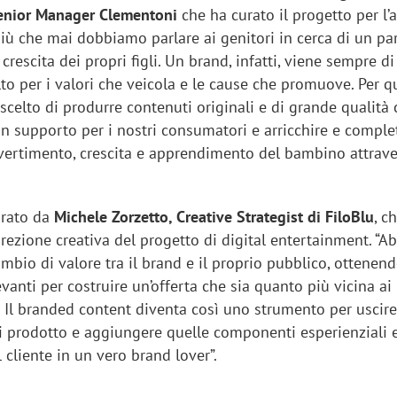
nior Manager Clementoni
che ha curato il progetto per l’
più che mai dobbiamo parlare ai genitori in cerca di un pa
 crescita dei propri figli. Un brand, infatti, viene sempre di
to per i valori che veicola e le cause che promuove. Per q
celto di produrre contenuti originali e di grande qualità 
n supporto per i nostri consumatori e arricchire e comple
ivertimento, crescita e apprendimento del bambino attrave
tirato da
Michele Zorzetto, Creative Strategist di FiloBlu
, c
rezione creativa del progetto di digital entertainment. “
bio di valore tra il brand e il proprio pubblico, ottenend
evanti per costruire un’offerta che sia quanto più vicina ai
 Il branded content diventa così uno strumento per uscire
i prodotto e aggiungere quelle componenti esperienziali e
l cliente in un vero brand lover”.