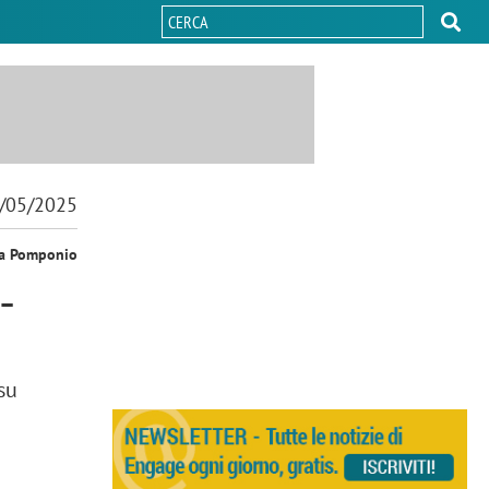
/05/2025
sa Pomponio
 –
su