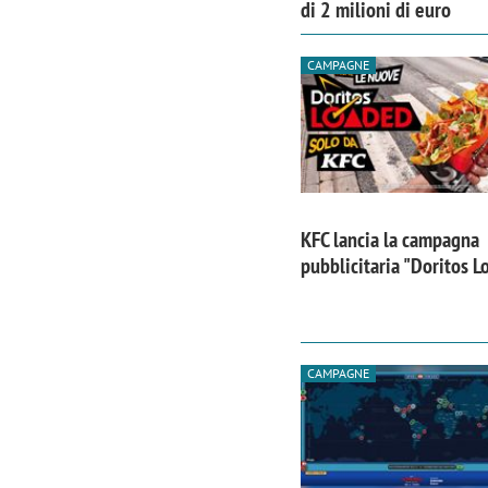
di 2 milioni di euro
CAMPAGNE
KFC lancia la campagna
pubblicitaria "Doritos 
CAMPAGNE
Scazz, quando un'agenzia di
Emanuele V
comunicazione crea un brand food:
«La creativ
«Marketing e prodotto devono
amplificar
crescere insieme»