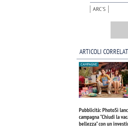
ARC'S
ARTICOLI CORRELAT
CAMPAGNE
Pubblicità: PhotoSì lanc
campagna "Chiudi la vac
bellezza" con un invest