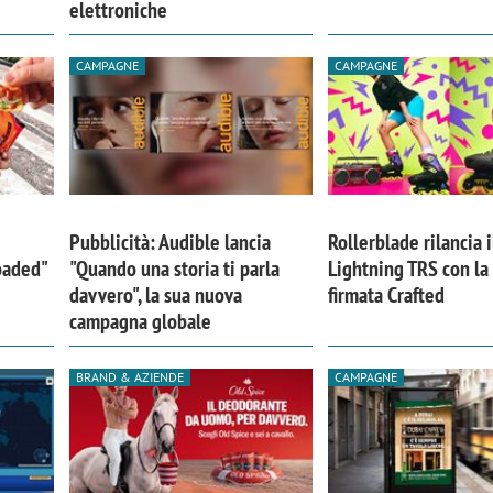
elettroniche
CAMPAGNE
CAMPAGNE
Pubblicità: Audible lancia
Rollerblade rilancia i
Loaded"
"Quando una storia ti parla
Lightning TRS con l
davvero", la sua nuova
firmata Crafted
campagna globale
BRAND & AZIENDE
CAMPAGNE
iora di Deloitte Digital:
Ricerche di mercato. Neri,
ità resta centrale, l’AI deve
Doxa: «Non basta più desc
e il talento»
fenomeni: bisogna compre
tradurli in azioni»