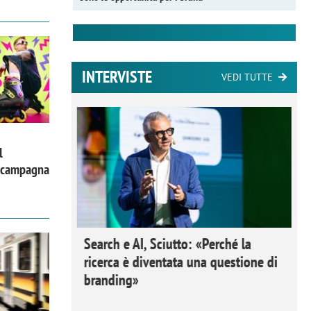
INTERVISTE
VEDI TUTTE
l
a campagna
 Ipsos
Search e AI, Sciutto: «Perché la
rivere i
ricerca è diventata una questione di
nderli e
branding»