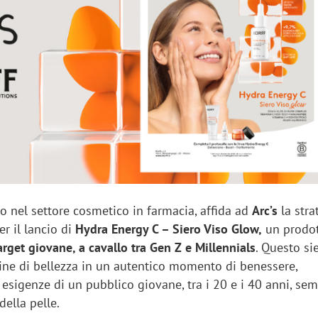
sung Ads: «L'Italia è un
Networking agli eventi: c
rategico e continuerà a
startup Kicè punta a elimi
"spreco di relazioni"
o nel settore cosmetico in farmacia, affida ad
Arc’s
la stra
 il lancio di
Hydra Energy C – Siero Viso Glow,
un prodo
rget giovane, a cavallo tra Gen Z e Millennials
. Questo si
tine di bellezza in un autentico momento di benessere,
esigenze di un pubblico giovane, tra i 20 e i 40 anni, se
 della pelle.