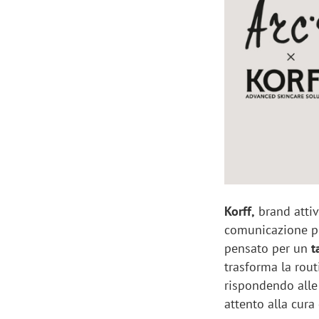
Manassero, Samsung Ads: «Con Total
Perez, Sam
View la reach della CTV diventa
mercato st
finalmente misurabile»
crescere»
Korff,
brand attiv
comunicazione per
pensato per un
ta
trasforma la rou
rispondendo alle 
attento alla cura