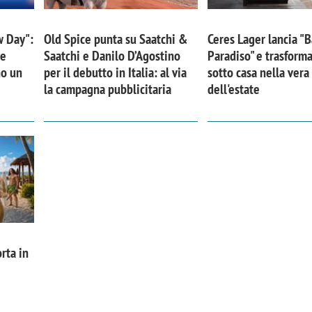
w Day":
Old Spice punta su Saatchi &
Ceres Lager lancia "B
 e
Saatchi e Danilo D’Agostino
Paradiso" e trasforma
no un
per il debutto in Italia: al via
sotto casa nella ver
la campagna pubblicitaria
dell'estate
rta in