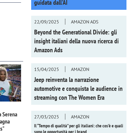
guidata dall'AI
22/09/2025
AMAZON ADS
Beyond the Generational Divide: gli
insight italiani della nuova ricerca di
Amazon Ads
15/04/2025
AMAZON
Jeep reinventa la narrazione
automotive e conquista le audience in
streaming con
The Women Era
a Serena
27/03/2025
AMAZON
pagna
Il “Tempo di qualità” per gli italiani: che cos’è e quali
ts"
sono le opportunità per i brand