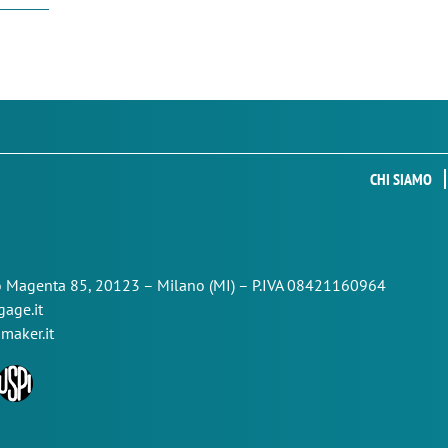
CHI SIAMO
so Magenta 85,
20123 – Milano (MI) – P.IVA 08421160964
age.it
maker.it