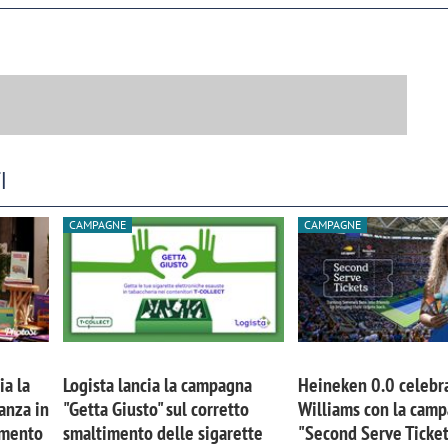
I
CAMPAGNE
CAMPAGNE
ia la
Logista lancia la campagna
Heineken 0.0 celebr
anza in
"Getta Giusto" sul corretto
Williams con la cam
imento
smaltimento delle sigarette
"Second Serve Ticke