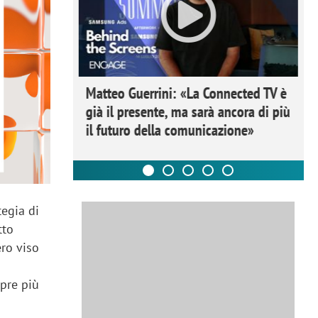
ome la
Matteo Guerrini: «La Connected TV è
nare lo
già il presente, ma sarà ancora di più
il futuro della comunicazione»
tegia di
tto
ero viso
mpre più