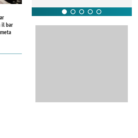
ar
 il bar
a meta