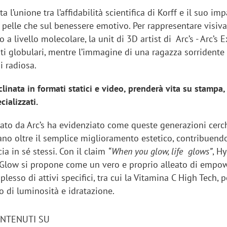
ta l’unione tra l’affidabilità scientifica di Korff e il suo im
a pelle che sul benessere emotivo. Per rappresentare visi
ero a livello molecolare, la unit di 3D artist di Arc’s - Arc’s 
ti globulari, mentre l’immagine di una ragazza sorridente
si radiosa.
inata in formati statici e video, prenderà vita su stampa, 
cializzati.
duato da Arc’s ha evidenziato come queste generazioni cerc
ano oltre il semplice miglioramento estetico, contribuend
cia in sé stessi. Con il claim
“When you glow, life glows”
, H
 Glow si propone come un vero e proprio alleato di empo
lesso di attivi specifici, tra cui la Vitamina C High Tech, 
o di luminosità e idratazione.
ONTENUTI SU