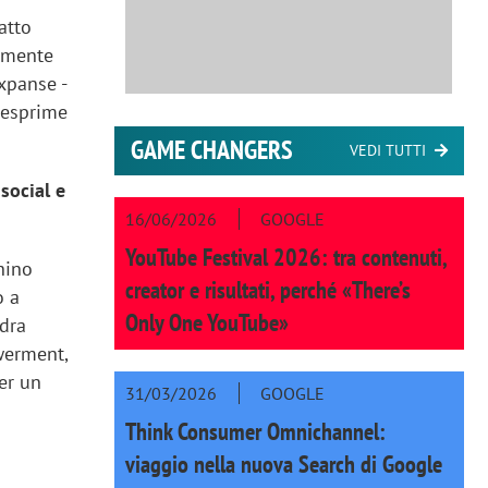
patto
vamente
Expanse -
 esprime
GAME CHANGERS
VEDI TUTTI
social e
16/06/2026
GOOGLE
YouTube Festival 2026: tra contenuti,
hino
creator e risultati, perché «There’s
o a
Only One YouTube»
ydra
werment,
per un
31/03/2026
GOOGLE
Think Consumer Omnichannel:
viaggio nella nuova Search di Google