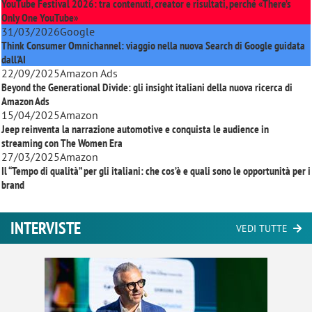
YouTube Festival 2026: tra contenuti, creator e risultati, perché «There’s
Only One YouTube»
31/03/2026
Google
Think Consumer Omnichannel: viaggio nella nuova Search di Google guidata
dall'AI
22/09/2025
Amazon Ads
Beyond the Generational Divide: gli insight italiani della nuova ricerca di
Amazon Ads
15/04/2025
Amazon
Jeep reinventa la narrazione automotive e conquista le audience in
streaming con
The Women Era
27/03/2025
Amazon
Il “Tempo di qualità” per gli italiani: che cos’è e quali sono le opportunità per i
brand
INTERVISTE
VEDI TUTTE