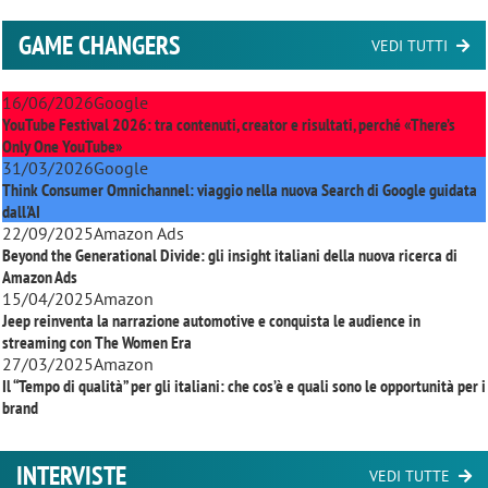
GAME CHANGERS
VEDI TUTTI
16/06/2026
Google
YouTube Festival 2026: tra contenuti, creator e risultati, perché «There’s
Only One YouTube»
31/03/2026
Google
Think Consumer Omnichannel: viaggio nella nuova Search di Google guidata
dall'AI
22/09/2025
Amazon Ads
Beyond the Generational Divide: gli insight italiani della nuova ricerca di
Amazon Ads
15/04/2025
Amazon
Jeep reinventa la narrazione automotive e conquista le audience in
streaming con
The Women Era
27/03/2025
Amazon
Il “Tempo di qualità” per gli italiani: che cos’è e quali sono le opportunità per i
brand
INTERVISTE
VEDI TUTTE