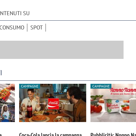
ONTENUTI SU
 CONSUMO
SPOT
I
CAMPAGNE
CAMPAGNE
e
Coca-Cola lancia la campagna
Pubblicità: Nonno Na