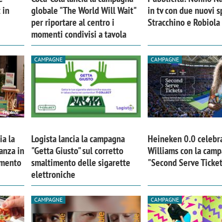
 in
globale "The World Will Wait"
in tv con due nuovi s
per riportare al centro i
Stracchino e Robiola
momenti condivisi a tavola
CAMPAGNE
CAMPAGNE
ia la
Logista lancia la campagna
Heineken 0.0 celebr
anza in
"Getta Giusto" sul corretto
Williams con la cam
imento
smaltimento delle sigarette
"Second Serve Ticke
elettroniche
CAMPAGNE
CAMPAGNE