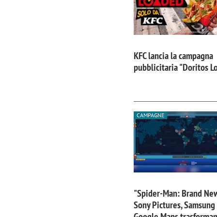
KFC lancia la campagna
pubblicitaria "Doritos 
CAMPAGNE
Scazz, quando un'agenzia di
Emanuele V
comunicazione crea un brand food:
«La creativ
"Spider-Man: Brand Ne
«Marketing e prodotto devono
amplificar
Sony Pictures, Samsung
crescere insieme»
Google Maps trasforma