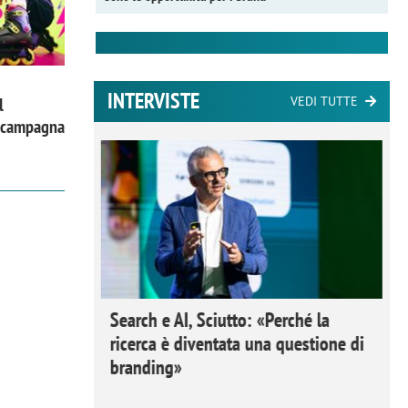
INTERVISTE
VEDI TUTTE
l
a campagna
 Ipsos
Search e AI, Sciutto: «Perché la
rivere i
ricerca è diventata una questione di
nderli e
branding»