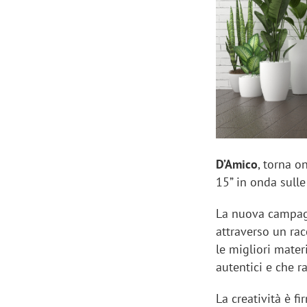
Manassero, Samsung Ads: «Con Total
Perez, Sam
View la reach della CTV diventa
mercato st
finalmente misurabile»
crescere»
D’Amico
, torna on
15” in onda sulle
La nuova campagna
attraverso un rac
le migliori mater
autentici e che r
La creatività è f