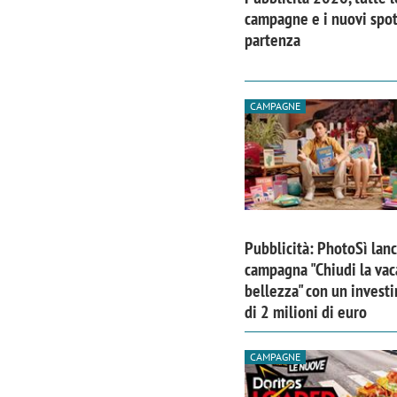
campagne e i nuovi spot
partenza
CAMPAGNE
Pubblicità: PhotoSì lanc
campagna "Chiudi la vac
bellezza" con un invest
di 2 milioni di euro
CAMPAGNE