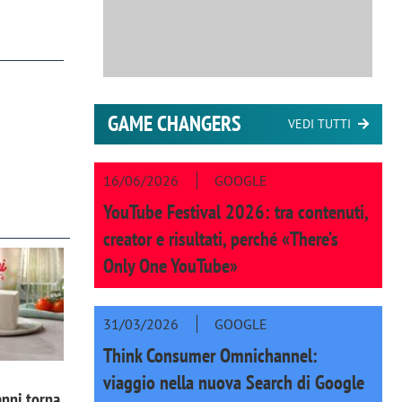
GAME CHANGERS
VEDI TUTTI
16/06/2026
GOOGLE
YouTube Festival 2026: tra contenuti,
creator e risultati, perché «There’s
Only One YouTube»
31/03/2026
GOOGLE
Think Consumer Omnichannel:
viaggio nella nuova Search di Google
nni torna