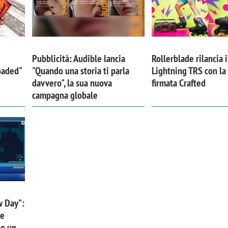
Pubblicità: Audible lancia
Rollerblade rilancia i
Loaded"
"Quando una storia ti parla
Lightning TRS con l
davvero", la sua nuova
firmata Crafted
campagna globale
iora di Deloitte Digital:
Ricerche di mercato. Neri,
ità resta centrale, l’AI deve
Doxa: «Non basta più desc
w Day":
e il talento»
fenomeni: bisogna compre
 e
tradurli in azioni»
no un