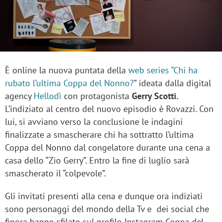
È online la nuova puntata della
web series “Chi ha
rubato l’ultima Coppa del Nonno?
” ideata dalla digital
agency
Hellodì
con protagonista
Gerry Scotti.
L’indiziato al centro del nuovo episodio è Rovazzi. Con
lui, si avviano verso la conclusione le indagini
finalizzate a smascherare chi ha sottratto l’ultima
Coppa del Nonno dal congelatore durante una cena a
casa dello “Zio Gerry”. Entro la fine di luglio sarà
smascherato il “colpevole”.
Gli invitati presenti alla cena e dunque ora indiziati
sono personaggi del mondo della Tv e dei social che
finora hanno sfilato sul profilo Instagram Coppa del