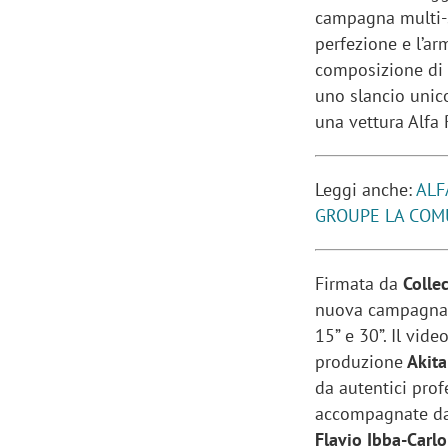
campagna multi-so
perfezione e l’ar
composizione di u
uno slancio unico
una vettura Alfa
Leggi anche:
ALF
GROUPE LA COM
Firmata da
Colle
nuova campagna 
15” e 30”. Il vide
produzione
Akita
da autentici prof
accompagnate da
Flavio Ibba-Carl