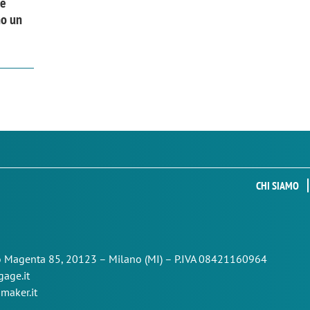
 e
no un
CHI SIAMO
so Magenta 85,
20123 – Milano (MI) – P.IVA 08421160964
age.it
maker.it