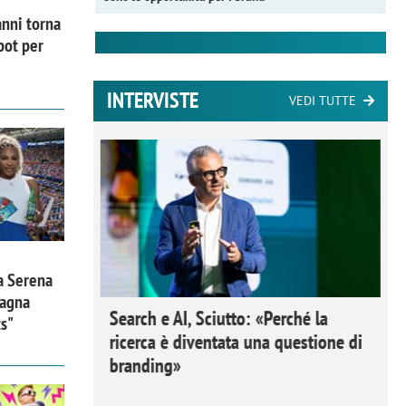
nni torna
pot per
INTERVISTE
VEDI TUTTE
a Serena
pagna
 Ipsos
Search e AI, Sciutto: «Perché la
ts"
rivere i
ricerca è diventata una questione di
nderli e
branding»