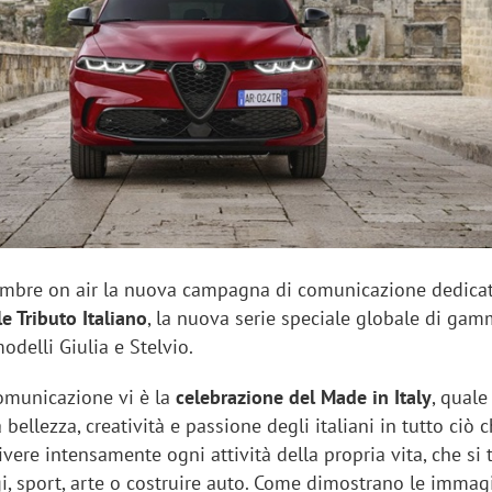
sung Ads: «L'Italia è un
Networking agli eventi: c
rategico e continuerà a
startup Kicè punta a elimi
"spreco di relazioni"
embre on air la nuova campagna di comunicazione dedicat
e Tributo Italiano
, la nuova serie speciale globale di ga
odelli Giulia e Stelvio.
comunicazione vi è la
celebrazione del Made in Italy
, quale
 bellezza, creatività e passione degli italiani in tutto ciò 
ivere intensamente ogni attività della propria vita, che si t
gi, sport, arte o costruire auto. Come dimostrano le immag