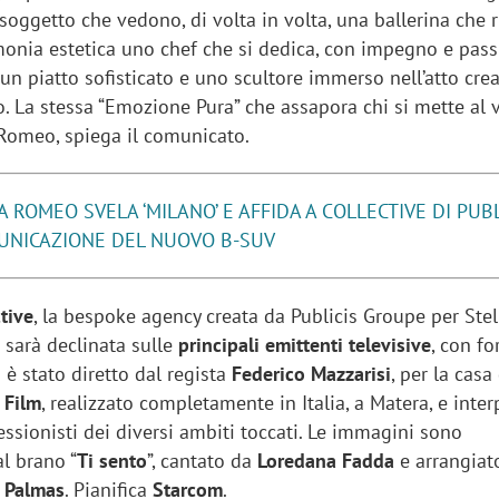
ggetto che vedono, di volta in volta, una ballerina che r
monia estetica uno chef che si dedica, con impegno e passi
n piatto sofisticato e uno scultore immerso nell’atto cre
. La stessa “Emozione Pura” che assapora chi si mette al 
 Romeo, spiega il comunicato.
A ROMEO SVELA ‘MILANO’ E AFFIDA A COLLECTIVE DI PUBL
UNICAZIONE DEL NUOVO B-SUV
ctive
, la bespoke agency creata da Publicis Groupe per Stell
sarà declinata sulle
principali emittenti televisive
, con f
o è stato diretto dal regista
Federico Mazzarisi
, per la casa
 Film
, realizzato completamente in Italia, a Matera, e inter
essionisti dei diversi ambiti toccati. Le immagini sono
l brano “
Ti sento
”, cantato da
Loredana Fadda
e arrangiat
o Palmas
. Pianifica
Starcom
.