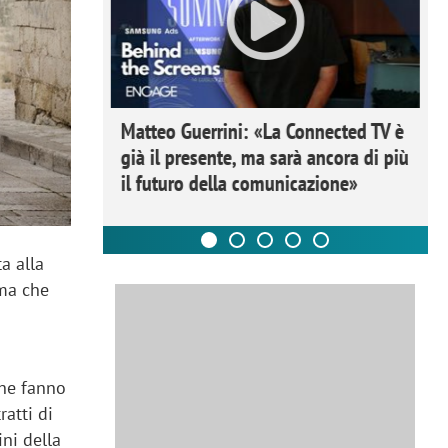
ome la
Matteo Guerrini: «La Connected TV è
nare lo
già il presente, ma sarà ancora di più
il futuro della comunicazione»
a alla
mma che
che fanno
ratti di
ini della