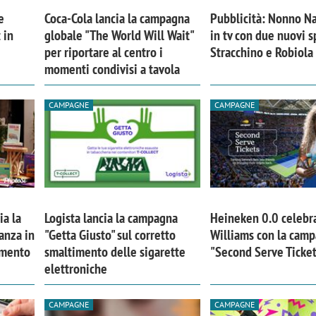
e
Coca-Cola lancia la campagna
Pubblicità: Nonno Na
 in
globale "The World Will Wait"
in tv con due nuovi s
per riportare al centro i
Stracchino e Robiola
momenti condivisi a tavola
CAMPAGNE
CAMPAGNE
ia la
Logista lancia la campagna
Heineken 0.0 celebr
anza in
"Getta Giusto" sul corretto
Williams con la cam
iora di Deloitte Digital:
Ricerche di mercato. Neri,
imento
smaltimento delle sigarette
"Second Serve Ticke
ità resta centrale, l’AI deve
Doxa: «Non basta più desc
elettroniche
e il talento»
fenomeni: bisogna compre
tradurli in azioni»
CAMPAGNE
CAMPAGNE