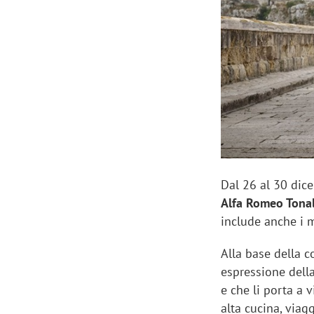
Manassero, Samsung Ads: «Con Total
Perez, Sam
View la reach della CTV diventa
mercato st
finalmente misurabile»
crescere»
Dal 26 al 30 dic
Alfa Romeo Tonal
include anche i m
Alla base della 
espressione della
e che li porta a v
alta cucina, viag