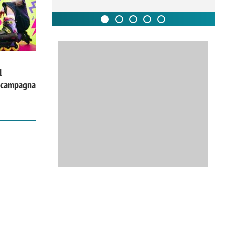
l
a campagna