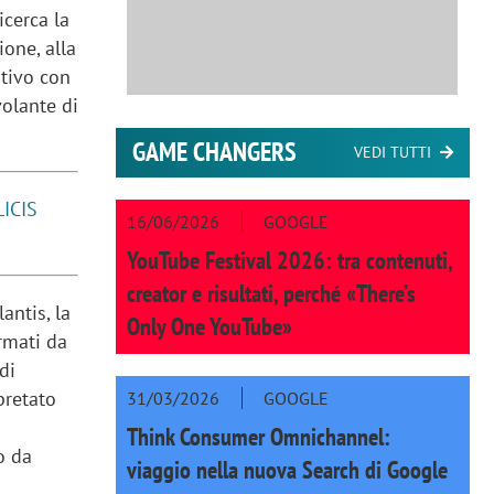
icerca la
one, alla
ativo con
volante di
GAME CHANGERS
VEDI TUTTI
ICIS
16/06/2026
GOOGLE
YouTube Festival 2026: tra contenuti,
creator e risultati, perché «There’s
antis, la
Only One YouTube»
ormati da
 di
pretato
31/03/2026
GOOGLE
Think Consumer Omnichannel:
o da
viaggio nella nuova Search di Google