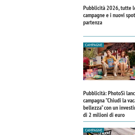
Pubblicità 2026, tutte l
campagne e i nuovi spot
partenza
CAMPAGNE
Pubblicità: PhotoSì lanc
campagna "Chiudi la vac
Scazz, quando un'agenzia di
Emanuele V
bellezza" con un invest
comunicazione crea un brand food:
«La creativ
di 2 milioni di euro
«Marketing e prodotto devono
amplificar
crescere insieme»
CAMPAGNE