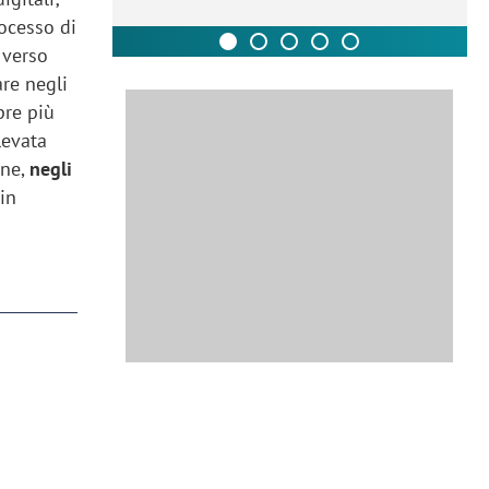
rocesso di
 verso
re negli
pre più
levata
one,
negli
in