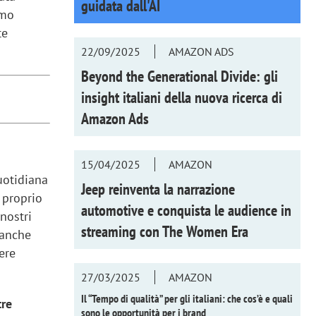
guidata dall'AI
amo
te
22/09/2025
AMAZON ADS
Beyond the Generational Divide: gli
insight italiani della nuova ricerca di
Amazon Ads
15/04/2025
AMAZON
uotidiana
Jeep reinventa la narrazione
È proprio
automotive e conquista le audience in
 nostri
streaming con
The Women Era
 anche
ere
27/03/2025
AMAZON
Il “Tempo di qualità” per gli italiani: che cos’è e quali
tre
sono le opportunità per i brand