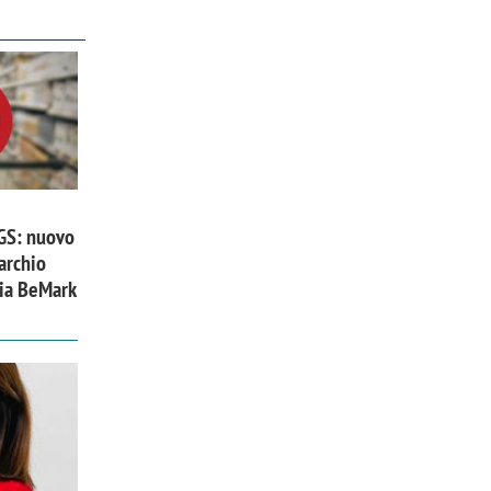
 GS: nuovo
archio
zia BeMark