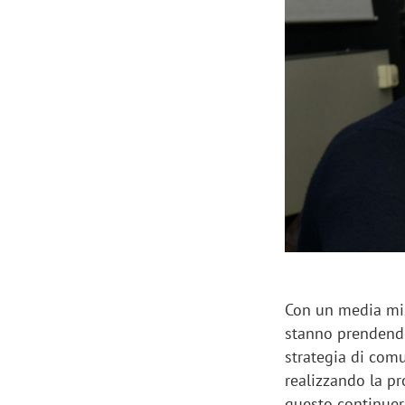
Manassero, Samsung Ads: «Con Total
Perez, Sam
View la reach della CTV diventa
mercato st
finalmente misurabile»
crescere»
Con un media mix 
stanno prendend
strategia di comu
realizzando la pro
questo continuerà