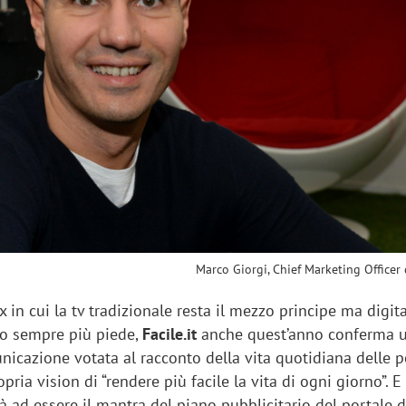
sung Ads: «L'Italia è un
Networking agli eventi: c
rategico e continuerà a
startup Kicè punta a elimi
"spreco di relazioni"
Marco Giorgi, Chief Marketing Officer d
in cui la tv tradizionale resta il mezzo principe ma digit
o sempre più piede,
Facile.it
anche quest’anno conferma 
nicazione votata al racconto della vita quotidiana delle p
pria vision di “rendere più facile la vita di ogni giorno”. E
 ad essere il mantra del piano pubblicitario del portale d