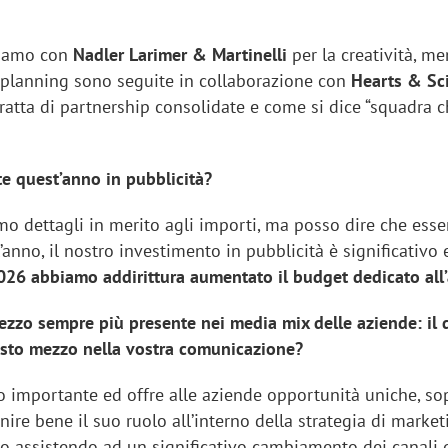
riamo con
Nadler Larimer & Martinelli
per la creatività, me
a planning sono seguite in collaborazione con
Hearts & Sc
ratta di partnership consolidate e come si dice “squadra c
te quest’anno in pubblicità?
o dettagli in merito agli importi, ma posso dire che ess
anno, il nostro investimento in pubblicità è significativo 
26 abbiamo addirittura aumentato il budget dedicato all
zzo sempre più presente nei media mix delle aziende: il d
iora di Deloitte Digital:
Ricerche di mercato. Neri,
sto mezzo nella vostra comunicazione?
ità resta centrale, l’AI deve
Doxa: «Non basta più desc
to importante ed offre alle aziende opportunità uniche, so
e il talento»
fenomeni: bisogna compre
inire bene il suo ruolo all’interno della strategia di market
tradurli in azioni»
o assistendo ad un significativo cambiamento dei canali d