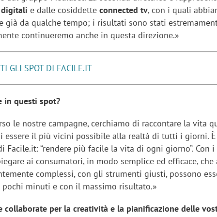
 digitali
e dalle cosiddette
connected tv
, con i quali abbi
re già da qualche tempo; i risultati sono stati estremamen
amente continueremo anche in questa direzione.»
TI GLI SPOT DI FACILE.IT
 in questi spot?
erso le nostre campagne, cerchiamo di raccontare la vita q
 essere il più vicini possibile alla realtà di tutti i giorni. 
i Facile.it: “rendere più facile la vita di ogni giorno”. Con i
iegare ai consumatori, in modo semplice ed efficace, che
temente complessi, con gli strumenti giusti, possono ess
 in pochi minuti e con il massimo risultato.»
 collaborate per la creatività e la pianificazione delle vos