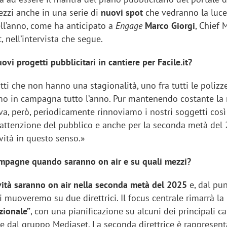
zzi anche in una serie di
nuovi spot
che vedranno la luce
ll’anno, come ha anticipato a
Engage
Marco Giorgi
, Chief 
it, nell’intervista che segue.
ovi progetti pubblicitari in cantiere per Facile.it?
ti che non hanno una stagionalità, uno fra tutti le polizze
mo in campagna tutto l’anno. Pur mantenendo costante la 
va, però, periodicamente rinnoviamo i nostri soggetti così
’attenzione del pubblico e anche per la seconda metà del
ità in questo senso.»
mpagne quando saranno on air e su quali mezzi?
vità saranno on air nella seconda metà del 2025
e, dal pun
ci muoveremo su due direttrici. Il focus centrale rimarrà la
izionale”
, con una pianificazione su alcuni dei principali ca
re dal gruppo Mediaset. La seconda direttrice è rappresent