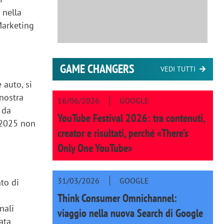
 nella
Marketing
GAME CHANGERS
VEDI TUTTI
 auto, si
nostra
16/06/2026
GOOGLE
 da
YouTube Festival 2026: tra contenuti,
 2025 non
creator e risultati, perché «There’s
Only One YouTube»
31/03/2026
GOOGLE
to di
Think Consumer Omnichannel:
nali
viaggio nella nuova Search di Google
ata