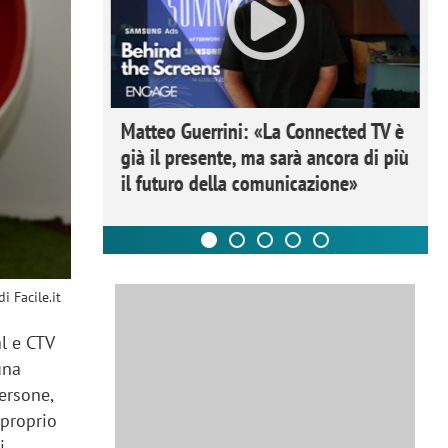
ome la
Matteo Guerrini: «La Connected TV è
nare lo
già il presente, ma sarà ancora di più
il futuro della comunicazione»
i Facile.it
al e CTV
una
ersone,
 proprio
i