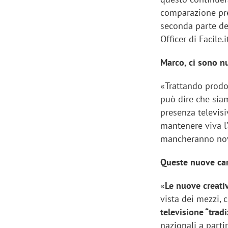
comparazione pre
seconda parte de
Officer di Facile.
Marco, ci sono nu
«Trattando prodot
può dire che sia
presenza televisi
mantenere viva l
mancheranno nov
Queste nuove ca
«
Le nuove creati
vista dei mezzi, 
televisione “trad
nazionali a parti