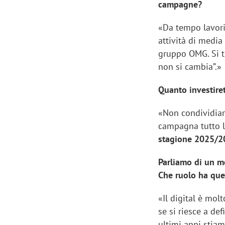
campagne?
«Da tempo lavo
attività di medi
gruppo OMG. Si t
non si cambia”.»
Quanto investire
«Non condividiam
campagna tutto l’
stagione 2025/20
Parliamo di un me
Scazz, quando un'agenzia di
Emanuele V
Che ruolo ha que
comunicazione crea un brand food:
«La creativ
«Il digital è mol
«Marketing e prodotto devono
amplificar
se si riesce a def
crescere insieme»
ultimi anni stiam