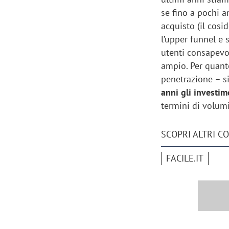
se fino a pochi a
acquisto (il cos
l’upper funnel e
utenti consapevol
ampio. Per quanto
penetrazione – si
anni gli investim
termini di volum
SCOPRI ALTRI C
FACILE.IT