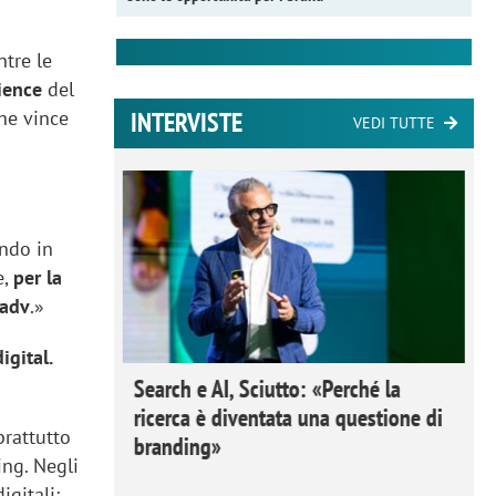
ntre le
ience
del
INTERVISTE
he vince
VEDI TUTTE
endo in
e,
per la
’adv
.»
igital.
 Ipsos
Search e AI, Sciutto: «Perché la
rivere i
ricerca è diventata una questione di
prattutto
nderli e
branding»
ing. Negli
igitali;