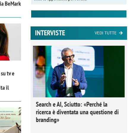
zia BeMark
INTERVISTE
VEDI TUTTE
su tv e
ta il
 Ipsos
Search e AI, Sciutto: «Perché la
rivere i
ricerca è diventata una questione di
nderli e
branding»