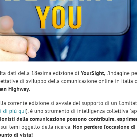
sung Ads: «L'Italia è un
Networking agli eventi: c
rategico e continuerà a
startup Kicè punta a elimi
"spreco di relazioni"
olta dati della 18esima edizione di
YourSight
, l’indagine p
pettative di sviluppo della comunicazione online in Italia
an Highway
.
lla corrente edizione si avvale del supporto di un Comita
i di più qui
), è uno strumento di intelligenza collettiva "ap
ssionisti della comunicazione possono contribuire, esprime
sui temi oggetto della ricerca.
Non perdere l’occasione di
punto di vista!