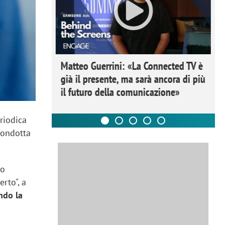
ome la
Matteo Guerrini: «La Connected TV è
nare lo
già il presente, ma sarà ancora di più
il futuro della comunicazione»
eriodica
 condotta
to
erto", a
ndo la