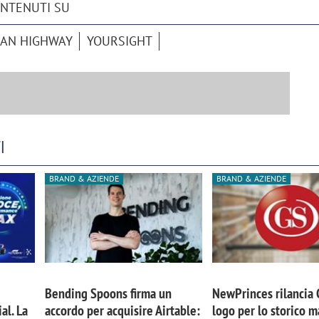
ONTENUTI SU
AN HIGHWAY
YOURSIGHT
I
BRAND & AZIENDE
BRAND & AZIENDE
Bending Spoons firma un
NewPrinces rilancia
al. La
accordo per acquisire Airtable:
logo per lo storico m