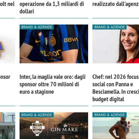
olt nel
operazione da 1,3 miliardi di
realizzato dall'agen
dollari
BRAND & AZIENDE
BRAND & AZIENDE
onsor
Inter, la maglia vale oro: dagli
Chef: nel 2026 focus 
sponsor oltre 70 milioni di
social con Panna e
euro a stagione
Besciamella. In cresci
budget digital
iora di Deloitte Digital:
Ricerche di mercato. Neri,
BRAND & AZIENDE
BRAND & AZIENDE
ità resta centrale, l’AI deve
Doxa: «Non basta più desc
e il talento»
fenomeni: bisogna compre
tradurli in azioni»