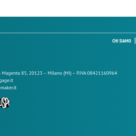
CHI SIAMO
so Magenta 85,
20123 – Milano (MI) – P.IVA 08421160964
age.it
maker.it