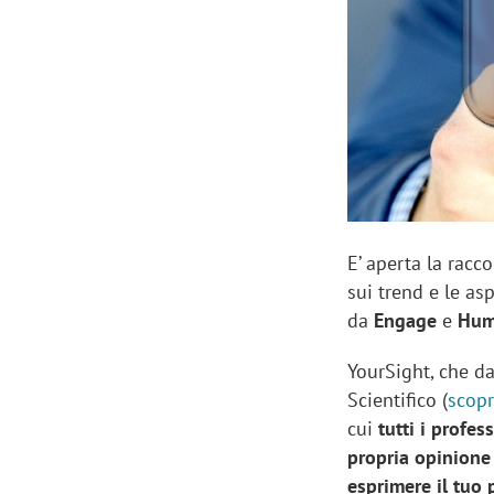
Manassero, Samsung Ads: «Con Total
Perez, Sam
View la reach della CTV diventa
mercato st
finalmente misurabile»
crescere»
E’ aperta la racc
sui trend e le as
da
Engage
e
Hum
YourSight, che da
Scientifico (
scopr
cui
tutti i profe
propria opinione
esprimere il tuo 