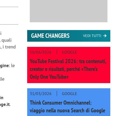
i
GAME CHANGERS
VEDI TUTTI
 quali
, i trend
16/06/2026
GOOGLE
YouTube Festival 2026: tra contenuti,
agine
: le
creator e risultati, perché «There’s
Only One YouTube»
lle
31/03/2026
GOOGLE
in
Think Consumer Omnichannel:
ge.it
.
viaggio nella nuova Search di Google