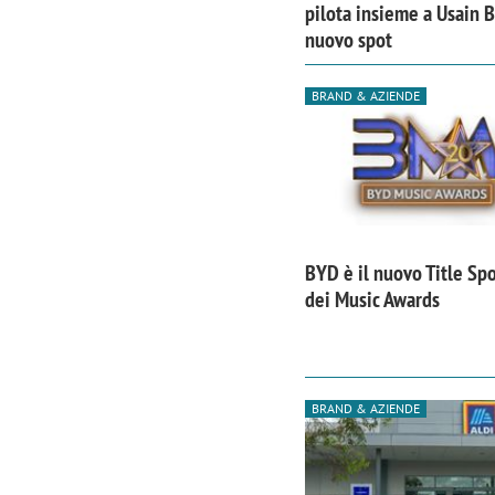
pilota insieme a Usain B
nuovo spot
BRAND & AZIENDE
BYD è il nuovo Title Sp
dei Music Awards
Scazz, quando un'agenzia di
Emanuele V
BRAND & AZIENDE
comunicazione crea un brand food:
«La creativ
«Marketing e prodotto devono
amplificar
crescere insieme»