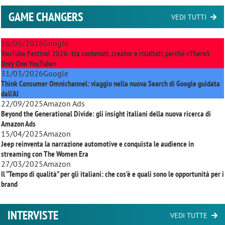
GAME CHANGERS
VEDI TUTTI
16/06/2026
Google
YouTube Festival 2026: tra contenuti, creator e risultati, perché «There’s
Only One YouTube»
31/03/2026
Google
Think Consumer Omnichannel: viaggio nella nuova Search di Google guidata
dall'AI
22/09/2025
Amazon Ads
Beyond the Generational Divide: gli insight italiani della nuova ricerca di
Amazon Ads
15/04/2025
Amazon
Jeep reinventa la narrazione automotive e conquista le audience in
streaming con
The Women Era
27/03/2025
Amazon
Il “Tempo di qualità” per gli italiani: che cos’è e quali sono le opportunità per i
brand
INTERVISTE
VEDI TUTTE