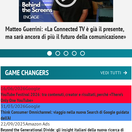
Matteo Guerrini: «La Connected TV è già il presente,
ma sarà ancora di più il futuro della comunicazione»
GAME CHANGERS
VEDI TUTTI
16/06/2026
Google
YouTube Festival 2026: tra contenuti, creator e risultati, perché «There’s
Only One YouTube»
31/03/2026
Google
Think Consumer Omnichannel: viaggio nella nuova Search di Google guidata
dall'AI
22/09/2025
Amazon Ads
Beyond the Generational Divide: gli insight italiani della nuova ricerca di