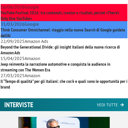
16/06/2026
Google
YouTube Festival 2026: tra contenuti, creator e risultati, perché «There’s
Only One YouTube»
31/03/2026
Google
Think Consumer Omnichannel: viaggio nella nuova Search di Google guidata
dall'AI
22/09/2025
Amazon Ads
Beyond the Generational Divide: gli insight italiani della nuova ricerca di
Amazon Ads
15/04/2025
Amazon
Jeep reinventa la narrazione automotive e conquista le audience in
streaming con
The Women Era
27/03/2025
Amazon
Il “Tempo di qualità” per gli italiani: che cos’è e quali sono le opportunità per i
brand
INTERVISTE
VEDI TUTTE