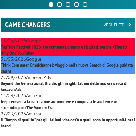
GAME CHANGERS
VEDI TUTTI
16/06/2026
Google
YouTube Festival 2026: tra contenuti, creator e risultati, perché «There’s
Only One YouTube»
31/03/2026
Google
Think Consumer Omnichannel: viaggio nella nuova Search di Google guidata
dall'AI
22/09/2025
Amazon Ads
Beyond the Generational Divide: gli insight italiani della nuova ricerca di
Amazon Ads
15/04/2025
Amazon
Jeep reinventa la narrazione automotive e conquista le audience in
streaming con
The Women Era
27/03/2025
Amazon
Il “Tempo di qualità” per gli italiani: che cos’è e quali sono le opportunità per i
brand