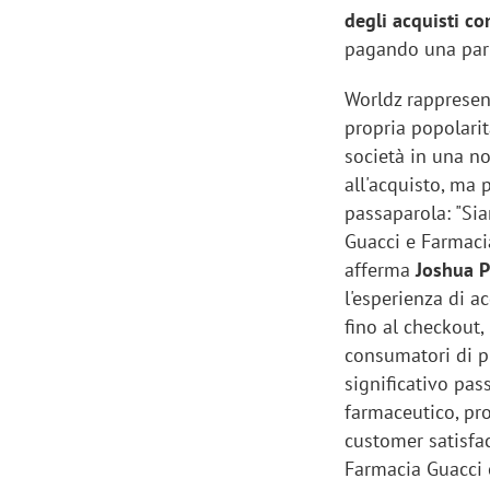
degli acquisti co
pagando una part
Worldz rappresen
propria popolari
società in una no
all'acquisto, ma 
passaparola: "Si
Guacci e Farmacia
afferma
Joshua P
l'esperienza di a
fino al checkout,
consumatori di p
significativo pas
farmaceutico, pr
customer satisfac
Farmacia Guacci 