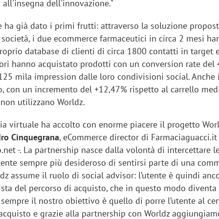
all'insegna dell'innovazione."
 ha già dato i primi frutti: attraverso la soluzione propos
a società, i due ecommerce farmaceutici in circa 2 mesi ha
oprio database di clienti di circa 1800 contatti in target e 
ri hanno acquistato prodotti con un conversion rate del
25 mila impression dalle loro condivisioni social. Anche i
o, con un incremento del +12,47% rispetto al carrello med
non utilizzano Worldz.
ia virtuale ha accolto con enorme piacere il progetto Worl
dro Cinquegrana
, eCommerce director di Farmaciaguacci.it
net -. La partnership nasce dalla volontà di intercettare l
tente sempre più desideroso di sentirsi parte di una com
dz assume il ruolo di social advisor: l’utente è quindi anc
ista del percorso di acquisto, che in questo modo diventa
sempre il nostro obiettivo è quello di porre l’utente al ce
d’acquisto e grazie alla partnership con Worldz aggiungia