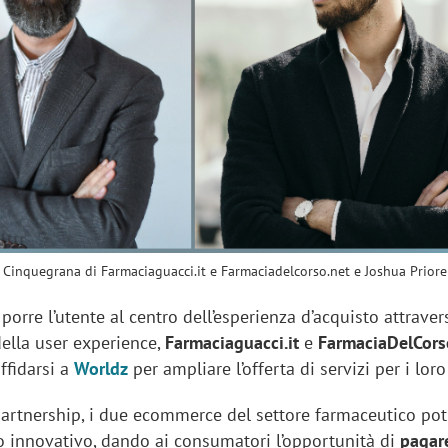
sung Ads: «L'Italia è un
Networking agli eventi: c
rategico e continuerà a
startup Kicè punta a elimi
"spreco di relazioni"
 Cinquegrana di Farmaciaguacci.it e Farmaciadelcorso.net e Joshua Priore
 porre l’utente al centro dell’esperienza d’acquisto attraver
della user experience,
Farmaciaguacci.it
e
FarmaciaDelCors
ffidarsi a
Worldz
per ampliare l’offerta di servizi per i loro 
partnership, i due ecommerce del settore farmaceutico po
io innovativo, dando ai consumatori l’opportunità di
pagar