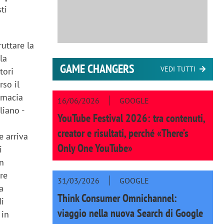
sti
uttare la
la
GAME CHANGERS
VEDI TUTTI
tori
rso il
rmacia
16/06/2026
GOOGLE
liano -
YouTube Festival 2026: tra contenuti,
creator e risultati, perché «There’s
e arriva
Only One YouTube»
i
un
ore
31/03/2026
GOOGLE
a
Think Consumer Omnichannel:
di
viaggio nella nuova Search di Google
 in