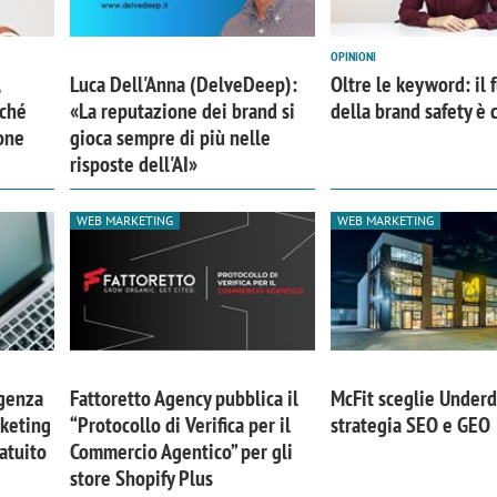
OPINIONI
Luca Dell'Anna (DelveDeep):
Oltre le keyword: il 
rché
«La reputazione dei brand si
della brand safety è 
one
gioca sempre di più nelle
risposte dell'AI»
WEB MARKETING
WEB MARKETING
igenza
Fattoretto Agency pubblica il
McFit sceglie Underd
rketing
“Protocollo di Verifica per il
strategia SEO e GEO
atuito
Commercio Agentico” per gli
store Shopify Plus