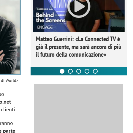
ome la
Matteo Guerrini: «La Connected TV è
nare lo
già il presente, ma sarà ancora di più
il futuro della comunicazione»
 di Worldz
so
o.net
clienti.
tranno
e parte