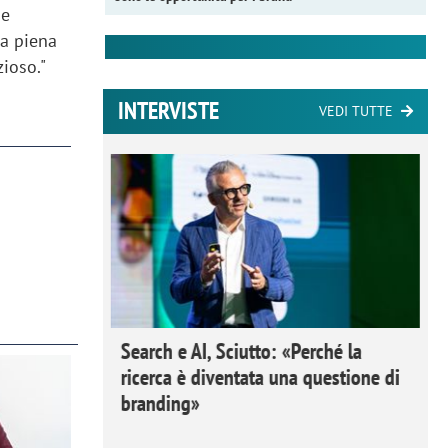
e
na piena
zioso."
INTERVISTE
VEDI TUTTE
 Ipsos
Search e AI, Sciutto: «Perché la
rivere i
ricerca è diventata una questione di
nderli e
branding»