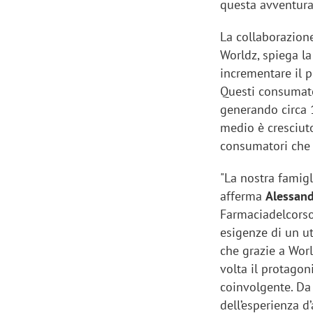
questa avventura 
La collaborazione
Worldz, spiega l
incrementare il pr
Questi consumato
generando circa 1
medio è cresciut
consumatori che 
"La nostra famigl
afferma
Alessan
Farmaciadelcorso.
esigenze di un u
che grazie a Worl
volta il protagon
coinvolgente. Da 
dell’esperienza 