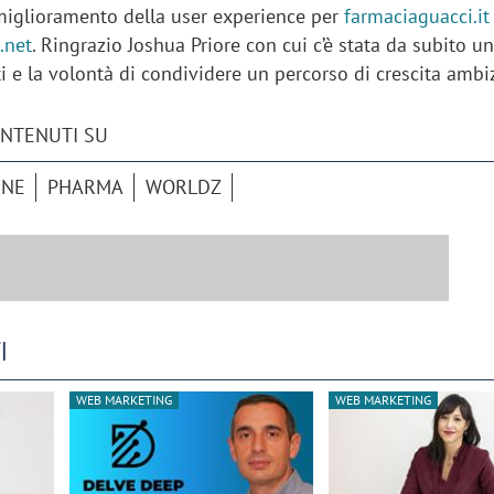
l miglioramento della user experience per
farmaciaguacci.it
.net
. Ringrazio Joshua Priore con cui c’è stata da subito u
ti e la volontà di condividere un percorso di crescita ambi
ONTENUTI SU
INE
PHARMA
WORLDZ
I
iora di Deloitte Digital:
Ricerche di mercato. Neri,
WEB MARKETING
WEB MARKETING
ità resta centrale, l’AI deve
Doxa: «Non basta più desc
e il talento»
fenomeni: bisogna compre
tradurli in azioni»