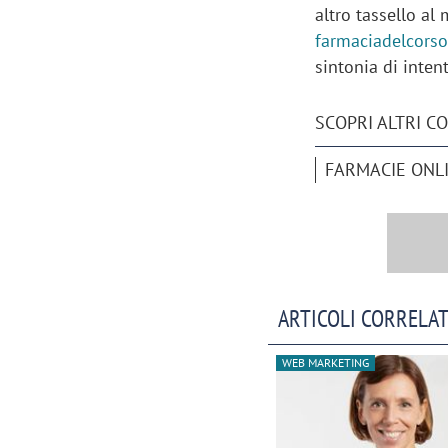
altro tassello a
farmaciadelcorso
sintonia di inten
SCOPRI ALTRI C
FARMACIE ONL
ARTICOLI CORRELAT
Scazz, quando un'agenzia di
Emanuele V
WEB MARKETING
comunicazione crea un brand food:
«La creativ
«Marketing e prodotto devono
amplificar
crescere insieme»