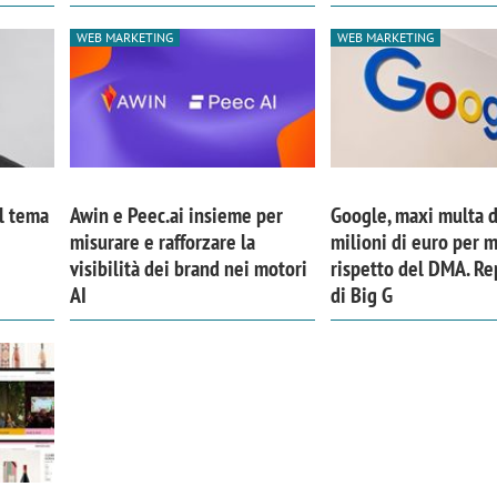
WEB MARKETING
WEB MARKETING
Il tema
Awin e Peec.ai insieme per
Google, maxi multa 
misurare e rafforzare la
milioni di euro per 
visibilità dei brand nei motori
rispetto del DMA. Re
AI
di Big G