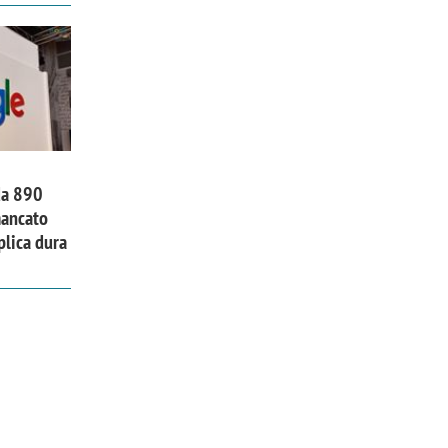
da 890
mancato
plica dura