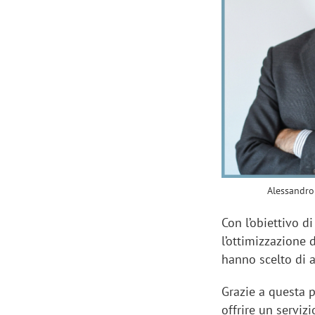
Manassero, Samsung Ads: «Con Total
Perez, Sam
View la reach della CTV diventa
mercato st
finalmente misurabile»
crescere»
Alessandro
Con l’obiettivo di
l’ottimizzazione 
hanno scelto di a
Grazie a questa 
offrire un serviz