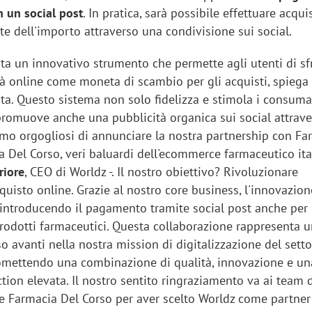
n un social post
. In pratica, sarà possibile effettuare acqui
e dell'importo attraverso una condivisione sui social.
ta un innovativo strumento che permette agli utenti di sfr
tà online come moneta di scambio per gli acquisti, spiega 
ta. Questo sistema non solo fidelizza e stimola i consuma
promuove anche una pubblicità organica sui social attrave
amo orgogliosi di annunciare la nostra partnership con Fa
 Del Corso, veri baluardi dell'ecommerce farmaceutico ita
riore
, CEO di Worldz -. Il nostro obiettivo? Rivoluzionare
cquisto online. Grazie al nostro core business, l'innovazion
 introducendo il pagamento tramite social post anche per 
rodotti farmaceutici. Questa collaborazione rappresenta 
so avanti nella nostra mission di digitalizzazione del sett
omettendo una combinazione di qualità, innovazione e un
tion elevata. Il nostro sentito ringraziamento va ai team 
e Farmacia Del Corso per aver scelto Worldz come partner