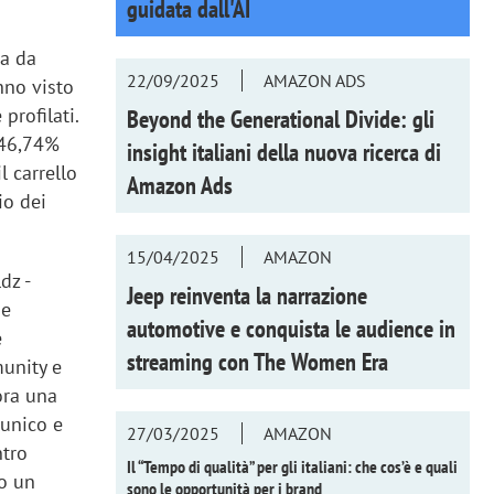
guidata dall'AI
ta da
22/09/2025
AMAZON ADS
nno visto
profilati.
Beyond the Generational Divide: gli
 46,74%
insight italiani della nuova ricerca di
l carrello
Amazon Ads
io dei
15/04/2025
AMAZON
dz -
Jeep reinventa la narrazione
 e
automotive e conquista le audience in
e
streaming con
The Women Era
munity e
ora una
 unico e
27/03/2025
AMAZON
ntro
Il “Tempo di qualità” per gli italiani: che cos’è e quali
mo un
sono le opportunità per i brand