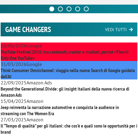
GAME CHANGERS
VEDI TUTTI
16/06/2026
Google
YouTube Festival 2026: tra contenuti, creator e risultati, perché «There’s
Only One YouTube»
31/03/2026
Google
Think Consumer Omnichannel: viaggio nella nuova Search di Google guidata
dall'AI
22/09/2025
Amazon Ads
Beyond the Generational Divide: gli insight italiani della nuova ricerca di
Amazon Ads
15/04/2025
Amazon
Jeep reinventa la narrazione automotive e conquista le audience in
streaming con
The Women Era
27/03/2025
Amazon
Il “Tempo di qualità” per gli italiani: che cos’è e quali sono le opportunità per i
brand