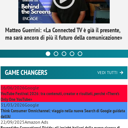
Matteo Guerrini: «La Connected TV è già il presente,
ma sarà ancora di più il futuro della comunicazione»
GAME CHANGERS
VEDI TUTTI
16/06/2026
Google
YouTube Festival 2026: tra contenuti, creator e risultati, perché «There’s
Only One YouTube»
31/03/2026
Google
Think Consumer Omnichannel: viaggio nella nuova Search di Google guidata
dall'AI
22/09/2025
Amazon Ads
Beyond the Generational Divide: gli insight italiani della nuova ricerca di