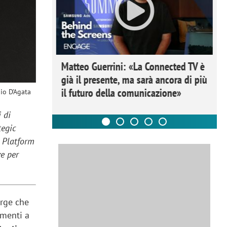
ome la
Matteo Guerrini: «La Connected TV è
nare lo
già il presente, ma sarà ancora di più
il futuro della comunicazione»
io D’Agata
i di
tegic
a Platform
ve per
rge che
imenti a