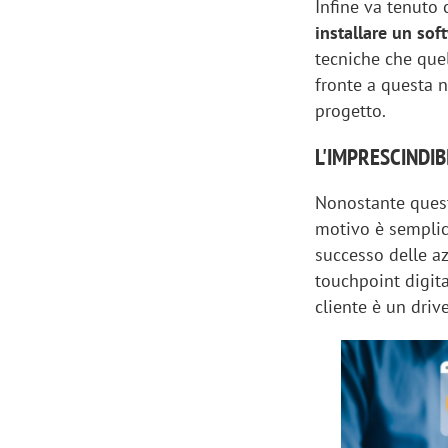
Infine va tenuto
installare un sof
tecniche che quel
fronte a questa n
progetto.
L'IMPRESCINDIB
Nonostante quest
motivo è semplice
successo delle az
touchpoint digita
cliente è un drive
Scazz, quando un'agenzia di
Emanuele V
comunicazione crea un brand food:
«La creativ
«Marketing e prodotto devono
amplificar
crescere insieme»