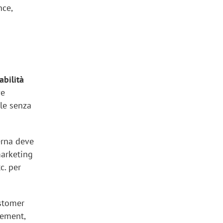
nce,
abilità
ve
ale senza
rna deve
marketing
c. per
stomer
gement,