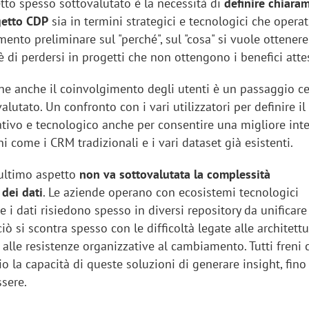
tto spesso sottovalutato è la necessità di
definire chiara
ogetto CDP
sia in termini strategici e tecnologici che operati
ento preliminare sul "perché", sul "cosa" si vuole ottenere
 è di perdersi in progetti che non ottengono i benefici attes
one anche il coinvolgimento degli utenti è un passaggio ce
lutato. Un confronto con i vari utilizzatori per definire i
ativo e tecnologico anche per consentire una migliore int
ni come i CRM tradizionali e i vari dataset già esistenti.
’ultimo aspetto
non va sottovalutata la complessità
 dei dati
. Le aziende operano con ecosistemi tecnologici
 i dati risiedono spesso in diversi repository da unificare
ò si scontra spesso con le difficoltà legate alle architettur
e alle resistenze organizzative al cambiamento. Tutti freni 
o la capacità di queste soluzioni di generare insight, fino 
ssere.