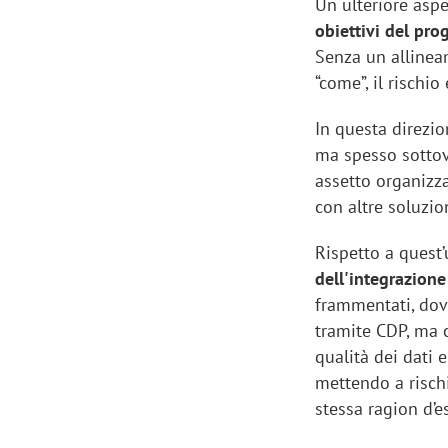
Un ulteriore aspe
obiettivi del pr
Senza un allineam
“come”, il rischio
In questa direzi
ma spesso sottova
assetto organizz
con altre soluzio
Rispetto a quest
dell'integrazione
frammentati, dove
tramite CDP, ma ci
qualità dei dati 
mettendo a rischi
stessa ragion d’e