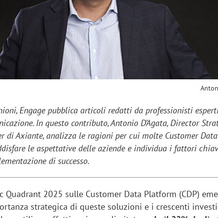
sung Ads: «L'Italia è un
Networking agli eventi: c
rategico e continuerà a
startup Kicè punta a elimi
"spreco di relazioni"
Anton
ioni, Engage pubblica articoli redatti da professionisti espert
cazione. In questo contributo, Antonio D’Agata, Director Stra
r di Axiante, analizza le ragioni per cui molte Customer Dat
disfare le aspettative delle aziende e individua i fattori chia
lementazione di successo.
c Quadrant 2025 sulle Customer Data Platform (CDP) eme
rtanza strategica di queste soluzioni e i crescenti invest