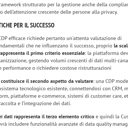
ramework strutturato per la gestione anche della complia
 dell’attenzione crescente delle persone alla privacy.
TICHE PER IL SUCCESSO
CDP efficace richiede pertanto un'attenta valutazione di
fondamentali che ne influenzano il successo, proprio
la scal
 rappresenta il primo criterio essenziale
: la piattaforma de
ganizzazione, gestendo volumi crescenti di dati multi-can
 performance o richiedere costose ristrutturazioni
à costituisce il secondo aspetto da valutare
: una CDP mode
ecosistema tecnologico esistente, connettendosi con CRM, 
orm, piattaforme e-commerce, sistemi di customer care, et
accolta e l’integrazione dei dati.
 dati rappresenta il terzo elemento critico
e quindi la Cu
vrà includere funzionalità avanzate di data quality mana