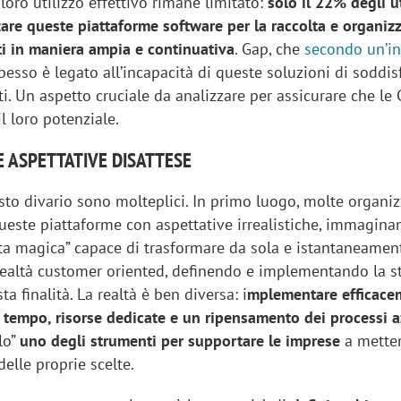
 loro utilizzo effettivo rimane limitato:
solo il 22% degli u
zzare queste piattaforme software per la raccolta e organiz
nti in maniera ampia e continuativa
. Gap, che
secondo un’i
spesso è legato all’incapacità di queste soluzioni di soddis
ti. Un aspetto cruciale da analizzare per assicurare che le
l loro potenziale.
E ASPETTATIVE DISATTESE
sto divario sono molteplici. In primo luogo, molte organi
queste piattaforme con aspettative irrealistiche, immagin
tta magica” capace di trasformare da sola e istantaneamen
 realtà customer oriented, definendo e implementando la s
a finalità. La realtà è ben diversa: i
mplementare efficace
 tempo, risorse dedicate e un ripensamento dei processi a
olo”
uno degli strumenti per supportare le imprese
a metter
delle proprie scelte.