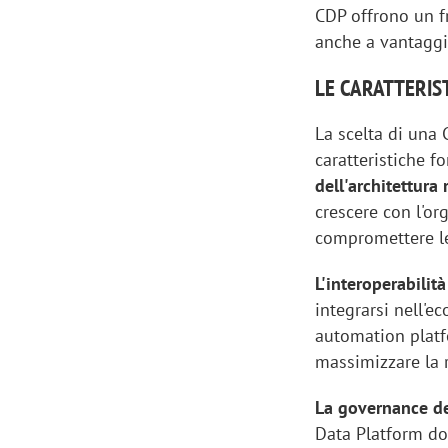
CDP offrono un f
anche a vantaggio
LE CARATTERIS
La scelta di una 
caratteristiche 
dell'architettura
crescere con l'or
compromettere le
L'interoperabilit
integrarsi nell'
automation platf
massimizzare la r
La governance dei
Data Platform do