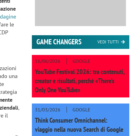
tenti
zazione
ndagine
fare le
 CDP
GAME CHANGERS
VEDI TUTTI
16/06/2026
GOOGLE
zzazioni
YouTube Festival 2026: tra contenuti,
ando una
creator e risultati, perché «There’s
te
Only One YouTube»
trategia
mente
ziendali
,
31/03/2026
GOOGLE
e il
Think Consumer Omnichannel:
viaggio nella nuova Search di Google