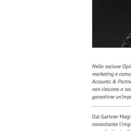
Manassero, Samsung Ads: «Con Total
Perez, Sam
View la reach della CTV diventa
mercato st
finalmente misurabile»
crescere»
Nella sezione Opin
marketing e comuni
Accounts & Partne
non riescono a sod
garantirne un’imp
Dal Gartner Magi
nonostante l'impo