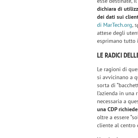
esse destinate, il
dichiara di utili
dei dati sui clie
di MarTech.org
, 
attese degli uten
esprimano tutto i
LE RADICI DELL
Le ragioni di que
si avvicinano a 
sorta di “bacche
l’azienda in una
necessaria a quest
una CDP richiede
oltre a essere “s
cliente al centro 