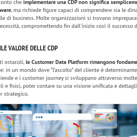
 conto che
implementare una CDP non significa semplicem
tware
, ma richiede figure capaci di comprendere sia le di
le di business. Molte organizzazioni si trovano imprepara
ecessità, compromettendo fin dall'inizio così il successo 
ILE VALORE DELLE CDP
i ostacoli,
le Customer Data Platform rimangono fondame
: in un mondo dove “l’ascolto” del cliente è determinante 
iende e i customer journey si sviluppano attraverso molte
li e fisici, poter contare su una visione unificata e dettagl
r strategico.
iora di Deloitte Digital:
Ricerche di mercato. Neri,
ità resta centrale, l’AI deve
Doxa: «Non basta più desc
e il talento»
fenomeni: bisogna compre
tradurli in azioni»