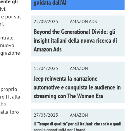
mente gli
guidata dall'AI
vi.
 e poi sul
22/09/2025
AMAZON ADS
i.
Beyond the Generational Divide: gli
ntrale
insight italiani della nuova ricerca di
l nuovo
Amazon Ads
egrazione
15/04/2025
AMAZON
Jeep reinventa la narrazione
automotive e conquista le audience in
 proprio
streaming con
The Women Era
e IT, alla
che
alla loro
27/03/2025
AMAZON
Il “Tempo di qualità” per gli italiani: che cos’è e quali
sono le opportunità per i brand