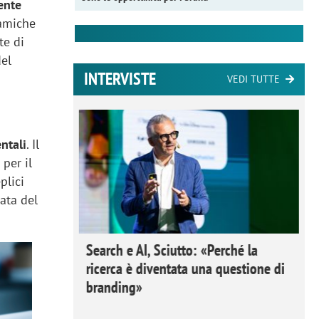
ente
namiche
te di
del
INTERVISTE
VEDI TUTTE
ntali
. Il
per il
plici
iata del
 Ipsos
Search e AI, Sciutto: «Perché la
rivere i
ricerca è diventata una questione di
nderli e
branding»