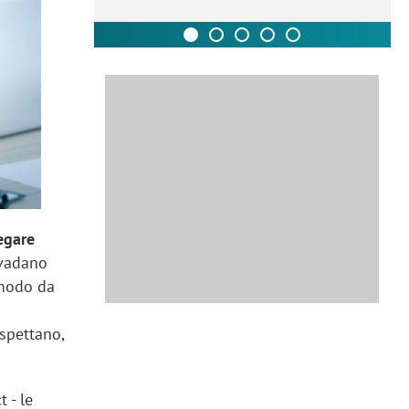
egare
 vadano
 modo da
spettano,
 - le