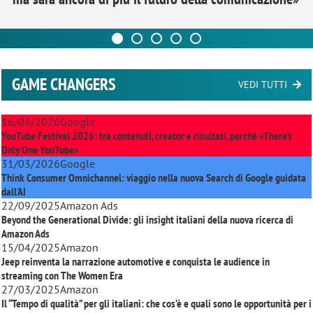
GAME CHANGERS
VEDI TUTTI
16/06/2026
Google
YouTube Festival 2026: tra contenuti, creator e risultati, perché «There’s
Only One YouTube»
31/03/2026
Google
Think Consumer Omnichannel: viaggio nella nuova Search di Google guidata
dall'AI
22/09/2025
Amazon Ads
Beyond the Generational Divide: gli insight italiani della nuova ricerca di
Amazon Ads
15/04/2025
Amazon
Jeep reinventa la narrazione automotive e conquista le audience in
streaming con
The Women Era
27/03/2025
Amazon
Il “Tempo di qualità” per gli italiani: che cos’è e quali sono le opportunità per i