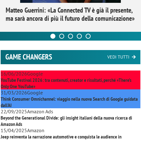
Matteo Guerrini: «La Connected TV è già il presente,
ma sarà ancora di più il futuro della comunicazione»
GAME CHANGERS
VEDI TUTTI
16/06/2026
Google
YouTube Festival 2026: tra contenuti, creator e risultati, perché «There’s
Only One YouTube»
31/03/2026
Google
Think Consumer Omnichannel: viaggio nella nuova Search di Google guidata
dall'AI
22/09/2025
Amazon Ads
Beyond the Generational Divide: gli insight italiani della nuova ricerca di
Amazon Ads
15/04/2025
Amazon
Jeep reinventa la narrazione automotive e conquista le audience in