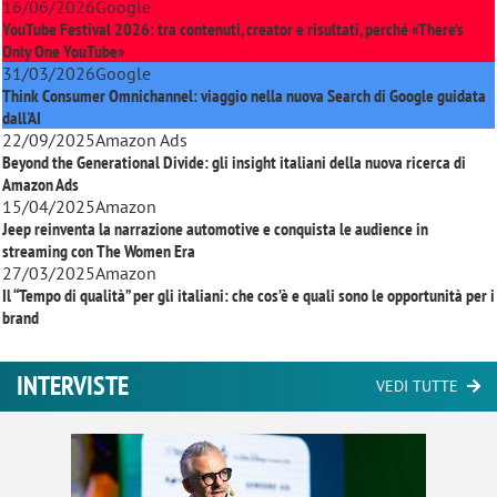
16/06/2026
Google
YouTube Festival 2026: tra contenuti, creator e risultati, perché «There’s
Only One YouTube»
31/03/2026
Google
Think Consumer Omnichannel: viaggio nella nuova Search di Google guidata
dall'AI
22/09/2025
Amazon Ads
Beyond the Generational Divide: gli insight italiani della nuova ricerca di
Amazon Ads
15/04/2025
Amazon
Jeep reinventa la narrazione automotive e conquista le audience in
streaming con
The Women Era
27/03/2025
Amazon
Il “Tempo di qualità” per gli italiani: che cos’è e quali sono le opportunità per i
brand
INTERVISTE
VEDI TUTTE