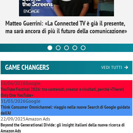
Matteo Guerrini: «La Connected TV è già il presente,
ma sarà ancora di più il futuro della comunicazione»
GAME CHANGERS
VEDI TUTTI
16/06/2026
Google
YouTube Festival 2026: tra contenuti, creator e risultati, perché «There’s
Only One YouTube»
31/03/2026
Google
Think Consumer Omnichannel: viaggio nella nuova Search di Google guidata
dall'AI
22/09/2025
Amazon Ads
Beyond the Generational Divide: gli insight italiani della nuova ricerca di
Amazon Ads