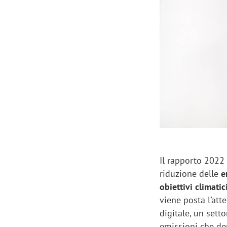
Manassero, Samsung Ads: «Con Total
Perez, Sam
View la reach della CTV diventa
mercato st
finalmente misurabile»
crescere»
Il rapporto 202
riduzione delle
e
obiettivi climatic
viene posta l’atte
digitale, un sett
emissioni che der