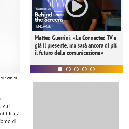
ome la
Matteo Guerrini: «La Connected TV è
nare lo
già il presente, ma sarà ancora di più
il futuro della comunicazione»
 di Scibids
a
i
u cui
pubblicità
liamo di