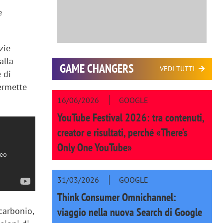
e
zie
alla
GAME CHANGERS
VEDI TUTTI
 di
permette
16/06/2026
GOOGLE
YouTube Festival 2026: tra contenuti,
creator e risultati, perché «There’s
Only One YouTube»
31/03/2026
GOOGLE
Think Consumer Omnichannel:
viaggio nella nuova Search di Google
carbonio,