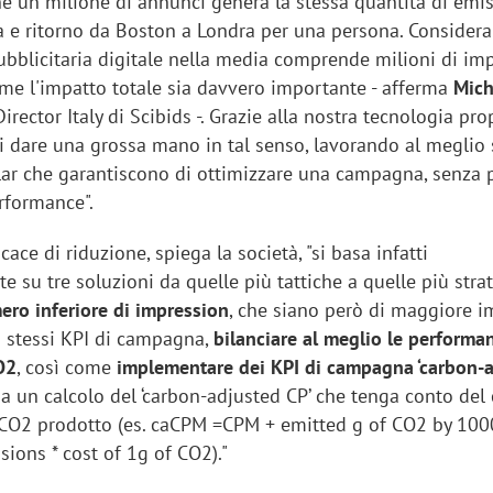
che un milione di annunci genera la stessa quantità di emis
a e ritorno da Boston a Londra per una persona. Consider
blicitaria digitale nella media comprende milioni di imp
ome l'impatto totale sia davvero importante - afferma
Mich
Director Italy di Scibids -. Grazie alla nostra tecnologia prop
i dare una grossa mano in tal senso, lavorando al meglio 
lar che garantiscono di ottimizzare una campagna, senza 
rformance".
cace di riduzione, spiega la società, "si basa infatti
su tre soluzioni da quelle più tattiche a quelle più stra
ero inferiore di impression
, che siano però di maggiore i
 stessi KPI di campagna,
bilanciare al meglio le performa
O2
, così come
implementare dei KPI di campagna ‘carbon-a
a un calcolo del ‘carbon-adjusted CP’ che tenga conto del
CO2 prodotto (es. caCPM =CPM + emitted g of CO2 by 100
ions * cost of 1g of CO2)."