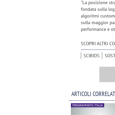
"La posizione str
fondata sulla log
algoritmi custom
sulla maggior pa
performance e o
SCOPRI ALTRI C
SCIBIDS
SOST
Scazz, quando un'agenzia di
Emanuele V
ARTICOLI CORRELAT
comunicazione crea un brand food:
«La creativ
«Marketing e prodotto devono
amplificar
PROGRAMMATIC ITALIA
crescere insieme»