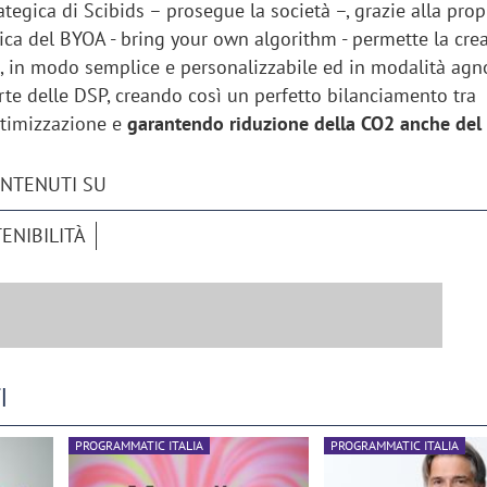
ategica di Scibids – prosegue la società –, grazie alla prop
ica del BYOA - bring your own algorithm - permette la cre
, in modo semplice e personalizzabile ed in modalità agn
rte delle DSP, creando così un perfetto bilanciamento tra
ttimizzazione e
garantendo riduzione della CO2 anche de
ONTENUTI SU
ENIBILITÀ
iora di Deloitte Digital:
Ricerche di mercato. Neri,
I
ità resta centrale, l’AI deve
Doxa: «Non basta più desc
e il talento»
fenomeni: bisogna compre
PROGRAMMATIC ITALIA
PROGRAMMATIC ITALIA
tradurli in azioni»