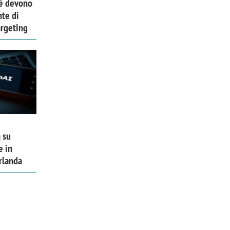
hé devono
nte di
argeting
 su
e in
Irlanda