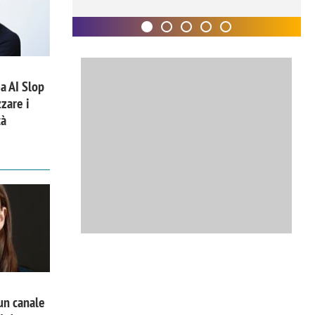
a AI Slop
zare i
tà
un canale