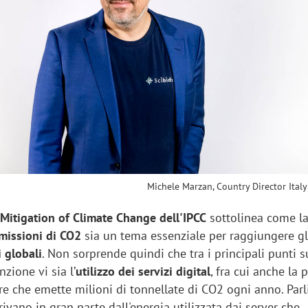
sung Ads: «L'Italia è un
Networking agli eventi: c
rategico e continuerà a
startup Kicè punta a elimi
"spreco di relazioni"
Michele Marzan, Country Director Italy
2
Mitigation of Climate Change dell'IPCC
sottolinea come l
missioni di CO2
sia un tema essenziale per raggiungere gl
i globali
. Non sorprende quindi che tra i principali punti s
nzione vi sia l’
utilizzo dei servizi digital
, fra cui anche la 
ore che emette milioni di tonnellate di CO2 ogni anno. Par
ivano in gran parte dall'energia utilizzata dai server che