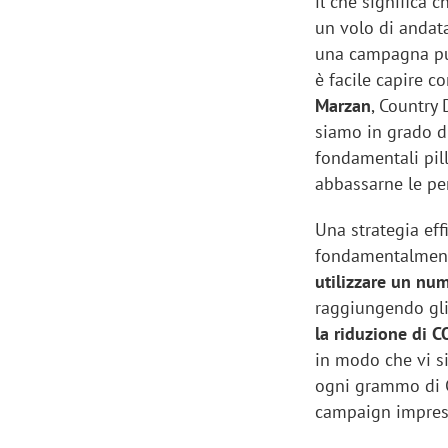
il che significa 
un volo di andat
una campagna pub
è facile capire c
Marzan
, Country 
siamo in grado d
fondamentali pil
abbassarne le pe
Una strategia effi
fondamentalmente 
utilizzare un num
raggiungendo gli
la riduzione di C
in modo che vi si
ogni grammo di 
campaign impress