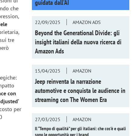
sioni di
guidata dall'AI
ando che
ression,
22/09/2025
AMAZON ADS
ele
Beyond the Generational Divide: gli
rietaria,
sui tre
insight italiani della nuova ricerca di
però
Amazon Ads
15/04/2025
AMAZON
tegiche:
Jeep reinventa la narrazione
mpatto
automotive e conquista le audience in
nce con
streaming con
The Women Era
djusted’
 costo per
0
27/03/2025
AMAZON
Il “Tempo di qualità” per gli italiani: che cos’è e quali
sono le opportunità per i brand