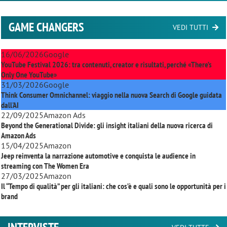
GAME CHANGERS
VEDI TUTTI
16/06/2026
Google
YouTube Festival 2026: tra contenuti, creator e risultati, perché «There’s
Only One YouTube»
31/03/2026
Google
Think Consumer Omnichannel: viaggio nella nuova Search di Google guidata
dall'AI
22/09/2025
Amazon Ads
Beyond the Generational Divide: gli insight italiani della nuova ricerca di
Amazon Ads
15/04/2025
Amazon
Jeep reinventa la narrazione automotive e conquista le audience in
streaming con
The Women Era
27/03/2025
Amazon
Il “Tempo di qualità” per gli italiani: che cos’è e quali sono le opportunità per i
brand