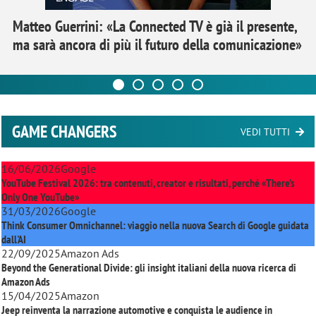
Matteo Guerrini: «La Connected TV è già il presente,
ma sarà ancora di più il futuro della comunicazione»
GAME CHANGERS
VEDI TUTTI
16/06/2026
Google
YouTube Festival 2026: tra contenuti, creator e risultati, perché «There’s
Only One YouTube»
31/03/2026
Google
Think Consumer Omnichannel: viaggio nella nuova Search di Google guidata
dall'AI
22/09/2025
Amazon Ads
Beyond the Generational Divide: gli insight italiani della nuova ricerca di
Amazon Ads
15/04/2025
Amazon
Jeep reinventa la narrazione automotive e conquista le audience in