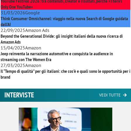
YouTube Festival 2026: tra contenuti, creator e risultati, perché «There’s
Only One YouTube»
31/03/2026
Google
Think Consumer Omnichannel: viaggio nella nuova Search di Google guidata
dall'AI
22/09/2025
Amazon Ads
Beyond the Generational Divide: gli insight italiani della nuova ricerca di
Amazon Ads
15/04/2025
Amazon
Jeep reinventa la narrazione automotive e conquista le audience in
streaming con
The Women Era
27/03/2025
Amazon
Il “Tempo di qualità” per gli italiani: che cos’è e quali sono le opportunità per i
brand
INTERVISTE
VEDI TUTTE