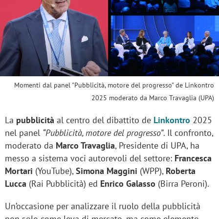
Momenti dal panel "Pubblicità, motore del progresso" de Linkontro
2025 moderato da Marco Travaglia (UPA)
La
pubblicità
al centro del dibattito de
Linkontro
2025
nel panel
“Pubblicità, motore del progresso”
. Il confronto,
moderato da
Marco Travaglia
, Presidente di UPA, ha
messo a sistema voci autorevoli del settore:
Francesca
Mortari
(YouTube),
Simona Maggini
(WPP),
Roberta
Lucca
(Rai Pubblicità) ed
Enrico Galasso
(Birra Peroni).
Un’occasione per analizzare il ruolo della pubblicità
non solo come leva di mercato, ma come elemento