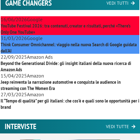
GAME CHANGERS
VEDI TUTTI
16/06/2026
Google
YouTube Festival 2026: tra contenuti, creator e risultati, perché «There’s
Only One YouTube»
31/03/2026
Google
Think Consumer Omnichannel: viaggio nella nuova Search di Google guidata
dall'AI
22/09/2025
Amazon Ads
Beyond the Generational Divide: gli insight italiani della nuova ricerca di
Amazon Ads
15/04/2025
Amazon
Jeep reinventa la narrazione automotive e conquista le audience in
streaming con
The Women Era
27/03/2025
Amazon
Il “Tempo di qualità” per gli italiani: che cos’è e quali sono le opportunità per i
brand
INTERVISTE
VEDI TUTTE