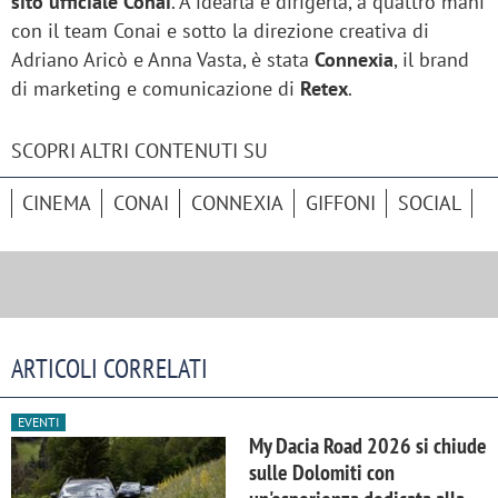
sito ufficiale Conai
. A idearla e dirigerla, a quattro mani
con il team Conai e sotto la direzione creativa di
Adriano Aricò e Anna Vasta, è stata
Connexia
, il brand
di marketing e comunicazione di
Retex
.
SCOPRI ALTRI CONTENUTI SU
CINEMA
CONAI
CONNEXIA
GIFFONI
SOCIAL
ARTICOLI CORRELATI
EVENTI
My Dacia Road 2026 si chiude
sulle Dolomiti con