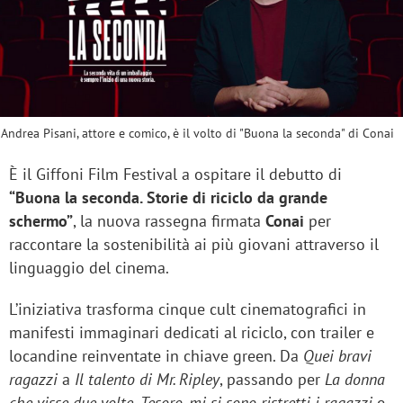
Andrea Pisani, attore e comico, è il volto di "Buona la seconda" di Conai
È il Giffoni Film Festival a ospitare il debutto di
“Buona la seconda. Storie di riciclo da grande
schermo”
, la nuova rassegna firmata
Conai
per
raccontare la sostenibilità ai più giovani attraverso il
linguaggio del cinema.
L’iniziativa trasforma cinque cult cinematografici in
manifesti immaginari dedicati al riciclo, con trailer e
locandine reinventate in chiave green. Da
Quei bravi
ragazzi
a
Il talento di Mr. Ripley
, passando per
La donna
che visse due volte
,
Tesoro, mi si sono ristretti i ragazzi
e