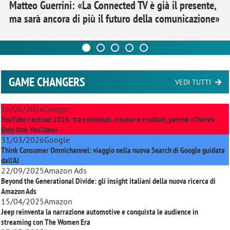
Matteo Guerrini: «La Connected TV è già il presente,
ma sarà ancora di più il futuro della comunicazione»
GAME CHANGERS
VEDI TUTTI
16/06/2026
Google
YouTube Festival 2026: tra contenuti, creator e risultati, perché «There’s
Only One YouTube»
31/03/2026
Google
Think Consumer Omnichannel: viaggio nella nuova Search di Google guidata
dall'AI
22/09/2025
Amazon Ads
Beyond the Generational Divide: gli insight italiani della nuova ricerca di
Amazon Ads
15/04/2025
Amazon
Jeep reinventa la narrazione automotive e conquista le audience in
streaming con
The Women Era