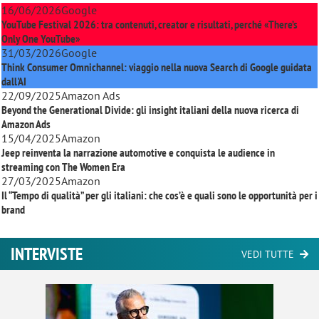
16/06/2026
Google
YouTube Festival 2026: tra contenuti, creator e risultati, perché «There’s
Only One YouTube»
31/03/2026
Google
Think Consumer Omnichannel: viaggio nella nuova Search di Google guidata
dall'AI
22/09/2025
Amazon Ads
Beyond the Generational Divide: gli insight italiani della nuova ricerca di
Amazon Ads
15/04/2025
Amazon
Jeep reinventa la narrazione automotive e conquista le audience in
streaming con
The Women Era
27/03/2025
Amazon
Il “Tempo di qualità” per gli italiani: che cos’è e quali sono le opportunità per i
brand
INTERVISTE
VEDI TUTTE