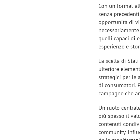
Con un format al
senza precedenti,
opportunità di v
necessariamente i
quelli capaci di 
esperienze e stor
La scelta di Sta
ulteriore element
strategici per le
di consumatori. 
campagne che and
Un ruolo central
più spesso il val
contenuti condivi
community. Influe