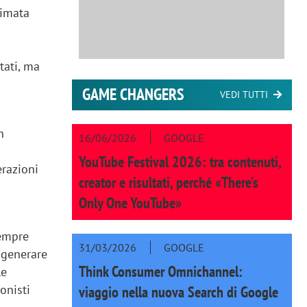
timata
tati, ma
GAME CHANGERS
VEDI TUTTI
n
16/06/2026
GOOGLE
YouTube Festival 2026: tra contenuti,
erazioni
creator e risultati, perché «There’s
Only One YouTube»
empre
31/03/2026
GOOGLE
i generare
Think Consumer Omnichannel:
le
onisti
viaggio nella nuova Search di Google