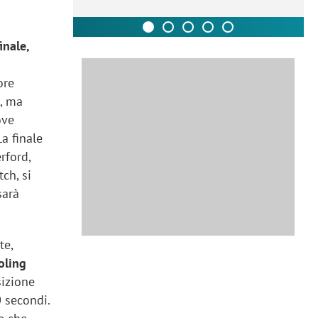
inale,
ore
o, ma
ove
a finale
rford,
ch, si
sarà
te,
oling
sizione
0 secondi.