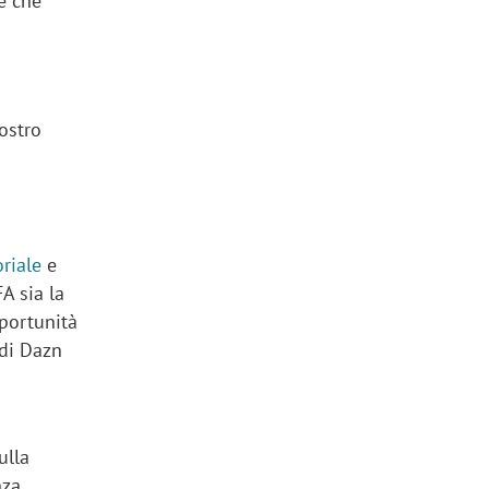
 e che
ostro
oriale
e
A sia la
pportunità
 di Dazn
ulla
nza