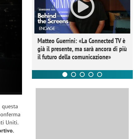
ome la
Matteo Guerrini: «La Connected TV è
nare lo
già il presente, ma sarà ancora di più
il futuro della comunicazione»
È questa
conferma
i Uniti.
rtivo.