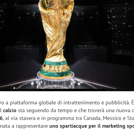
sung Ads: «L'Italia è un
Networking agli eventi: c
rategico e continuerà a
startup Kicè punta a elimi
"spreco di relazioni"
o a piattaforma globale di intrattenimento e pubblicità. 
il
calcio
sta seguendo da tempo e che troverà una nuova 
26
, al via stasera e in programma tra Canada, Messico e Stat
inata a rappresentare
uno spartiacque per il marketing spo