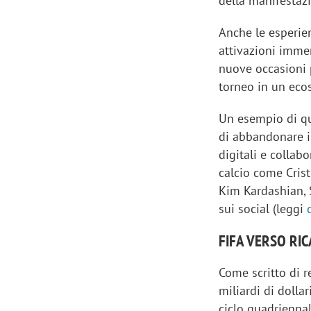
della manifestaz
Anche le esperien
attivazioni immer
nuove occasioni p
torneo in un eco
Un esempio di qu
di abbandonare il
digitali e collab
calcio come Cris
Kim Kardashian, S
sui social (leggi
FIFA VERSO RIC
Come scritto di 
miliardi di dolla
ciclo quadriennal