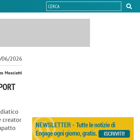
/06/2026
zo Mosciatti
SPORT
diatico
e creator
impatto