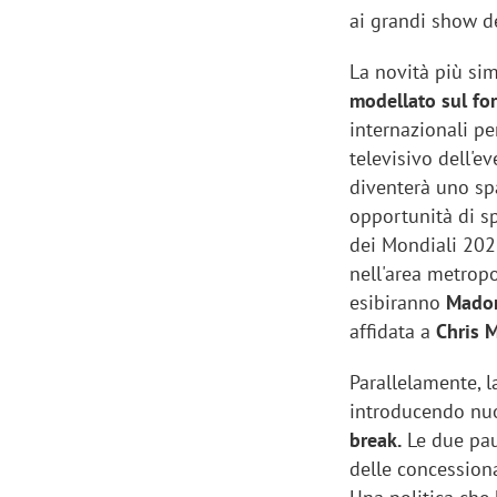
ai grandi show de
La novità più si
modellato sul fo
internazionali pe
televisivo dell'e
diventerà uno sp
opportunità di sp
dei Mondiali 2026
nell'area metropo
esibiranno
Madon
affidata a
Chris 
Parallelamente, l
introducendo nuo
break.
Le due pau
delle concessiona