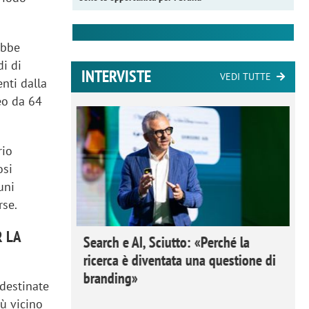
ebbe
di di
INTERVISTE
VEDI TUTTE
enti dalla
neo da 64
rio
osi
uni
rse.
R LA
 Ipsos
Search e AI, Sciutto: «Perché la
rivere i
ricerca è diventata una questione di
nderli e
branding»
 destinate
ù vicino