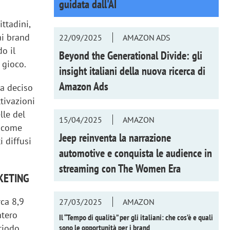
guidata dall'AI
ttadini,
ai brand
22/09/2025
AMAZON ADS
o il
Beyond the Generational Divide: gli
 gioco.
insight italiani della nuova ricerca di
Amazon Ads
ha deciso
tivazioni
lle del
15/04/2025
AMAZON
p come
Jeep reinventa la narrazione
 diffusi
automotive e conquista le audience in
streaming con
The Women Era
CKETING
rca 8,9
27/03/2025
AMAZON
ntero
Il “Tempo di qualità” per gli italiani: che cos’è e quali
sono le opportunità per i brand
eriodo