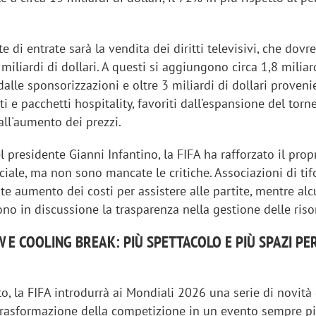
e di entrate sarà la vendita dei diritti televisivi, che dovr
miliardi di dollari. A questi si aggiungono circa 1,8 miliar
 dalle sponsorizzazioni e oltre 3 miliardi di dollari proveni
tti e pacchetti hospitality, favoriti dall'espansione del tor
all'aumento dei prezzi.
l presidente Gianni Infantino, la FIFA ha rafforzato il prop
ale, ma non sono mancate le critiche. Associazioni di tif
te aumento dei costi per assistere alle partite, mentre alc
no in discussione la trasparenza nella gestione delle riso
 E COOLING BREAK: PIÙ SPETTACOLO E PIÙ SPAZI PE
iora di Deloitte Digital:
Ricerche di mercato. Neri,
ità resta centrale, l’AI deve
Doxa: «Non basta più desc
e il talento»
fenomeni: bisogna compre
o, la FIFA introdurrà ai Mondiali 2026 una serie di novità
tradurli in azioni»
 trasformazione della competizione in un evento sempre pi