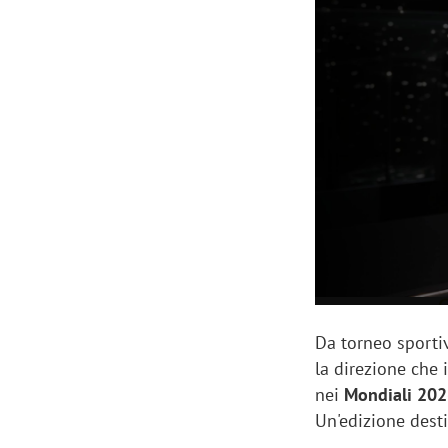
Manassero, Samsung Ads: «Con Total
Perez, Sam
View la reach della CTV diventa
mercato st
finalmente misurabile»
crescere»
Da torneo sportiv
la direzione che 
nei
Mondiali 20
Un'edizione dest