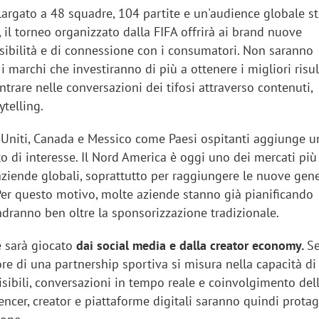
largato a 48 squadre, 104 partite e un'audience globale s
 il torneo organizzato dalla FIFA offrirà ai brand nuove
isibilità e di connessione con i consumatori. Non saranno
 marchi che investiranno di più a ottenere i migliori risul
entrare nelle conversazioni dei tifosi attraverso contenuti,
ytelling.
ti Uniti, Canada e Messico come Paesi ospitanti aggiunge u
o di interesse. Il Nord America è oggi uno dei mercati più
 aziende globali, soprattutto per raggiungere le nuove gen
Per questo motivo, molte aziende stanno già pianificando
ranno ben oltre la sponsorizzazione tradizionale.
e sarà giocato
dai social media e dalla creator economy.
S
ore di una partnership sportiva si misura nella capacità d
sibili, conversazioni in tempo reale e coinvolgimento del
ncer, creator e piattaforme digitali saranno quindi protag