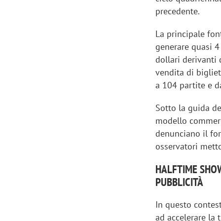
precedente.
La principale font
generare quasi 4 
dollari derivanti
vendita di biglie
a 104 partite e d
Sotto la guida de
modello commerci
denunciano il for
osservatori metto
HALFTIME SHOW
Scazz, quando un'agenzia di
Emanuele V
PUBBLICITÀ
comunicazione crea un brand food:
«La creativ
«Marketing e prodotto devono
amplificar
In questo contest
crescere insieme»
ad accelerare la