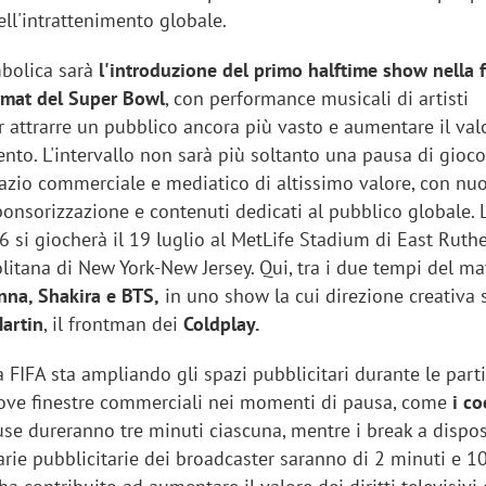
ll'intrattenimento globale.
mbolica sarà
l'introduzione del primo halftime show nella f
rmat del Super Bowl
, con performance musicali di artisti
r attrarre un pubblico ancora più vasto e aumentare il val
vento. L'intervallo non sarà più soltanto una pausa di gioc
azio commerciale e mediatico di altissimo valore, con nu
onsorizzazione e contenuti dedicati al pubblico globale. L
 si giocherà il 19 luglio al MetLife Stadium di East Ruthe
litana di New York-New Jersey. Qui, tra i due tempi del mat
na, Shakira e BTS,
in uno show la cui direzione creativa 
Martin
, il frontman dei
Coldplay.
a FIFA sta ampliando gli spazi pubblicitari durante le parti
ve finestre commerciali nei momenti di pausa, come
i co
se dureranno tre minuti ciascuna, mentre i break a dispo
rie pubblicitarie dei broadcaster saranno di 2 minuti e 1