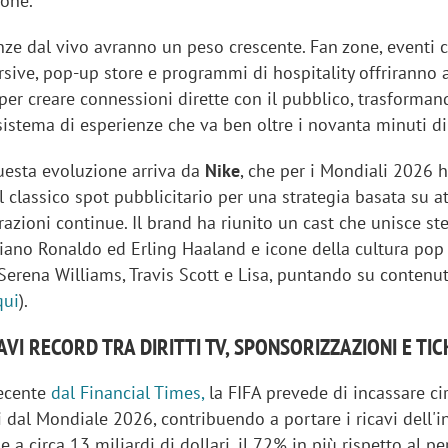
ione.
ze dal vivo avranno un peso crescente. Fan zone, eventi ci
sive, pop-up store e programmi di hospitality offriranno 
er creare connessioni dirette con il pubblico, trasformand
sistema di esperienze che va ben oltre i novanta minuti di
esta evoluzione arriva da
Nike
, che per i Mondiali 2026 
 classico spot pubblicitario per una strategia basata su at
orazioni continue. Il brand ha riunito un cast che unisce ste
tiano Ronaldo ed Erling Haaland e icone della cultura po
erena Williams, Travis Scott e Lisa, puntando su contenuti
qui
).
AVI RECORD TRA DIRITTI TV, SPONSORIZZAZIONI E TI
recente
dal Financial Times,
la FIFA prevede di incassare ci
ri dal Mondiale 2026, contribuendo a portare i ricavi dell'i
e a circa 13 miliardi di dollari, il 72% in più rispetto al p