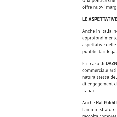
Una politica che 
offre nuovi margi
LE ASPETTATIVE
Anche in Italia, 
approfondimento 
aspettative dell
pubblicitari lega
È il caso di
DAZN
commerciale artic
natura stessa del
di engagement di
Italia)
Anche
Rai Pubbl
l'amministratore
raccolta compreso