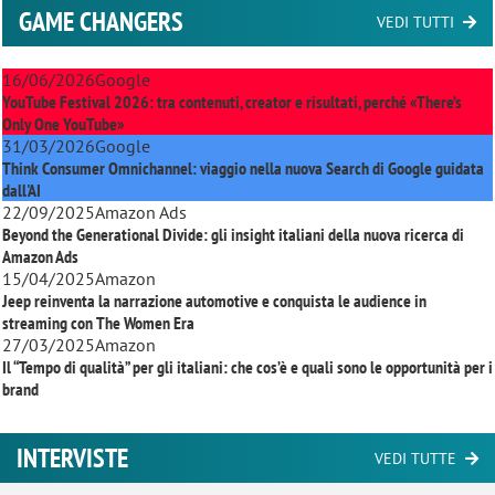
GAME CHANGERS
VEDI TUTTI
16/06/2026
Google
YouTube Festival 2026: tra contenuti, creator e risultati, perché «There’s
Only One YouTube»
31/03/2026
Google
Think Consumer Omnichannel: viaggio nella nuova Search di Google guidata
dall'AI
22/09/2025
Amazon Ads
Beyond the Generational Divide: gli insight italiani della nuova ricerca di
Amazon Ads
15/04/2025
Amazon
Jeep reinventa la narrazione automotive e conquista le audience in
streaming con
The Women Era
27/03/2025
Amazon
Il “Tempo di qualità” per gli italiani: che cos’è e quali sono le opportunità per i
brand
INTERVISTE
VEDI TUTTE