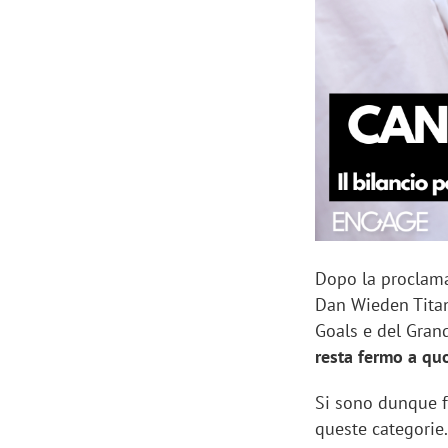
Manassero, Samsung Ads: «Con Total
Perez, Sam
View la reach della CTV diventa
mercato st
finalmente misurabile»
crescere»
Dopo la proclamaz
Dan Wieden Titan
Goals e del Gran
resta fermo a qu
Si sono dunque fe
queste categorie.