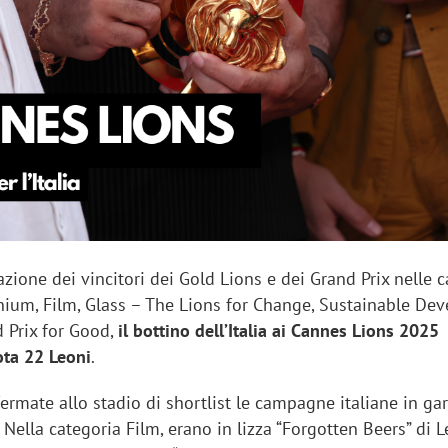
sung Ads: «L'Italia è un
Networking agli eventi: c
rategico e continuerà a
startup Kicè punta a elimi
"spreco di relazioni"
ione dei vincitori dei Gold Lions e dei Grand Prix nelle c
ium, Film, Glass – The Lions for Change, Sustainable De
d Prix for Good,
il bottino dell’Italia ai Cannes Lions 2025
ota 22 Leoni
.
rmate allo stadio di shortlist le campagne italiane in gar
 Nella categoria Film, erano in lizza “Forgotten Beers” di 