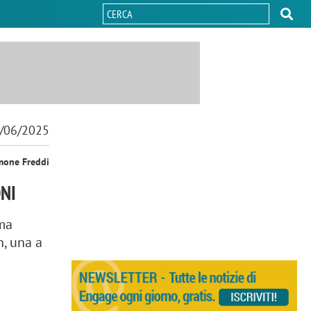
/06/2025
mone Freddi
ONI
ima
n, una a