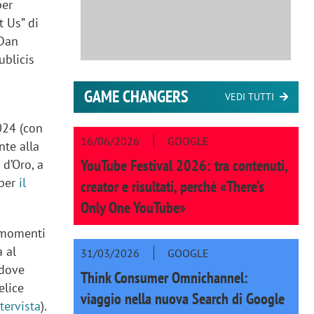
per
t Us” di
 Dan
ublicis
GAME CHANGERS
VEDI TUTTI
024 (con
16/06/2026
GOOGLE
nte alla
YouTube Festival 2026: tra contenuti,
 d’Oro, a
 per
il
creator e risultati, perché «There’s
Only One YouTube»
e momenti
a al
31/03/2026
GOOGLE
 dove
Think Consumer Omnichannel:
elice
viaggio nella nuova Search di Google
ntervista
).