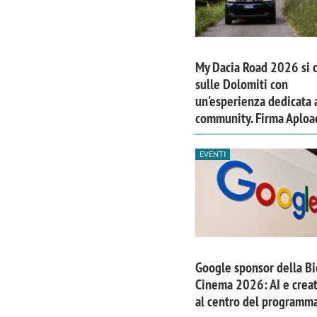
My Dacia Road 2026 si 
sulle Dolomiti con
un'esperienza dedicata a
community. Firma Aploa
EVENTI
Scazz, quando un'agenzia di
Emanuele V
comunicazione crea un brand food:
«La creativ
Google sponsor della B
«Marketing e prodotto devono
amplificar
Cinema 2026: AI e creat
al centro del programm
crescere insieme»