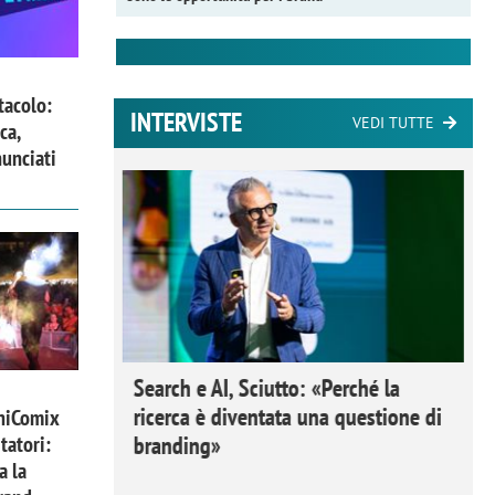
tacolo:
INTERVISTE
VEDI TUTTE
ca,
nunciati
 Ipsos
Search e AI, Sciutto: «Perché la
rivere i
ricerca è diventata una questione di
niComix
nderli e
branding»
tatori:
a la