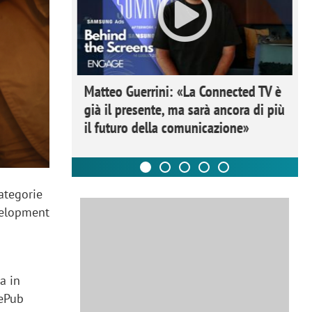
ome la
Matteo Guerrini: «La Connected TV è
nare lo
già il presente, ma sarà ancora di più
il futuro della comunicazione»
ategorie
velopment
a in
LePub