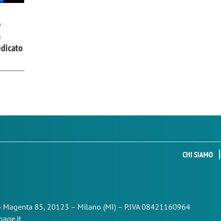
e
a
edicato
CHI SIAMO
so Magenta 85,
20123 – Milano (MI) – P.IVA 08421160964
age.it