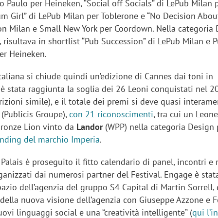
 Paulo per Heineken, “Social off Socials” di LePub Milan 
um Girl” di LePub Milan per Toblerone e “No Decision Abou
on Milan e Small New York per Coordown. Nella categoria
risultava in shortlist “Pub Succession” di LePub Milan e P
er Heineken.
 italiana si chiude quindi un’edizione di Cannes dai toni in
è stata raggiunta la soglia dei 26 Leoni conquistati nel 2
izioni simile), e il totale dei premi si deve quasi interame
(Publicis Groupe),
con 21 riconoscimenti
, tra cui un Leone
Bronze Lion vinto da
Landor
(WPP) nella categoria Design
anding del marchio Imperia
.
l Palais è proseguito il fitto calendario di panel, incontri 
anizzati dai numerosi partner del Festival. Engage è stat
spazio dell’agenzia del gruppo S4 Capital di Martin Sorrell,
della nuova visione dell’agenzia con Giuseppe Azzone e F
uovi linguaggi social e una “creatività intelligente” (
qui l’i