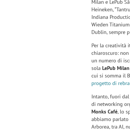
Milan e LePub São
Heineken, “Tantr
Indiana Producti
Wieden Titanium, 
Dublin, sempre p
Per la creatività
chiaroscuro: non 
un numero di iscr
sola
LePub Milan
cui si somma il 
progetto di rebr
Intanto, fuori da
di networking org
Monks Café
, lo 
abbiamo parlato 
Arborea, tra AI, n