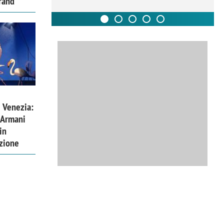
rand
 Venezia:
 Armani
in
izione