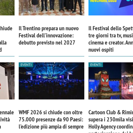
chiude
Il Trentino prepara un nuovo
Il Festival dello Spet
Festival dell'innovazione:
tre giorni tra tv, musi
lla
debutto previsto nel 2027
cinema e creator. An
d
nuovi ospiti
EVENTI
EVENTI
iora di Deloitte Digital:
Ricerche di mercato. Neri,
ità resta centrale, l’AI deve
Doxa: «Non basta più desc
iennale
WMF 2026 si chiude con oltre
Cartoon Club & Rimi
e il talento»
fenomeni: bisogna compre
ività
75.000 presenze da 90 Paesi:
supera i 230mila visi
a
l'edizione più ampia di sempre
Holly Agency coordin
tradurli in azioni»