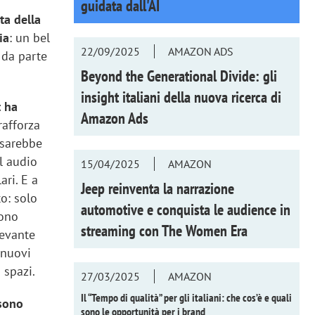
guidata dall'AI
ita della
ia
: un bel
22/09/2025
AMAZON ADS
 da parte
Beyond the Generational Divide: gli
insight italiani della nuova ricerca di
t ha
Amazon Ads
rafforza
 sarebbe
al audio
15/04/2025
AMAZON
ari. E a
Jeep reinventa la narrazione
to: solo
automotive e conquista le audience in
sono
streaming con
The Women Era
levante
 nuovi
 spazi.
27/03/2025
AMAZON
Il “Tempo di qualità” per gli italiani: che cos’è e quali
 sono
sono le opportunità per i brand