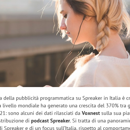
sung Ads: «L'Italia è un
Networking agli eventi: c
rategico e continuerà a
startup Kicè punta a elimi
"spreco di relazioni"
ita della pubblicità programmatica su Spreaker in Italia è c
 livello mondiale ha generato una crescita del 370% tra 
1: sono alcuni dei dati rilasciati da
Voxnest
sulla sua pi
stribuzione di
podcast Spreaker
. Si tratta di una panorami
 di Spreaker e di un focus sull’Italia, rispetto al comporta