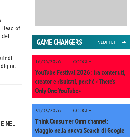
o
, Head of
 dei
GAME CHANGERS
VEDI TUTTI
quindi
16/06/2026
GOOGLE
digital
YouTube Festival 2026: tra contenuti,
creator e risultati, perché «There’s
Only One YouTube»
31/03/2026
GOOGLE
Think Consumer Omnichannel:
 E NEL
viaggio nella nuova Search di Google