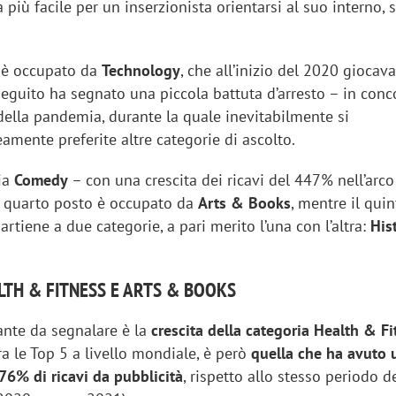
 più facile per un inserzionista orientarsi al suo interno, 
 è occupato da
Technology
, che all’inizio del 2020 giocava
seguito ha segnato una piccola battuta d’arresto – in con
della pandemia, durante la quale inevitabilmente si
ente preferite altre categorie di ascolto.
ia
Comedy
– con una crescita dei ricavi del 447% nell’arc
Il quarto posto è occupato da
Arts & Books
, mentre il qui
rtiene a due categorie, a pari merito l’una con l’altra:
His
TH & FITNESS E ARTS & BOOKS
ante da segnalare è la
crescita della categoria Health & Fi
a le Top 5 a livello mondiale, è però
quella che ha avuto 
76% di ricavi da pubblicità
, rispetto allo stesso periodo d