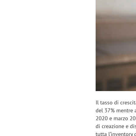
Manassero, Samsung Ads: «Con Total
Perez, Sam
View la reach della CTV diventa
mercato st
finalmente misurabile»
crescere»
Il tasso di cresc
del 37% mentre a
2020 e marzo 202
di creazione e di
tutta l’inventory