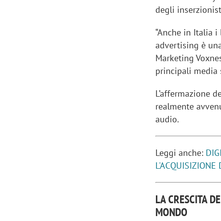
degli inserzionis
“Anche in Italia 
advertising è una
Marketing Voxnest
principali media s
L’affermazione de
realmente avvenu
audio.
Leggi anche:
DIG
L'ACQUISIZIONE
LA CRESCITA DE
MONDO