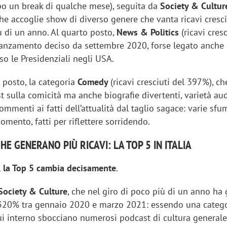
opo un break di qualche mese), seguita da
Society & Cultur
he accoglie show di diverso genere che vanta ricavi cresci
 di un anno. Al quarto posto,
News & Politics
(ricavi cresc
anzamento deciso da settembre 2020, forse legato anche
rso le Presidenziali negli USA.
 posto, la categoria
Comedy
(ricavi cresciuti del 397%), ch
 sulla comicità ma anche biografie divertenti, varietà au
ommenti ai fatti dell’attualità dal taglio sagace: varie sfu
mento, fatti per riflettere sorridendo.
HE GENERANO PIÙ RICAVI: LA TOP 5 IN ITALIA
, la Top 5 cambia decisamente
.
Society & Culture
, che nel giro di poco più di un anno ha
 320% tra gennaio 2020 e marzo 2021: essendo una categ
cui interno sbocciano numerosi podcast di cultura generale