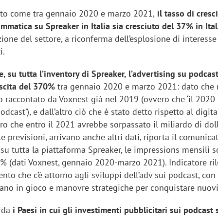
ato come tra gennaio 2020 e marzo 2021,
il tasso di cresc
mmatica su Spreaker in Italia sia cresciuto del 37% in Ital
ione del settore, a riconferma dell’esplosione di interesse
i.
e, su tutta l’inventory di Spreaker, l’advertising su podcas
scita del 370%
tra gennaio 2020 e marzo 2021: dato che 
o raccontato da Voxnest già nel 2019 (ovvero che ‘il 2020
odcast’), e dall’altro ciò che è stato detto rispetto al digit
ro che entro il 2021 avrebbe sorpassato il miliardo di doll
e previsioni, arrivano anche altri dati, riporta il comunica
 su tutta la piattaforma Spreaker, le impressions mensili 
0% (dati Voxnest, gennaio 2020-marzo 2021). Indicatore ri
nto che c’è attorno agli sviluppi dell’adv sui podcast, con
rano in gioco e manovre strategiche per conquistare nuovi
arda
i Paesi in cui gli investimenti pubblicitari sui podcast