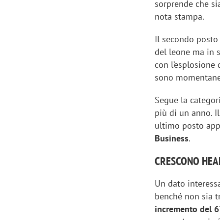
sorprende che sia
nota stampa.
Il secondo posto
del leone ma in 
con l’esplosione 
sono momentaneam
Segue la categor
più di un anno. 
ultimo posto appa
Business
.
CRESCONO HEAL
Un dato interess
benché non sia tr
incremento del 6