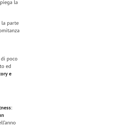
spiega la
 la parte
comitanza
o di poco
nto ed
tory e
tness
:
un
ell’anno