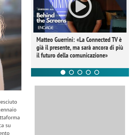
ome la
Matteo Guerrini: «La Connected TV è
nare lo
già il presente, ma sarà ancora di più
il futuro della comunicazione»
resciuto
gennaio
attaforma
ca su
mento