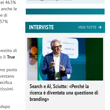
 del 463%
 anche le
e di
l 37%
INTERVISTE
VEDI TUTTE
vestito di
o il
True
rimo posto
nvestano
ecifica
 Ipsos
Search e AI, Sciutto: «Perché la
ltissimi
rivere i
ricerca è diventata una questione di
nderli e
branding»
o dopo