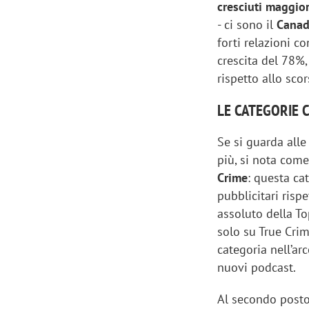
cresciuti maggio
- ci sono il
Cana
forti relazioni co
crescita del 78%, 
rispetto allo sco
LE CATEGORIE 
Se si guarda alle
più, si nota come
Crime
: questa ca
pubblicitari risp
assoluto della To
solo su True Cri
Scazz, quando un'agenzia di
Emanuele V
categoria nell’ar
comunicazione crea un brand food:
«La creativ
nuovi podcast.
«Marketing e prodotto devono
amplificar
crescere insieme»
Al secondo post