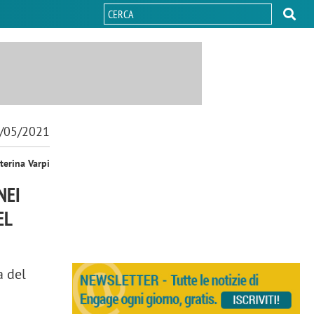
/05/2021
terina Varpi
NEI
EL
a del