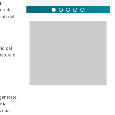
e
,
uti del
iuti del
e
dio dal
mature di
 generato
oria
, non