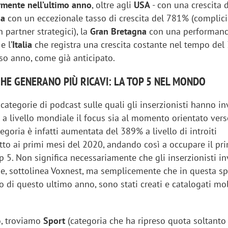
rmente nell’ultimo anno
, oltre agli
USA
- con una crescita
da
con un eccezionale tasso di crescita del 781% (complici
n partner strategici), la
Gran Bretagna
con una performanc
e l’
Italia
che registra una crescita costante nel tempo de
rso anno, come già anticipato.
CHE GENERANO PIÙ RICAVI: LA TOP 5 NEL MONDO
 categorie di podcast sulle quali gli inserzionisti hanno in
 a livello mondiale il focus sia al momento orientato vers
tegoria è infatti aumentata del 389% a livello di introiti
etto ai primi mesi del 2020, andando così a occupare il p
p 5. Non significa necessariamente che gli inserzionisti i
me, sottolinea Voxnest, ma semplicemente che in questa sp
iora di Deloitte Digital:
Ricerche di mercato. Neri,
co di questo ultimo anno, sono stati creati e catalogati mo
ità resta centrale, l’AI deve
Doxa: «Non basta più desc
e il talento»
fenomeni: bisogna compre
tradurli in azioni»
o, troviamo
Sport
(categoria che ha ripreso quota soltant