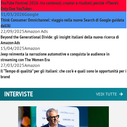
YouTube Festival 2026: tra contenuti, creator e risultati, perché «There’s
Only One YouTube»
31/03/2026
Google
Think Consumer Omnichannel: viaggio nella nuova Search di Google guidata
dall'AI
22/09/2025
Amazon Ads
Beyond the Generational Divide: gli insight italiani della nuova ricerca di
Amazon Ads
15/04/2025
Amazon
Jeep reinventa la narrazione automotive e conquista le audience in
streaming con
The Women Era
27/03/2025
Amazon
Il “Tempo di qualità” per gli italiani: che cos’è e quali sono le opportunità per i
brand
INTERVISTE
VEDI TUTTE