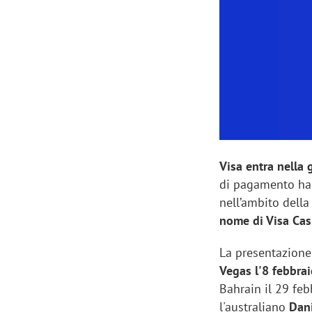
Manassero, Samsung Ads: «Con Total
Perez, Sam
View la reach della CTV diventa
mercato st
finalmente misurabile»
crescere»
Visa entra nella 
di pagamento ha
nell’ambito della
nome di Visa Ca
La presentazione
Vegas l'8 febbra
Bahrain il 29 feb
l'australiano
Dani