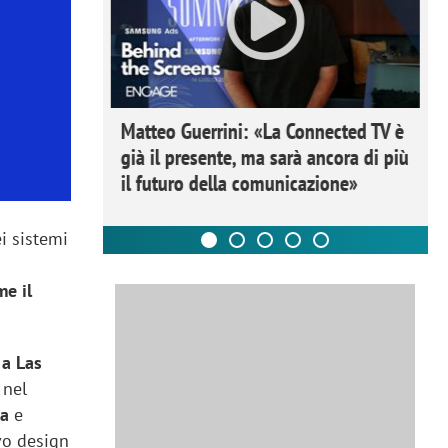
ome la
Matteo Guerrini: «La Connected TV è
nare lo
già il presente, ma sarà ancora di più
il futuro della comunicazione»
ei sistemi
e il
 a Las
 nel
da
e
vo design