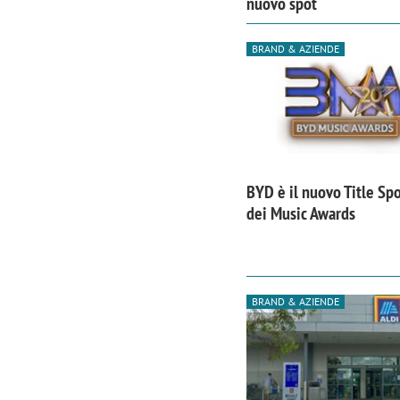
nuovo spot
BRAND & AZIENDE
BYD è il nuovo Title Sp
dei Music Awards
BRAND & AZIENDE
Scazz, quando un'agenzia di
Emanuele V
comunicazione crea un brand food:
«La creativ
«Marketing e prodotto devono
amplificar
crescere insieme»