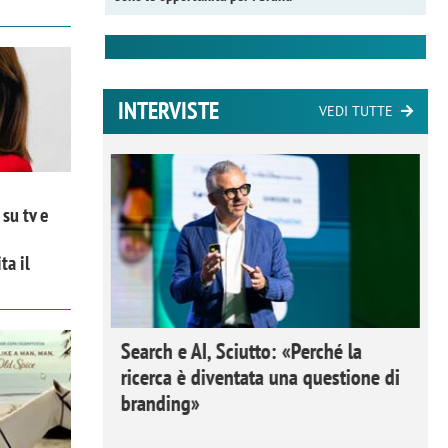
INTERVISTE
VEDI TUTTE
su tv e
ta il
 Ipsos
Search e AI, Sciutto: «Perché la
rivere i
ricerca è diventata una questione di
nderli e
branding»