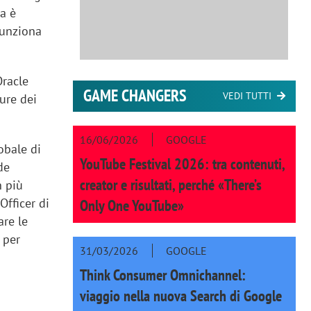
ma è
 funziona
Oracle
GAME CHANGERS
VEDI TUTTI
ure dei
16/06/2026
GOOGLE
obale di
YouTube Festival 2026: tra contenuti,
de
creator e risultati, perché «There’s
n più
Officer di
Only One YouTube»
are le
 per
31/03/2026
GOOGLE
Think Consumer Omnichannel:
viaggio nella nuova Search di Google