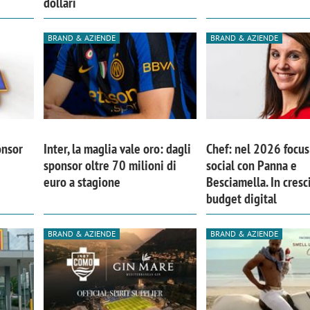
dollari
BRAND & AZIENDE
BRAND & AZIENDE
onsor
Inter, la maglia vale oro: dagli
Chef: nel 2026 focus 
sponsor oltre 70 milioni di
social con Panna e
euro a stagione
Besciamella. In cresci
budget digital
BRAND & AZIENDE
BRAND & AZIENDE
iora di Deloitte Digital:
Ricerche di mercato. Neri,
ità resta centrale, l’AI deve
Doxa: «Non basta più desc
e il talento»
fenomeni: bisogna compre
tradurli in azioni»