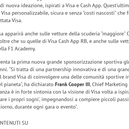
 di nuova ideazione, ispirati a Visa e Cash App. Quest'ulti
o Visa personalizzabile, sicura e senza "costi nascosti" che
tata Visa.
Visa apparirà anche sulle vetture della scuderia "maggiore" 
oltre che su quelle di Visa Cash App RB, e anche sulle vett
ella F1 Academy.
senta la prima nuova grande sponsorizzazione sportiva gl
anni. "Si tratta di una partnership innovativa e di una gran
l brand Visa di coinvolgere una delle comunità sportive i
el pianeta", ha dichiarato
Frank Cooper III
, Chief Marketing 
anza è in forte sintonia con la visione di Visa volta a ispir
zare i propri sogni', impegnandosi a compiere piccoli passi
iorno, durante ogni gara o evento".
ONTENUTI SU