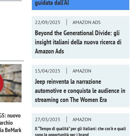
guidata dall'AI
22/09/2025
AMAZON ADS
Beyond the Generational Divide: gli
insight italiani della nuova ricerca di
Amazon Ads
15/04/2025
AMAZON
Jeep reinventa la narrazione
automotive e conquista le audience in
streaming con
The Women Era
 GS: nuovo
27/03/2025
AMAZON
archio
Il “Tempo di qualità” per gli italiani: che cos’è e quali
zia BeMark
sono le opportunità per i brand