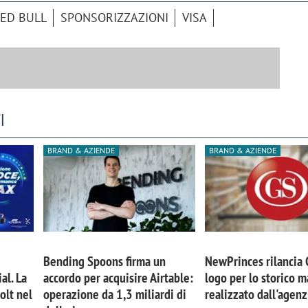
ED BULL
SPONSORIZZAZIONI
VISA
I
BRAND & AZIENDE
BRAND & AZIENDE
Bending Spoons firma un
NewPrinces rilancia
al. La
accordo per acquisire Airtable:
logo per lo storico m
olt nel
operazione da 1,3 miliardi di
realizzato dall'agen