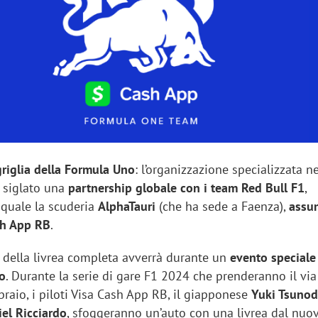
sung Ads: «L'Italia è un
Networking agli eventi: c
rategico e continuerà a
startup Kicè punta a elimi
"spreco di relazioni"
griglia della Formula Uno
: l’organizzazione specializzata n
 siglato una
partnership globale con i team Red Bull F1
,
 quale la scuderia
AlphaTauri
(che ha sede a Faenza),
assum
sh App RB
.
 della livrea completa avverrà durante un
evento speciale
io
. Durante la serie di gare F1 2024 che prenderanno il via
braio, i piloti Visa Cash App RB, il giapponese
Yuki Tsuno
el Ricciardo
, sfoggeranno un’auto con una livrea dal nuo