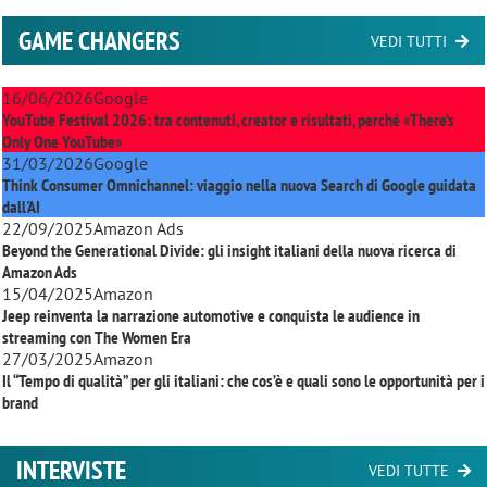
GAME CHANGERS
VEDI TUTTI
16/06/2026
Google
YouTube Festival 2026: tra contenuti, creator e risultati, perché «There’s
Only One YouTube»
31/03/2026
Google
Think Consumer Omnichannel: viaggio nella nuova Search di Google guidata
dall'AI
22/09/2025
Amazon Ads
Beyond the Generational Divide: gli insight italiani della nuova ricerca di
Amazon Ads
15/04/2025
Amazon
Jeep reinventa la narrazione automotive e conquista le audience in
streaming con
The Women Era
27/03/2025
Amazon
Il “Tempo di qualità” per gli italiani: che cos’è e quali sono le opportunità per i
brand
INTERVISTE
VEDI TUTTE