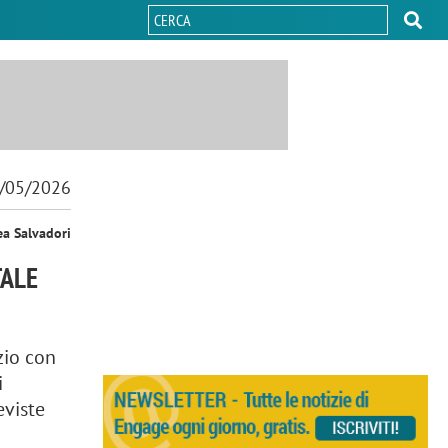
/05/2026
ea Salvadori
TALE
zio con
i
eviste