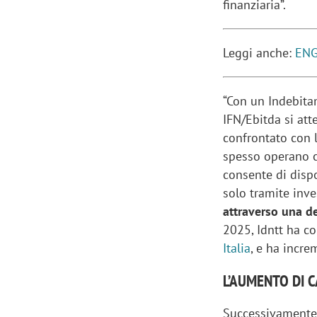
finanziaria”.
Leggi anche:
ENG
“Con un Indebitam
IFN/Ebitda si at
confrontato con 
spesso operano co
consente di dispo
solo tramite inv
attraverso una d
2025, Idntt ha co
Italia
, e ha incre
L’AUMENTO DI 
Successivamente 