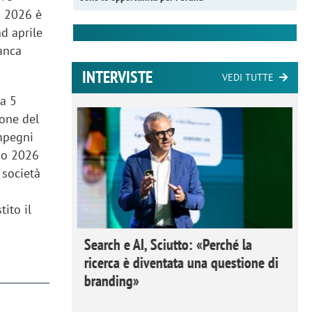
zo 2026 è
d aprile
Banca
INTERVISTE
VEDI TUTTE
 a 5
ione del
impegni
gno 2026
i società
tito il
 Ipsos
Search e AI, Sciutto: «Perché la
rivere i
ricerca è diventata una questione di
nderli e
branding»