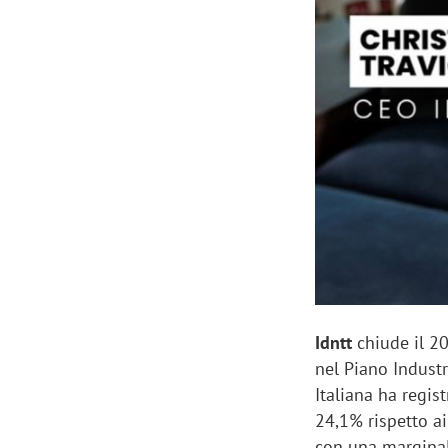
Manassero, Samsung Ads: «Con Total
Perez, Sam
View la reach della CTV diventa
mercato st
finalmente misurabile»
crescere»
Idntt
chiude il 20
nel Piano Indust
Italiana ha regis
24,1% rispetto ai
con una marginali