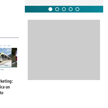
keting:
ica un
to