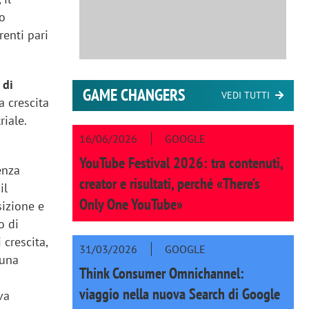
to
renti pari
 di
GAME CHANGERS
VEDI TUTTI
a crescita
riale.
16/06/2026
GOOGLE
YouTube Festival 2026: tra contenuti,
enza
creator e risultati, perché «There’s
il
Only One YouTube»
sizione e
o di
 crescita,
31/03/2026
GOOGLE
 una
Think Consumer Omnichannel:
viaggio nella nuova Search di Google
va