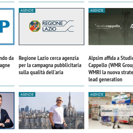
AGENZIE
AGENZIE
ando da
Regione Lazio cerca agenzia
Alpsim affida a Studi
pagne
per la campagna pubblicitaria
Cappello (WMR Grou
sulla qualità dell'aria
WMRI la nuova strate
lead generation
AGENZIE
AGENZIE