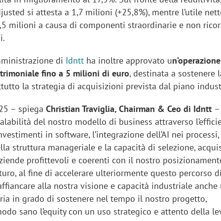
justed si attesta a 1,7 milioni (+25,8%), mentre l’utile net
,5 milioni a causa di componenti straordinarie e non ricor
i.
amministrazione di
Idntt
ha inoltre approvato u
n’operazione
rimoniale fino a 5 milioni di euro
, destinata a sostenere l
tutto la strategia di acquisizioni prevista dal piano indust
025 – spiega
Christian Traviglia, Chairman & Ceo di Idntt
–
labilità del nostro modello di business attraverso l’effici
nvestimenti in software, l’integrazione dell’AI nei processi, 
la struttura manageriale e la capacità di selezione, acqui
ziende profittevoli e coerenti con il nostro posizionament
uturo, al fine di accelerare ulteriormente questo percorso di
fiancare alla nostra visione e capacità industriale anche
aria in grado di sostenere nel tempo il nostro progetto,
do sano l’equity con un uso strategico e attento della le