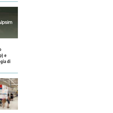
o
p) e
gia di