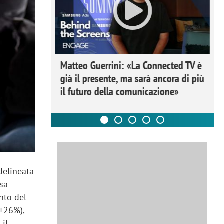
ome la
Matteo Guerrini: «La Connected TV è
nare lo
già il presente, ma sarà ancora di più
il futuro della comunicazione»
 delineata
rsa
ento del
(+26%),
 il