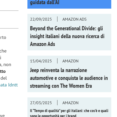
guidata dall'AI
22/09/2025
AMAZON ADS
Beyond the Generational Divide: gli
insight italiani della nuova ricerca di
orto
Amazon Ads
 che
i
15/04/2025
AMAZON
a, non
Jeep reinventa la narrazione
tto
automotive e conquista le audience in
 del
ata Idntt
streaming con
The Women Era
27/03/2025
AMAZON
Il “Tempo di qualità” per gli italiani: che cos’è e quali
ove
sono le opportunità per i brand