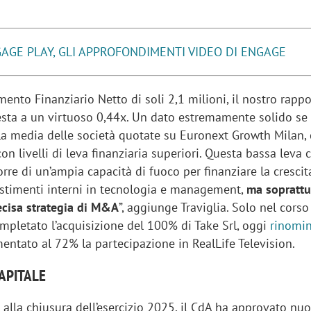
AGE PLAY, GLI APPROFONDIMENTI VIDEO DI ENGAGE
ento Finanziario Netto di soli 2,1 milioni, il nostro rapp
testa a un virtuoso 0,44x. Un dato estremamente solido se
la media delle società quotate su Euronext Growth Milan,
n livelli di leva finanziaria superiori. Questa bassa leva c
rre di un’ampia capacità di fuoco per finanziare la crescit
estimenti interni in tecnologia e management,
ma soprattu
ecisa strategia di M&A
”, aggiunge Traviglia. Solo nel corso
mpletato l’acquisizione del 100% di Take Srl, oggi
rinomin
mentato al 72% la partecipazione in RealLife Television.
CAPITALE
alla chiusura dell’esercizio 2025, il CdA ha approvato nu