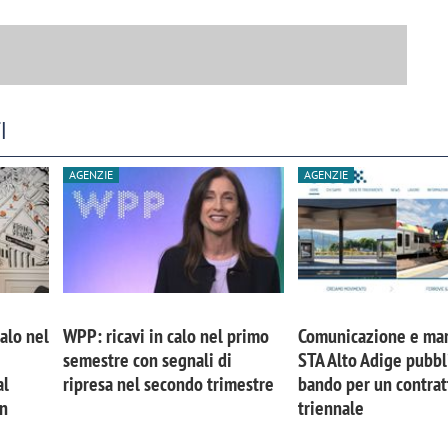
I
AGENZIE
AGENZIE
calo nel
WPP: ricavi in calo nel primo
Comunicazione e mar
semestre con segnali di
STA Alto Adige pubbl
al
ripresa nel secondo trimestre
bando per un contrat
in
triennale