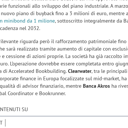
iarie funzionali allo sviluppo del piano industriale. A mar
 nuovo piano di buyback fino a 3 milioni di euro, mentre a
n minibond da 1 milione
, sottoscritto integralmente da 
scadenza nel 2032.
rilevante riguarda però il rafforzamento patrimoniale fino
che sarà realizzato tramite aumento di capitale con esclus
e e cessione di azioni proprie. La società ha già raccolto 
 euro. L’operazione dovrebbe essere completata entro giu
a di Accelerated Bookbuilding.
Clearwater
, tra le principal
orporate finance in Europa focalizzate sul mid-market, ha
n qualità di advisor finanziario, mentre
Banca Akros
ha rives
obal Coordinator e Bookrunner.
iora di Deloitte Digital:
Ricerche di mercato. Neri,
ità resta centrale, l’AI deve
Doxa: «Non basta più desc
ONTENUTI SU
e il talento»
fenomeni: bisogna compre
tradurli in azioni»
T