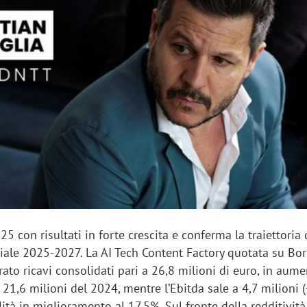
sung Ads: «L'Italia è un
Networking agli eventi: c
rategico e continuerà a
startup Kicè punta a elimi
"spreco di relazioni"
25 con risultati in forte crescita e conferma la traiettoria
riale 2025-2027. La AI Tech Content Factory quotata su Bo
trato ricavi consolidati pari a 26,8 milioni di euro, in aum
 21,6 milioni del 2024, mentre l’Ebitda sale a 4,7 milioni 
tà in miglioramento al 17,5%. Sul fronte della redditività,