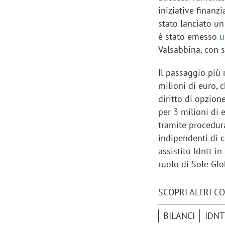
iniziative finanz
stato lanciato un
è stato emesso
u
Valsabbina, con 
Il passaggio più 
milioni di euro, 
diritto di opzion
per 3 milioni di
tramite procedur
indipendenti di c
assistito Idntt i
ruolo di Sole Gl
Scazz, quando un'agenzia di
Emanuele V
comunicazione crea un brand food:
«La creativ
SCOPRI ALTRI C
«Marketing e prodotto devono
amplificar
crescere insieme»
BILANCI
IDNT