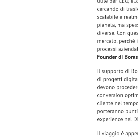
utile per CEO, 
cercando di tras
scalabile e realm
pianeta, ma spes
diverse. Con ques
mercato, perché 
processi aziendal
Founder di Boras
Il supporto di Bo
di progetti digi
devono procedere 
conversion optimi
cliente nel tempo
porteranno punti
experience nel D
Il viaggio è appe