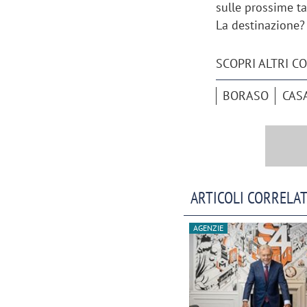
sulle prossime t
La destinazione?
SCOPRI ALTRI C
BORASO
CAS
ARTICOLI CORRELAT
AGENZIE
Scazz, quando un'agenzia di
Emanuele V
comunicazione crea un brand food:
«La creativ
«Marketing e prodotto devono
amplificar
crescere insieme»