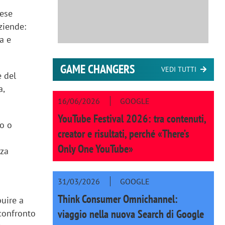
rese
ziende:
a e
GAME CHANGERS
VEDI TUTTI
e del
a,
16/06/2026
GOOGLE
YouTube Festival 2026: tra contenuti,
go o
creator e risultati, perché «There’s
Only One YouTube»
rza
i
31/03/2026
GOOGLE
Think Consumer Omnichannel:
buire a
viaggio nella nuova Search di Google
 confronto