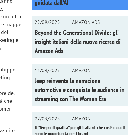
stanno
guidata dall'AI
e,
e un altro
22/09/2025
AMAZON ADS
e e mappe
Beyond the Generational Divide: gli
 del
keting e
insight italiani della nuova ricerca di
&
Amazon Ads
viluppo
15/04/2025
AMAZON
eting
Jeep reinventa la narrazione
automotive e conquista le audience in
ore del
streaming con
The Women Era
tà che
tomer
27/03/2025
AMAZON
Il “Tempo di qualità” per gli italiani: che cos’è e quali
zzati e
sono le opportunità per i brand