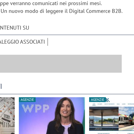
appe verranno comunicati nei prossimi mesi.
 Un nuovo modo di leggere il Digital Commerce B2B.
ONTENUTI SU
ALEGGIO ASSOCIATI
I
AGENZIE
AGENZIE
iora di Deloitte Digital:
Ricerche di mercato. Neri,
ità resta centrale, l’AI deve
Doxa: «Non basta più desc
e il talento»
fenomeni: bisogna compre
tradurli in azioni»