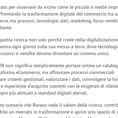
ato per osservare da vicino come le piccole e medie imp
affrontando la trasformazione digitale del commercio tra a
ce, ma processi, tecnologie, dati, marketing, forza vendit
liente.
uesta ricerca non solo perché crede nella digitalizzazion
avora ogni giorno sulla sua messa a terra: dove tecnologi
 processi e vendite devono diventare un sistema unico.
 B2B non significa semplicemente portare online un catalo
ttaforma eCommerce, ma affrontare processi commerciali
grare sistemi gestionali, valorizzare i dati, coinvolgere la fo
re esperienze d’acquisto coerenti con le esigenze di client
pre più abituati a standard digitali elevati.
to scenario che Boraso vede il valore della ricerca: contri
ibile un mercato in trasformazione e aprire uno spazio di