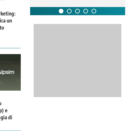
keting:
ica un
to
o
p) e
gia di