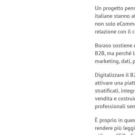
Un progetto pens
italiane stanno 
non solo eCommer
relazione con il c
Boraso sostiene q
B2B, ma perché l
marketing, dati,
Digitalizzare il
attivare una pia
stratificati, inte
vendita e costrui
professionali sem
È proprio in ques
rendere più legg