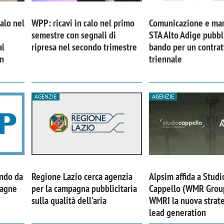
calo nel
WPP: ricavi in calo nel primo
Comunicazione e mar
semestre con segnali di
STA Alto Adige pubbl
al
ripresa nel secondo trimestre
bando per un contrat
in
triennale
AGENZIE
AGENZIE
ando da
Regione Lazio cerca agenzia
Alpsim affida a Studi
pagne
per la campagna pubblicitaria
Cappello (WMR Grou
sulla qualità dell'aria
WMRI la nuova strate
lead generation