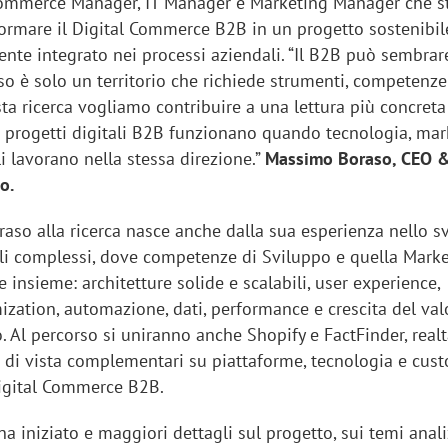
eCommerce Manager, IT Manager e Marketing Manager che 
formare il Digital Commerce B2B in un progetto sostenibil
ente integrato nei processi aziendali. “Il B2B può sembrar
so è solo un territorio che richiede strumenti, competenz
ta ricerca vogliamo contribuire a una lettura più concreta
i progetti digitali B2B funzionano quando tecnologia, mar
i lavorano nella stessa direzione.”
Massimo Boraso, CEO 
o.
raso alla ricerca nasce anche dalla sua esperienza nello s
tali complessi, dove competenze di Sviluppo e quella Mark
insieme: architetture solide e scalabili, user experience,
zation, automazione, dati, performance e crescita del val
. Al percorso si uniranno anche Shopify e FactFinder, real
 di vista complementari su piattaforme, tecnologia e cus
igital Commerce B2B.
na iniziato e maggiori dettagli sul progetto, sui temi anali