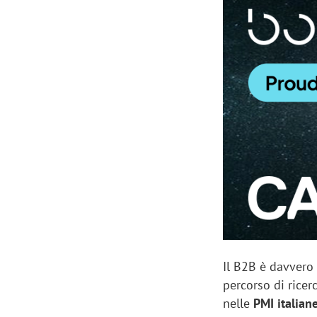
Manassero, Samsung Ads: «Con Total
Perez, Sam
View la reach della CTV diventa
mercato st
finalmente misurabile»
crescere»
Il B2B è davvero
percorso di ricer
nelle
PMI italian