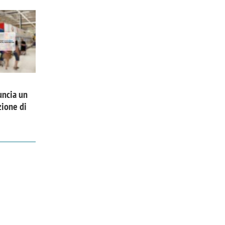
uncia un
zione di