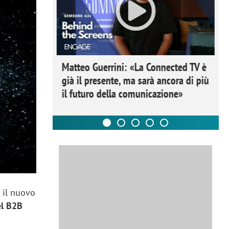
ome la
Matteo Guerrini: «La Connected TV è
nare lo
già il presente, ma sarà ancora di più
il futuro della comunicazione»
 il nuovo
el B2B