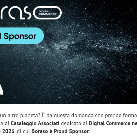
sung Ads: «L'Italia è un
Networking agli eventi: c
rategico e continuerà a
startup Kicè punta a elimi
"spreco di relazioni"
 un altro pianeta? È da questa domanda che prende forma
ca di
Casaleggio Associati
dedicato al
Digital Commerce n
e 2026
, di cui
Boraso è Proud Sponsor.