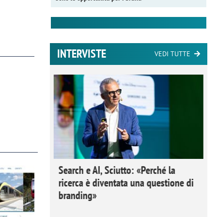
INTERVISTE
VEDI TUTTE
 Ipsos
Search e AI, Sciutto: «Perché la
rivere i
ricerca è diventata una questione di
nderli e
branding»