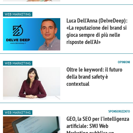
WEB MARKETING
Luca Dell'Anna (DelveDeep):
«La reputazione dei brand si
gioca sempre di più nelle
risposte dell'AI»
OPINIONI
WEB MARKETING
Oltre le keyword: il futuro
della brand safety è
contextual
SPONSORIZZATO
WEB MARKETING
GEO, la SEO per l'intelligenza
artificiale: SWJ Web
Marketing pubblica un