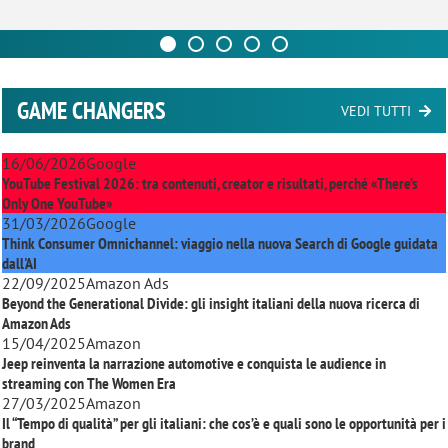
GAME CHANGERS
VEDI TUTTI
16/06/2026
Google
YouTube Festival 2026: tra contenuti, creator e risultati, perché «There’s
Only One YouTube»
31/03/2026
Google
Think Consumer Omnichannel: viaggio nella nuova Search di Google guidata
dall'AI
22/09/2025
Amazon Ads
Beyond the Generational Divide: gli insight italiani della nuova ricerca di
Amazon Ads
15/04/2025
Amazon
Jeep reinventa la narrazione automotive e conquista le audience in
streaming con
The Women Era
27/03/2025
Amazon
Il “Tempo di qualità” per gli italiani: che cos’è e quali sono le opportunità per i
brand