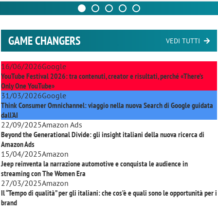
GAME CHANGERS
VEDI TUTTI
16/06/2026
Google
YouTube Festival 2026: tra contenuti, creator e risultati, perché «There’s
Only One YouTube»
31/03/2026
Google
Think Consumer Omnichannel: viaggio nella nuova Search di Google guidata
dall'AI
22/09/2025
Amazon Ads
Beyond the Generational Divide: gli insight italiani della nuova ricerca di
Amazon Ads
15/04/2025
Amazon
Jeep reinventa la narrazione automotive e conquista le audience in
streaming con
The Women Era
27/03/2025
Amazon
Il “Tempo di qualità” per gli italiani: che cos’è e quali sono le opportunità per i
brand