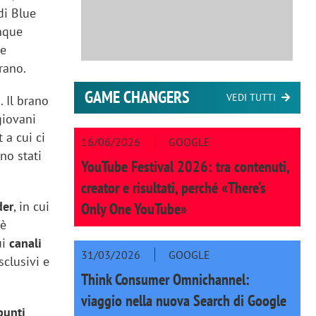
 di Blue
inque
he
rano.
GAME CHANGERS
VEDI TUTTI
a
. Il brano
giovani
 a cui ci
16/06/2026
GOOGLE
no stati
YouTube Festival 2026: tra contenuti,
creator e risultati, perché «There’s
der
, in cui
Only One YouTube»
fè
ui
canali
31/03/2026
GOOGLE
sclusivi e
Think Consumer Omnichannel:
viaggio nella nuova Search di Google
 punti