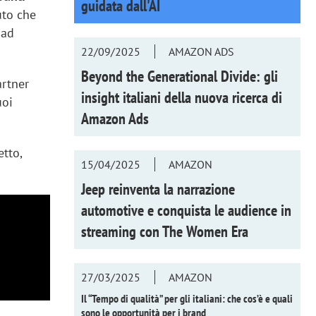
guidata dall'AI
uto che
 ad
22/09/2025
AMAZON ADS
Beyond the Generational Divide: gli
artner
insight italiani della nuova ricerca di
uoi
Amazon Ads
etto,
15/04/2025
AMAZON
Jeep reinventa la narrazione
automotive e conquista le audience in
streaming con
The Women Era
27/03/2025
AMAZON
Il “Tempo di qualità” per gli italiani: che cos’è e quali
sono le opportunità per i brand