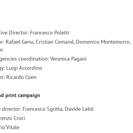
ive Director: Francesco Poletti
tor: Rafael Genu, Cristian Comand, Domenico Montemurro,
co
agencies coordination: Veronica Pagani
gy: Luigi Accordino
st: Ricardo Coen
and print campaign
iora di Deloitte Digital:
Ricerche di mercato. Neri,
 director: Francesco Sgritta, Davide Labò
ità resta centrale, l’AI deve
Doxa: «Non basta più desc
orenzo Croci
e il talento»
fenomeni: bisogna compre
tradurli in azioni»
io Vitale