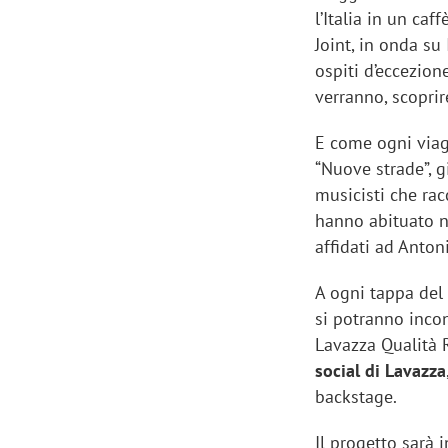
l’Italia in un caf
Joint, in onda su
ospiti d’eccezio
verranno, scoprir
E come ogni viag
“Nuove strade”, g
musicisti che racc
hanno abituato n
affidati ad Anton
A ogni tappa del
si potranno incon
Lavazza Qualità 
social di Lavazza
backstage.
Il progetto sarà