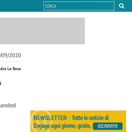
/09/2020
ndra La Rosa
A
randed