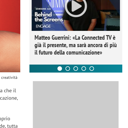
ome la
Matteo Guerrini: «La Connected TV è
nare lo
già il presente, ma sarà ancora di più
il futuro della comunicazione»
 creatività
a che il
cazione,
oprio
e, tutta