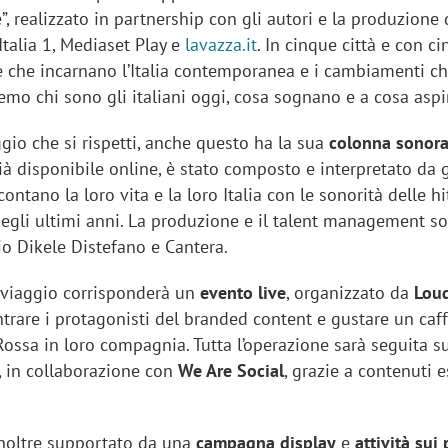
fè”, realizzato in partnership con gli autori e la produzione
 Italia 1, Mediaset Play e
lavazza.it
. In cinque città e con c
ne che incarnano l’Italia contemporanea e i cambiamenti c
emo chi sono gli italiani oggi, cosa sognano e a cosa aspi
gio che si rispetti, anche questo ha la sua
colonna sonor
ià disponibile online, è stato composto e interpretato da 
ontano la loro vita e la loro Italia con le sonorità delle hit
egli ultimi anni. La produzione e il talent management so
io Dikele Distefano e Cantera.
 viaggio corrisponderà un
evento live
, organizzato da
Lou
trare i protagonisti del branded content e gustare un caf
Rossa in loro compagnia. Tutta l’operazione sarà seguita s
, in collaborazione con
We Are Social
, grazie a contenuti e
 inoltre supportato da una
campagna display
e
attività sui