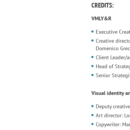
CREDITS:
VMLY&R
Executive Creat
Creative direc
Domenico Gre
Client Leader/
Head of Strate
Senior Strategi
Visual identity 
Scazz, quando un'agenzia di
Emanuele V
Deputy creative
comunicazione crea un brand food:
«La creativ
Art director: L
«Marketing e prodotto devono
amplificar
crescere insieme»
Copywriter: Mar