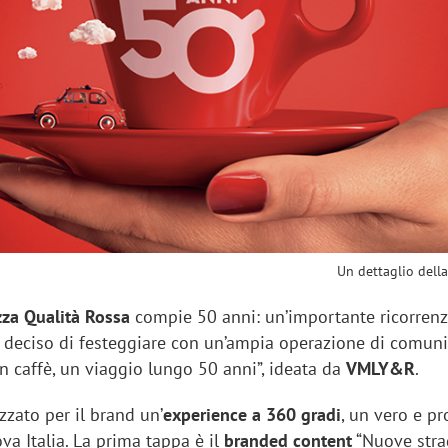
sung Ads: «L'Italia è un
Networking agli eventi: c
rategico e continuerà a
startup Kicè punta a elimi
"spreco di relazioni"
Un dettaglio della
za Qualità Rossa
compie 50 anni: un’importante ricorrenz
a deciso di festeggiare con un’ampia operazione di comuni
n un caffè, un viaggio lungo 50 anni”, ideata da
VMLY&R
.
izzato per il brand un’
experience a 360 gradi
, un vero e pr
va Italia. La prima tappa è il
branded content
“Nuove strad