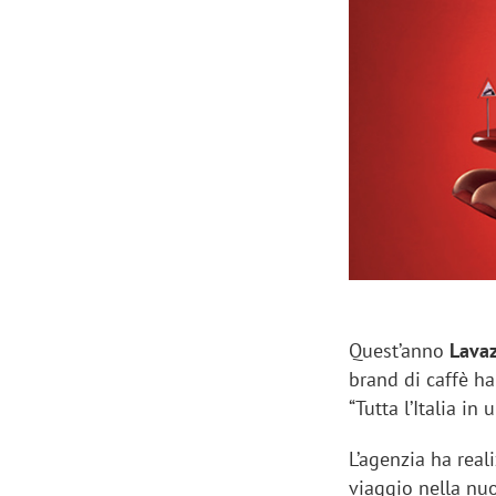
Manassero, Samsung Ads: «Con Total
Perez, Sam
View la reach della CTV diventa
mercato st
finalmente misurabile»
crescere»
Quest’anno
Lavaz
brand di caffè h
“Tutta l’Italia i
L’agenzia ha real
viaggio nella nuo