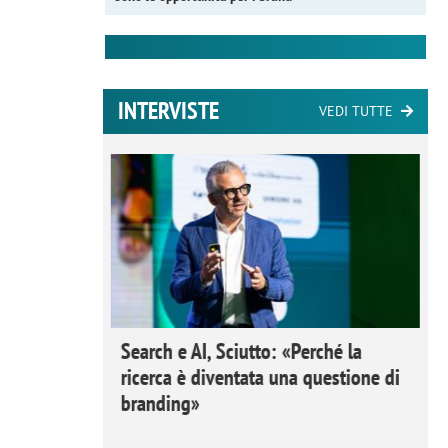
INTERVISTE
VEDI TUTTE
 Ipsos
Search e AI, Sciutto: «Perché la
rivere i
ricerca è diventata una questione di
nderli e
branding»