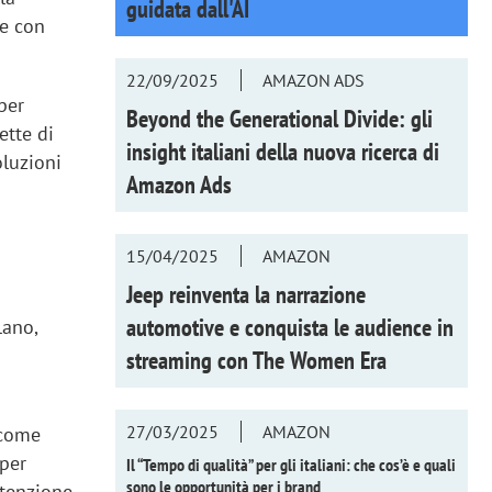
guidata dall'AI
ne con
22/09/2025
AMAZON ADS
per
Beyond the Generational Divide: gli
ette di
insight italiani della nuova ricerca di
oluzioni
Amazon Ads
15/04/2025
AMAZON
Jeep reinventa la narrazione
o
automotive e conquista le audience in
lano,
streaming con
The Women Era
a
27/03/2025
AMAZON
 come
 per
Il “Tempo di qualità” per gli italiani: che cos’è e quali
sono le opportunità per i brand
ttenzione