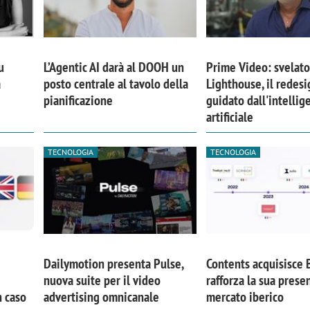
u
L’Agentic AI darà al DOOH un
Prime Video: svelat
a
posto centrale al tavolo della
Lighthouse, il redesi
pianificazione
guidato dall'intellig
artificiale
TECNOLOGIA
TECNOLOGIA
Dailymotion presenta Pulse,
Contents acquisisce 
nuova suite per il video
rafforza la sua prese
n caso
advertising omnicanale
mercato iberico