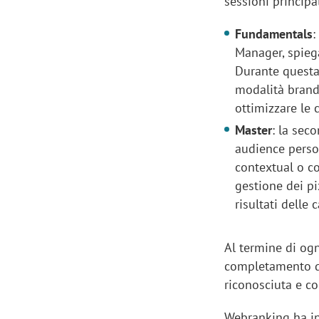
sessioni principal
Fundamentals
:
Manager, spiega
Durante questa
modalità brand
ottimizzare le
Master
: la sec
audience perso
contextual o co
gestione dei pi
risultati delle
Al termine di ogn
completamento di
riconosciuta e con
Webranking ha i