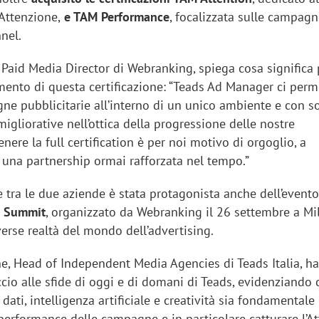
Attenzione,
e TAM Performance
, focalizzata sulle campag
nel.
, Paid Media Director di Webranking, spiega cosa significa 
imento di questa certificazione: “Teads Ad Manager ci perm
ne pubblicitarie all’interno di un unico ambiente e con s
 migliorative nell’ottica della progressione delle nostre
nere la full certification è per noi motivo di orgoglio, a
 una partnership ormai rafforzata nel tempo.”
 tra le due aziende è stata protagonista anche dell’event
a Summit
, organizzato da Webranking il 26 settembre a Mi
erse realtà del mondo dell’advertising.
e, Head of Independent Media Agencies di Teads Italia, h
occio alle sfide di oggi e di domani di Teads, evidenziando
 dati, intelligenza artificiale e creatività sia fondamentale
performance delle campagne e in particolare catturare l’A