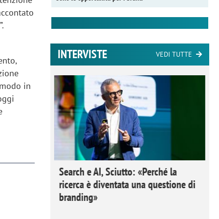
raccontato
”.
INTERVISTE
VEDI TUTTE
ento,
zione
l modo in
oggi
e
 Ipsos
Search e AI, Sciutto: «Perché la
rivere i
ricerca è diventata una questione di
nderli e
branding»