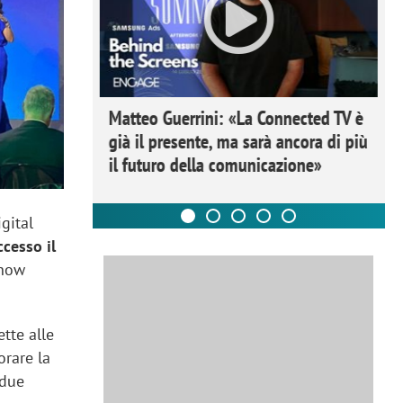
ome la
Matteo Guerrini: «La Connected TV è
nare lo
già il presente, ma sarà ancora di più
il futuro della comunicazione»
igital
cesso il
-how
tte alle
orare la
 due