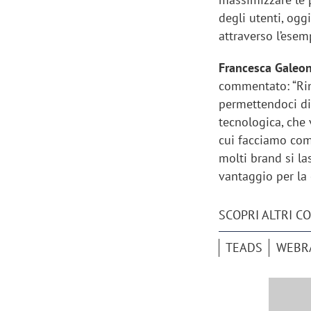
degli utenti, ogg
attraverso l’esem
Francesca Galeo
commentato: “Rin
permettendoci di 
tecnologica, che 
cui facciamo com
molti brand si la
vantaggio per la 
SCOPRI ALTRI C
Scazz, quando un'agenzia di
Emanuele V
TEADS
WEBR
comunicazione crea un brand food:
«La creativ
«Marketing e prodotto devono
amplificar
crescere insieme»