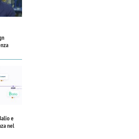
o
gn
enza
Balio e
nza nel