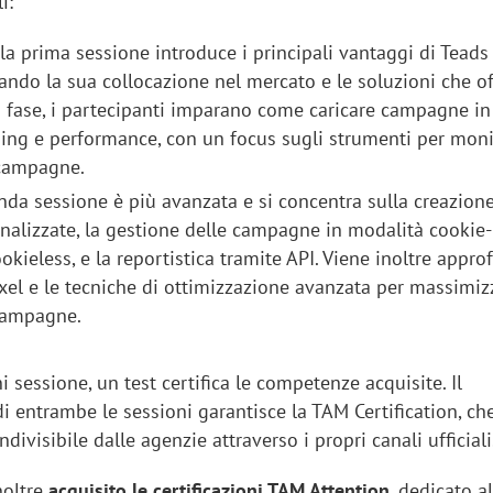
i:
 la prima sessione introduce i principali vantaggi di Teads
ndo la sua collocazione nel mercato e le soluzioni che of
 fase, i partecipanti imparano come caricare campagne in
ing e performance, con un focus sugli strumenti per moni
 campagne.
onda sessione è più avanzata e si concentra sulla creazione
nalizzate, la gestione delle campagne in modalità cookie
okieless, e la reportistica tramite API. Viene inoltre appro
xel e le tecniche di ottimizzazione avanzata per massimiz
 campagne.
i sessione, un test certifica le competenze acquisite. Il
 entrambe le sessioni garantisce la TAM Certification, ch
divisibile dalle agenzie attraverso i propri canali ufficiali
noltre
acquisito le certificazioni TAM Attention
, dedicato al