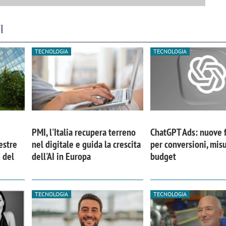
I
TECNOLOGIA
TECNOLOGIA
PMI, l'Italia recupera terreno
ChatGPT Ads: nuove 
mestre
nel digitale e guida la crescita
per conversioni, mis
 del
dell'AI in Europa
budget
TECNOLOGIA
TECNOLOGIA