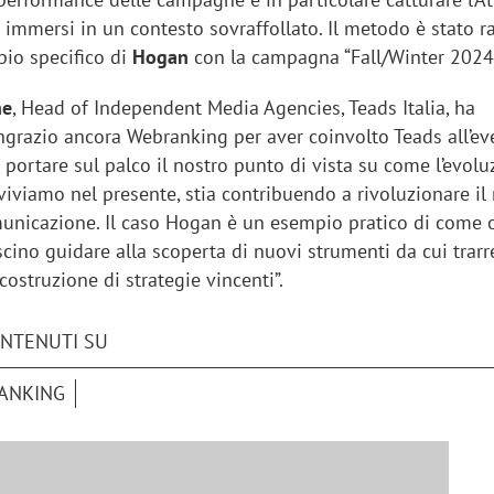
i immersi in un contesto sovraffollato. Il metodo è stato 
pio specifico di
Hogan
con la campagna “Fall/Winter 2024
ne
, Head of Independent Media Agencies, Teads Italia, ha
grazio ancora Webranking per aver coinvolto Teads all’ev
portare sul palco il nostro punto di vista su come l’evolu
viviamo nel presente, stia contribuendo a rivoluzionare i
unicazione. Il caso Hogan è un esempio pratico di come 
scino guidare alla scoperta di nuovi strumenti da cui trarr
costruzione di strategie vincenti”.
ONTENUTI SU
iora di Deloitte Digital:
Ricerche di mercato. Neri,
ANKING
ità resta centrale, l’AI deve
Doxa: «Non basta più desc
e il talento»
fenomeni: bisogna compre
tradurli in azioni»