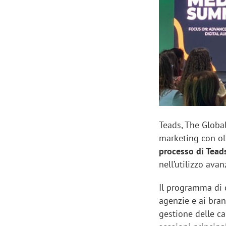
Manassero, Samsung Ads: «Con Total
Perez, Sam
View la reach della CTV diventa
mercato st
finalmente misurabile»
crescere»
Teads, The Globa
marketing con olt
processo di Tead
nell’utilizzo ava
Il programma di 
agenzie e ai bran
gestione delle ca