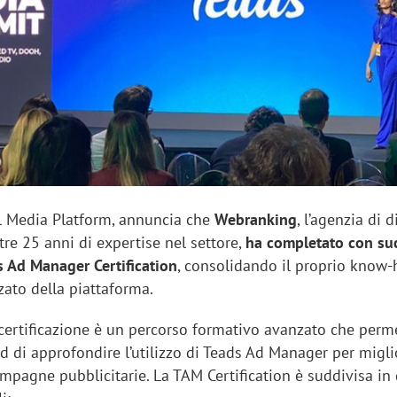
sung Ads: «L'Italia è un
Networking agli eventi: c
rategico e continuerà a
startup Kicè punta a elimi
"spreco di relazioni"
l Media Platform, annuncia che
Webranking
, l’agenzia di d
re 25 anni di expertise nel settore,
ha completato con suc
s Ad Manager Certification
, consolidando il proprio know
nzato della piattaforma.
certificazione è un percorso formativo avanzato che perme
d di approfondire l’utilizzo di Teads Ad Manager per migli
mpagne pubblicitarie. La TAM Certification è suddivisa in