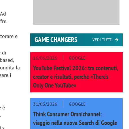
 Ad
fre.
torare e
GAME CHANGERS
VEDI TUTTI
 di
16/06/2026
GOOGLE
-based,
YouTube Festival 2026: tra contenuti,
fondita la
zare i
creator e risultati, perché «There’s
Only One YouTube»
31/03/2026
GOOGLE
e è
Think Consumer Omnichannel:
.
viaggio nella nuova Search di Google
la