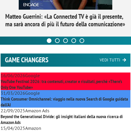
Matteo Guerrini: «La Connected TV è già il presente,
ma sarà ancora di più il futuro della comunicazione»
GAME CHANGERS
VEDI TUTTI
16/06/2026
Google
YouTube Festival 2026: tra contenuti, creator e risultati, perché «There’s
Only One YouTube»
31/03/2026
Google
Think Consumer Omnichannel: viaggio nella nuova Search di Google guidata
dall'AI
22/09/2025
Amazon Ads
Beyond the Generational Divide: gli insight italiani della nuova ricerca di
Amazon Ads
15/04/2025
Amazon