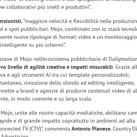
w collaborativi più snelli e produttivi”.
erzionisti
, “maggiore velocità e flessibilità nella produzion
d e spot pubblicitari. Mojo, combinato con lo stack tecnol
sente nuove tipologie di formati video e un monitoraggio
ntelligente su più schermi”.
ozione di Mojo nell’ecosistema pubblicitario di Dailymotio
o livello di agilità creativa e impatti misurabili
. Grazie al
iva e agli strumenti AI tra cui template personalizzabili,
stantaneo, rimozione dello sfondo ed editing intelligente,
rmette a brand e agenzie di produrre contenuti video di al
nte, in modo coerente e su larga scala.
 Mojo, unite alle nostre capacità mediatiche, abilitano c
 rapide e di grande impatto soprattutto in ambienti ad alta v
onnected TV (CTV)”, commenta
Antonio Pianese
, Country D
 Advertising.