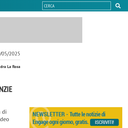
/05/2025
ndra La Rosa
NZIE
 di
video