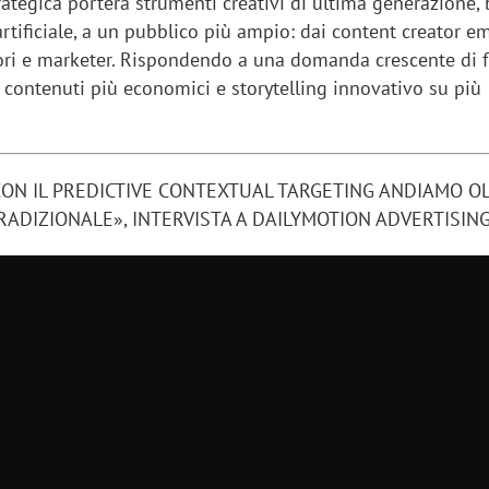
tegica porterà strumenti creativi di ultima generazione, 
 artificiale, a un pubblico più ampio: dai content creator e
tori e marketer. Rispondendo a una domanda crescente di f
, contenuti più economici e storytelling innovativo su più
«CON IL PREDICTIVE CONTEXTUAL TARGETING ANDIAMO O
RADIZIONALE», INTERVISTA A DAILYMOTION ADVERTISIN