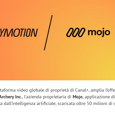
sung Ads: «L'Italia è un
Networking agli eventi: c
rategico e continuerà a
startup Kicè punta a elimi
"spreco di relazioni"
ttaforma video globale di proprietà di Canal+, amplia l’off
Archery Inc.
, l'azienda proprietaria di
Mojo
, applicazione d
a dall’intelligenza artificiale, scaricata oltre 50 milioni di 