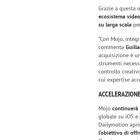
Grazie a questa o
ecosistema video
su larga scala
per
“Con Mojo, integ
commenta
Guill
acquisizione è un
strumenti necess
controllo creativ
cui expertise acc
ACCELERAZIONE
Mojo
continuerà
globale su iOS e
Dailymotion apri
l’obiettivo di of