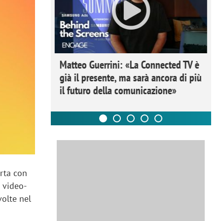
ome la
Matteo Guerrini: «La Connected TV è
nare lo
già il presente, ma sarà ancora di più
il futuro della comunicazione»
erta con
i video-
volte nel