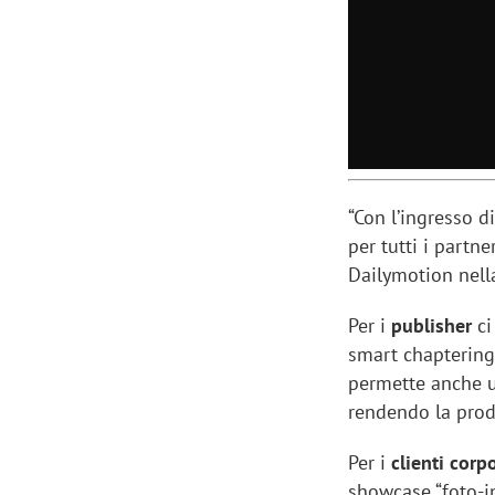
“Con l’ingresso d
per tutti i partne
Dailymotion nell
Per i
publisher
ci
smart chaptering
permette anche un
Scazz, quando un'agenzia di
Emanuele V
rendendo la prod
comunicazione crea un brand food:
«La creativ
«Marketing e prodotto devono
amplificar
Per i
clienti corp
crescere insieme»
showcase “foto-in