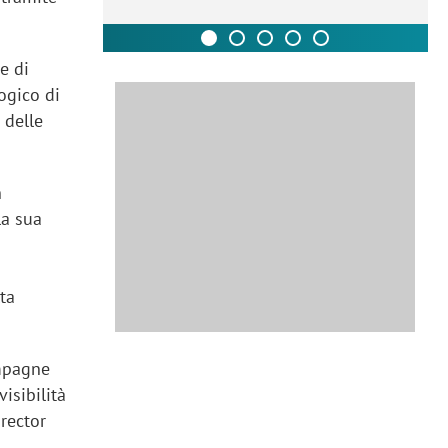
e di
ogico di
 delle
n
la sua
ta
ampagne
isibilità
irector