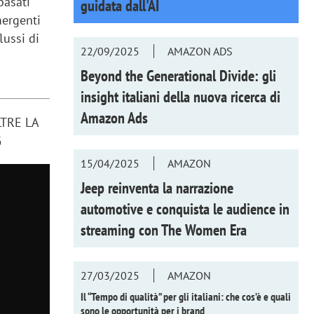
basati
guidata dall'AI
mergenti
lussi di
22/09/2025
AMAZON ADS
Beyond the Generational Divide: gli
insight italiani della nuova ricerca di
Amazon Ads
LTRE LA
G
15/04/2025
AMAZON
Jeep reinventa la narrazione
automotive e conquista le audience in
streaming con
The Women Era
27/03/2025
AMAZON
Il “Tempo di qualità” per gli italiani: che cos’è e quali
sono le opportunità per i brand