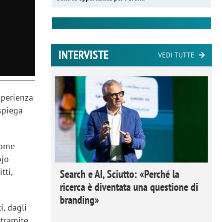
INTERVISTE
VEDI TUTTE
sperienza
 spiega
come
ojo
tti,
 Ipsos
Search e AI, Sciutto: «Perché la
rivere i
ricerca è diventata una questione di
nderli e
branding»
i, dagli
 tramite