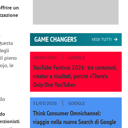
offrire un
zzazione
-
GAME CHANGERS
VEDI TUTTI
Questa
degli
16/06/2026
GOOGLE
il pieno
ojo, le
YouTube Festival 2026: tra contenuti,
creator e risultati, perché «There’s
Only One YouTube»
llo
31/03/2026
GOOGLE
Think Consumer Omnichannel:
ndo
viaggio nella nuova Search di Google
erzionisti
.