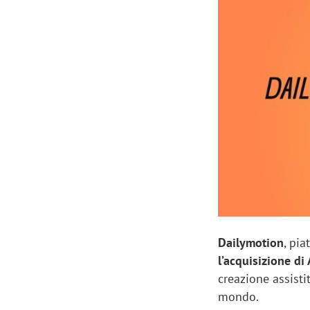
Manassero, Samsung Ads: «Con Total
Perez, Sam
View la reach della CTV diventa
mercato st
finalmente misurabile»
crescere»
Dailymotion
, pia
l’acquisizione di 
creazione assistit
mondo.