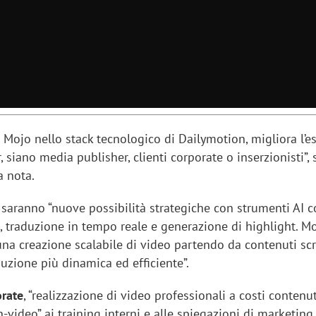
i Mojo nello stack tecnologico di Dailymotion, migliora l’e
r, siano media publisher, clienti corporate o inserzionisti”,
a nota.
 saranno “nuove possibilità strategiche con strumenti AI 
, traduzione in tempo reale e generazione di highlight. M
a creazione scalabile di video partendo da contenuti scri
iora di Deloitte Digital:
Ricerche di mercato. Neri,
uzione più dinamica ed efficiente”.
ità resta centrale, l’AI deve
Doxa: «Non basta più desc
e il talento»
fenomeni: bisogna compre
orate
, “realizzazione di video professionali a costi contenut
tradurli in azioni»
-video” ai training interni e alle spiegazioni di marketing