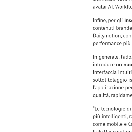
avatar AI. Workflo
Infine, per gli
ins
contenuti brande
Dailymotion, con
performance più i
In generale, l’ad
introduce
un nuov
interfaccia intuit
sottotitolaggio i
l’applicazione pe
qualità, rapidame
“Le tecnologie di
più intelligenti,
come mobile e C
Italy Dailymotion