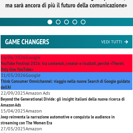
ma sarà ancora di più il futuro della comunicazione»
GAME CHANGERS
VEDI TUTTI
16/06/2026
Google
YouTube Festival 2026: tra contenuti, creator e risultati, perché «There’s
Only One YouTube»
31/03/2026
Google
Think Consumer Omnichannel: viaggio nella nuova Search di Google guidata
dall'AI
22/09/2025
Amazon Ads
Beyond the Generational Divide: gli insight italiani della nuova ricerca di
Amazon Ads
15/04/2025
Amazon
Jeep reinventa la narrazione automotive e conquista le audience in
streaming con
The Women Era
27/03/2025
Amazon