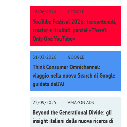
16/06/2026
GOOGLE
YouTube Festival 2026: tra contenuti,
creator e risultati, perché «There’s
Only One YouTube»
31/03/2026
GOOGLE
Think Consumer Omnichannel:
viaggio nella nuova Search di Google
guidata dall'AI
22/09/2025
AMAZON ADS
Beyond the Generational Divide: gli
insight italiani della nuova ricerca di