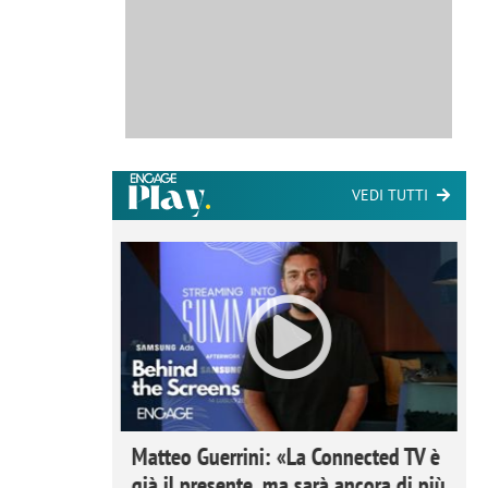
VEDI TUTTI
ome la
Matteo Guerrini: «La Connected TV è
nare lo
già il presente, ma sarà ancora di più