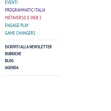
EVENTI
PROGRAMMATIC ITALIA
METAVERSO E WEB 3
ENGAGE PLAY
GAME CHANGERS
VIDEO
ISCRIVITI ALLA NEWSLETTER
RUBRICHE
BLOG
AGENDA
Manassero, Samsung Ads: «Con Total
Perez, Sam
View la reach della CTV diventa
mercato st