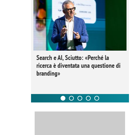
 Ipsos
Search e AI, Sciutto: «Perché la
rivere i
ricerca è diventata una questione di
nderli e
branding»