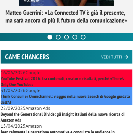
Matteo Guerrini: «La Connected TV è già il presente,
ma sarà ancora di più il futuro della comunicazione»
GAME CHANGERS
VEDI TUTTI
16/06/2026
Google
YouTube Festival 2026: tra contenuti, creator e risultati, perché «There’s
Only One YouTube»
31/03/2026
Google
Think Consumer Omnichannel: viaggio nella nuova Search di Google guidata
dall'AI
22/09/2025
Amazon Ads
Beyond the Generational Divide: gli insight italiani della nuova ricerca di
Amazon Ads
15/04/2025
Amazon
Jeep reinventa la narrazione automotive e conquista le audience in